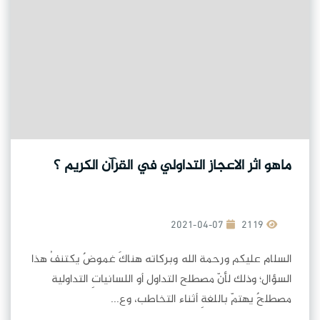
ماهو اثر الاعجاز التداولي في القرآن الكريم ؟
2021-04-07
2119
السلام عليكم ورحمة الله وبركاته هناكَ غموضٌ يكتنفُ هذا
السؤال؛ وذلك لأنّ مصطلح التداول أو اللسانياتِ التداولية
مصطلحٌ يهتمّ باللغةِ أثناء التخاطب، وع...