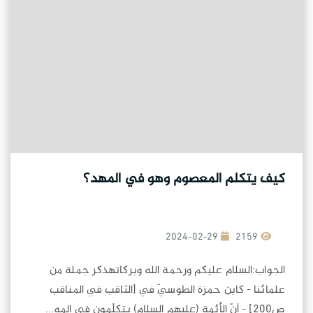
كيف يتكلم المعصوم وهو في المهد؟
2024-02-29
2159
الجواب:السلام عليكم ورحمة الله وبركاتهذكر جملة من
علمائنا - كابن حمزة الطوسيّ في [الثاقب في المناقب
ص200] - أنّ الأئمة (عليهم السلام) يتكلّمون في المه...