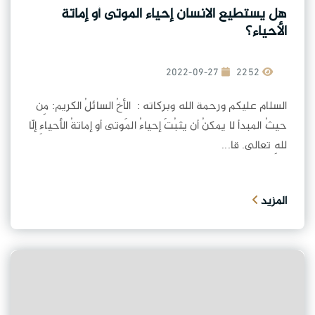
هل يستطيع الانسان إحياء الموتى أو إماتة
الأحياء؟
2022-09-27
2252
السلام عليكم ورحمة الله وبركاته : الأخُ السائلُ الكريم: مِن
حيثُ المبدأ لا يمكنُ أن يثبُتَ إحياءُ المَوتى أو إماتةُ الأحياءِ إلّا
للهِ تعالى. قا...
المزيد