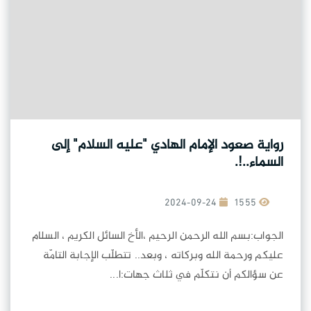
رواية صعود الإمام الهادي "عليه السلام" إلى
السماء..!.
2024-09-24
1555
الجواب:بسم الله الرحمن الرحيم ،الأخ السائل الكريم ، السلام
عليكم ورحمة الله وبركاته ، وبعد.. تتطلّب الإجابة التامّة
عن سؤالكم أن نتكلّم في ثلاث جهات:ا...