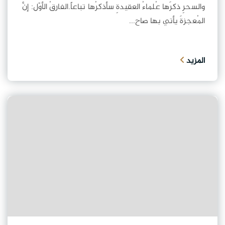
والسحرِ ذكرَها عُلماءُ العقيدةِ سأذكرُها تباعاً.الفارقُ الأوّل: إنَّ
المُعجزةَ يأتي بها صاح...
المزيد