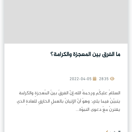
ما الفرق بين المعجزة والكرامة؟
2022-04-05
2835
السلامُ عليكُم ورحمةُ الله،إنّ الفرقَ بينَ المُعجزةِ والكرامة
يتبيّنُ فيما يلي: وهوَ أنّ الإتيانَ بالعملِ الخارقِ للعادةِ الذي
يقترنُ معَ دعوى النبوّة...