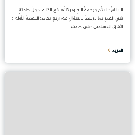
السلامُ عليكُم ورحمةُ اللهِ وبركاتُهيقعُ الكلامُ حولَ حادثةِ
شقِّ القمرِ بما يرتبطُ بالسؤالِ في أربعِ نقاط: النقطةُ الأولى:
اتّفاقُ المسلمينَ على حادث...
المزيد