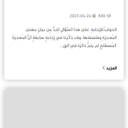
2023-04-24
880
الجوابُ:للإجابةِ على هذا السّؤالِ لابدَّ مِن بيانِ معنى
المُعجزةِ وفلسفتِها، وقد ذكَرنا في إجابةٍ سابقةٍ أنَّ المُعجزةَ
كمُصطلحٍ لم يتمَّ ذكرُه في الق...
المزيد