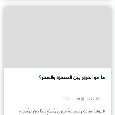
ما هو الفرق بين المعجزة والسحر؟
2022-11-20
2172
الجوابُ:هنالكَ مجموعةُ فوارقَ مُهمّةٍ جدّاً بينَ المُعجزةِ