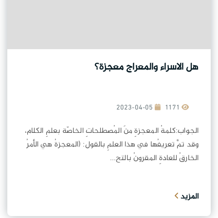
هل الاسراء والمعراج معجزة؟
2023-04-05
1171
الجواب:كلمةُ المعجزةِ منَ المُصطلحاتِ الخاصّة بعلمِ الكلام،
وقد تمَّ تعريفُها في هذا العلمِ بالقول: (المعجزةُ هي الأمرُ
الخارقُ للعادةِ المقرونُ بالتح...
المزيد