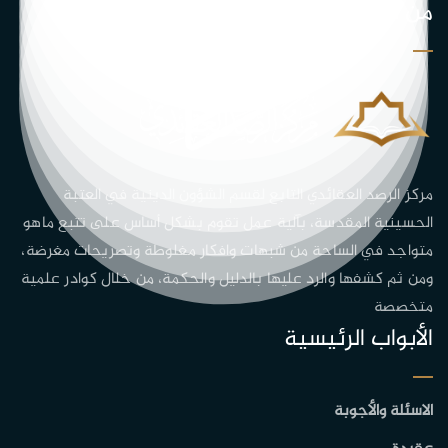
من نحن
مركز الرصد العقائدي التابع لقسم الشؤون الدينية في العتبة
الحسينية المقدسة، بآلية عمل تقوم بشكل أساس على تتبع ماهو
متواجد في الساحة من شبهات وافكار مغلوطة وتصريحات مغرضة،
ومن ثم كشفها والرد عليها بالدليل والحكمة، من خلال كوادر علمية
متخصصة
الأبواب الرئيسية
الاسئلة والأجوبة