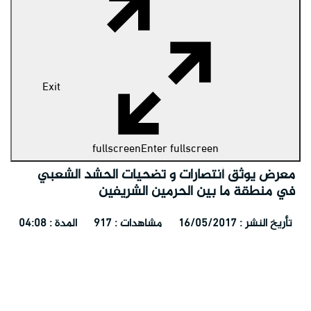
Exit
fullscreen
Enter fullscreen
معرض يوثق أنتصارات و تضحيات الحشد الشعبي
في منطقة ما بين الحرمين الشريفين
تأريخ النشر : 16/05/2017
مشاهدات : 917
المدة : 04:08
صحراء قاحلة تحولت ببركات الإمام الحسين (ع) إلى أكبر مزرعة
للحنطة والشعير
هل تريد ان تعمي عين الشيطان بعمل بسيط - السيد محمد باقر
الفالي