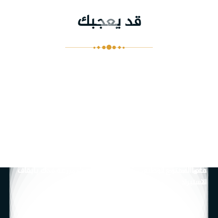
قد يعجبك
بالفديو: الدعم اللوجستي ينطلق من أرض الإمام الحسين (عليه
السلام ) نحو سامراء
المركز الأول من نوعه في العراق لصناعة وتركيب الأطراف
استعراض عسكري عند مرقد الامام الحسين (عليه السلام)
بالفيديو ... المحطة الثالثه من رحلة اعداد الف كاتب للطفل
استعراض عسكري عند مرقد الامام الحسين (عليه السلام)
ماذا كانت ردة فعل الوفود الاجنبية والعربية عند زيارتهم لمشاريع
العتبة الحسينية
اكبر بحيرات للاسماك بعد ما كانت صحراء قاحلة
على الاستاذ او المحاضر ان يطبق على نفسه ما يقول لكي يؤثر
على المجتمع
دعما للمنتوج الوطني.. شاهد كيف ساهمت مزرعة فدك بايقاف
الاستيراد