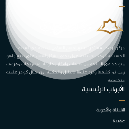
مركز الرصد العقائدي التابع لقسم الشؤون الدينية في العتبة
الحسينية المقدسة، بآلية عمل تقوم بشكل أساس على تتبع ماهو
متواجد في الساحة من شبهات وافكار مغلوطة وتصريحات مغرضة،
ومن ثم كشفها والرد عليها بالدليل والحكمة، من خلال كوادر علمية
متخصصة
الأبواب الرئيسية
الاسئلة والأجوبة
عقيدة