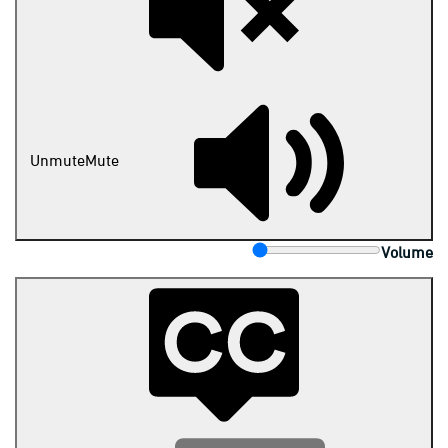
Unmute
Mute
Volume