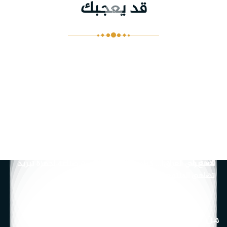
قد يعجبك
بالفديو: الدعم اللوجستي ينطلق من أرض الإمام الحسين (عليه
السلام ) نحو سامراء
المركز الأول من نوعه في العراق لصناعة وتركيب الأطراف
استعراض عسكري عند مرقد الامام الحسين (عليه السلام)
بالفيديو ... المحطة الثالثه من رحلة اعداد الف كاتب للطفل
استعراض عسكري عند مرقد الامام الحسين (عليه السلام)
ماذا كانت ردة فعل الوفود الاجنبية والعربية عند زيارتهم لمشاريع
العتبة الحسينية
على الاستاذ او المحاضر ان يطبق على نفسه ما يقول لكي يؤثر
على المجتمع
دعما للمنتوج الوطني.. شاهد كيف ساهمت مزرعة فدك بايقاف
الاستيراد
(صنع في العراق)... كوادر عراقية تتمكن من صناعة اجهزة تبريد
تضاهي المنتوج العالمي
من نحن