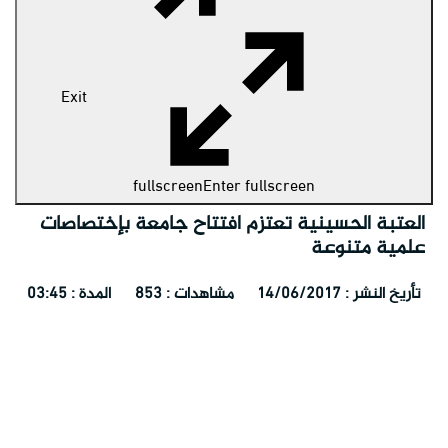
Exit
fullscreen
Enter fullscreen
العتبة الحسينية تعتزم افتتاح جامعة بإختصاصات
علمية متنوعة
تأريخ النشر : 14/06/2017
مشاهدات : 853
المدة : 03:45
ممثل السيد السيستاني يتحدث عن علاقة السيدة الزهراء (عليها
دعاء اليوم التاسع عشر من شهر رمضان - السيد حميد الطويرجاوي
السلام) بليلة القدر