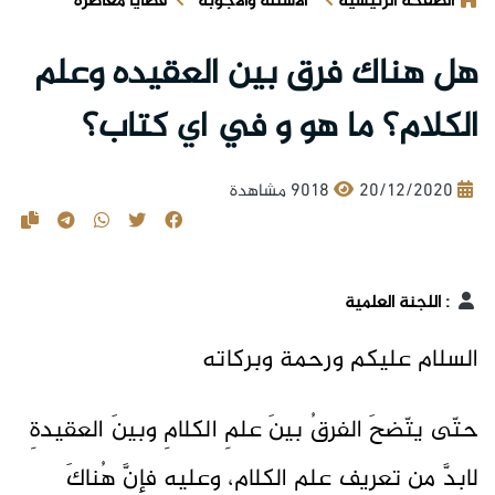
الصفحة الرئيسية
الأسئلة والأجوبة
قضايا معاصرة
هل هناك فرق بين العقيده وعلم
الكلام؟ ما هو و في اي كتاب؟
20/12/2020
9018 مشاهدة
:
اللجنة العلمية
السلام عليكم ورحمة وبركاته
حتّى يتّضحَ الفرقُ بينَ علمِ الكلامِ وبينَ العقيدةِ
لابدَّ مِن تعريفِ علمِ الكلامِ، وعليهِ فإنَّ هُناكَ