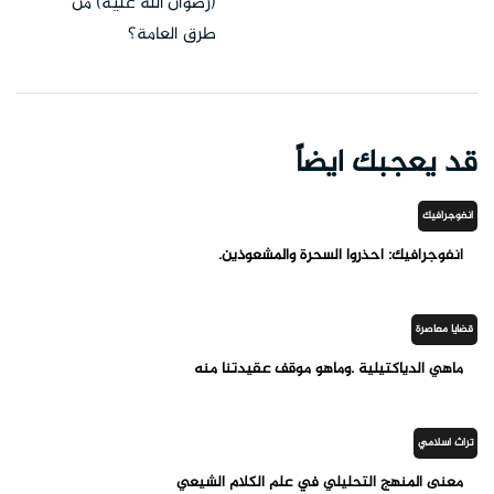
(رضوان الله عليه) من
طرق العامة؟
قد يعجبك ايضاً
انفوجرافيك
انفوجرافيك: احذروا السحرة والمشعوذين.
قضايا معاصرة
ماهي الدياكتيلية .وماهو موقف عقيدتنا منه
تراث اسلامي
معنى المنهج التحليلي في علم الكلام الشيعي