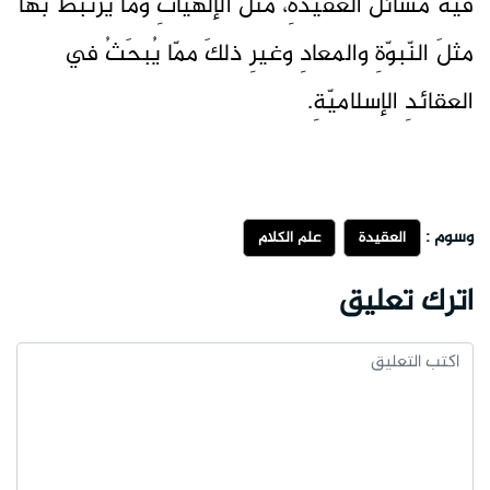
فيه مسائلُ العقيدةِ، مثلَ الإلهيّاتِ وما يرتبطُ بها
مثلَ النّبوّةِ والمعادِ وغيرِ ذلكَ ممّا يُبحَثُ في
العقائدِ الإسلاميّةِ.
وسوم :
العقيدة
علم الكلام
اترك تعليق