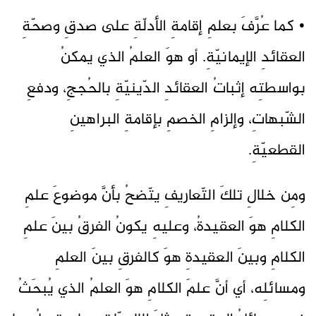
• كما عُرَّفَ بعلمِ إقامةِ الأدلّةِ على صدقِ وصحّةِ
العقائدِ الإيمانيّةِ. أو هوَ العلمُ الذي يمكنُ
بواسطتِه إثباتُ العقائدِ الدّينيّةِ بالحُججِ، ودفعِ
الشّبهاتِ، وإلزامِ الخصمِ بإقامةِ البراهينِ
القطعيّةِ.
ومِن خلالِ تلكَ التّعاريفِ يتّضحُ بأنَّ موضوعَ علمِ
الكلامِ هوَ العقيدةُ، وعليهِ يكونُ الفرقُ بينَ علمِ
الكلامِ وبينَ العقيدةِ هوَ كالفرقِ بينَ العلمِ
ومسائلِه، أي أنَّ علمَ الكلامِ هوَ العلمُ الذي يُبحَثُ