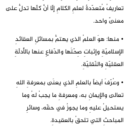
تعاريفُ مُتعدّدةٌ لعلمِ الكلامِ إلّا أنَّ كلّها تدلُّ على
معنىً واحد.
• منها: هوَ العلمُ الذي يهتمُّ بمسائلِ العقائدِ
الإسلاميّةِ وإثباتِ صِحّتَها والدّفاعِ عنها بالأدلّةِ
العقليّةِ والنّقليّةِ.
• وعُرّفَ أيضاً بالعلمِ الذي يعنَى بمعرفةِ اللهِ
تعالى والإيمانِ به، ومعرفةِ ما يجبُ لهُ وما
يستحيلُ عليهِ وما يجوزُ في حقّه، وسائرِ
المباحثِ التي تلحقُ بالعقيدةِ.