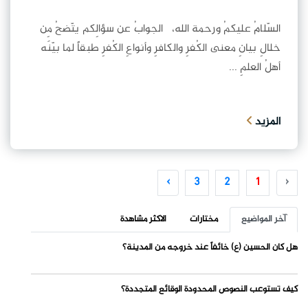
السّلامُ عليكمُ ورحمة الله، الجوابُ عن سؤالِكم يتّضحُ مِن
خلالِ بيانِ معنى الكُفرِ والكافرِ وأنواعِ الكُفرِ طبقاً لما بيّنَه
أهلُ العلمِ ...
المزيد
›
3
2
1
‹
آخر المواضيع
مختارات
الاكثر مشاهدة
هل كان الحسين (ع) خائفاً عند خروجه من المدينة؟
كيف تستوعب النصوص المحدودة الوقائع المتجددة؟