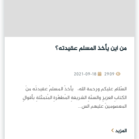
من أين يأخذ المسلم عقيدته؟
2021-09-18
2909
السّلام عليكم ورحمة الله، يأخذُ المسلمُ عقيدتَه منَ
الكتابِ العزيزِ والسنّةِ الشريفةِ المُطهّرةِ المُتمثّلةِ بأقوالِ
المعصومينَ عليهم الس...
المزيد