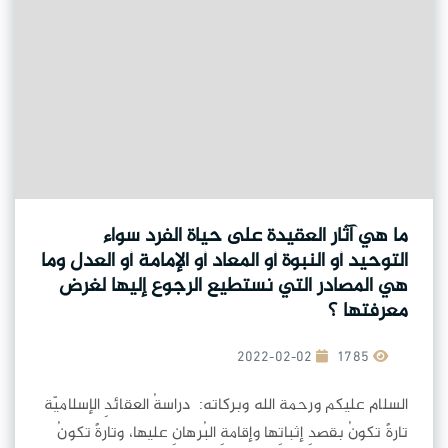
ما هي آثار العقيدة على حياة الفرد سواء
التوحيد أو النبوة أو المعاد أو الإمامة أو العدل وما
هي المصادر التي نستطيع الرجوع إليها لغرض
معرفتها ؟
2022-02-02
1785
السلام عليكم ورحمة الله وبركاته: دراسةُ العقائدِ الإسلاميّة
تارةً تكونُ بقصدِ إثباتِها وإقامةِ البُرهانِ عليها، وتارةً تكونُ