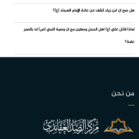
هل صح أن ابن زياد كشف عن عانة الإمام السجاد (ع)؟
لماذا قاتل علي (ع) أهل الجمل وصفين مع أن وصية النبي (ص) له بالصبر
عامة؟
من نحن