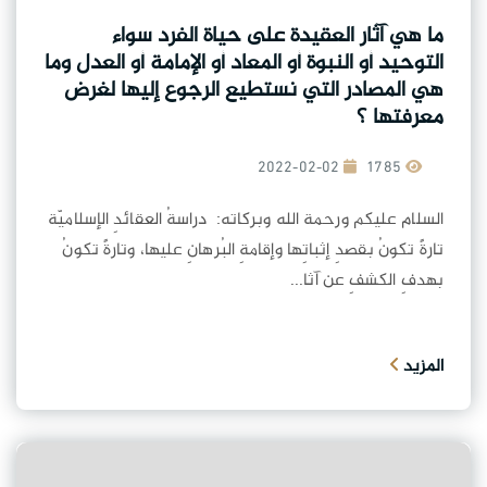
ما هي آثار العقيدة على حياة الفرد سواء
التوحيد أو النبوة أو المعاد أو الإمامة أو العدل وما
هي المصادر التي نستطيع الرجوع إليها لغرض
معرفتها ؟
2022-02-02
1785
السلام عليكم ورحمة الله وبركاته: دراسةُ العقائدِ الإسلاميّة
تارةً تكونُ بقصدِ إثباتِها وإقامةِ البُرهانِ عليها، وتارةً تكونُ
بهدفِ الكشفِ عن آثا...
المزيد