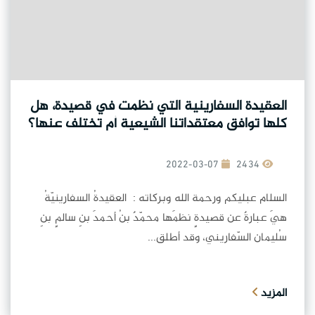
العقيدة السفارينية التي نظمت في قصيدة، هل
كلها توافق معتقداتنا الشيعية أم تختلف عنها؟
2022-03-07
2434
السلام عبليكم ورحمة الله وبركاته : العقيدةُ السفارينيّةُ
هيَ عبارةٌ عن قصيدةٍ نظمَها محمّدٌ بنُ أحمدَ بنِ سالمٍ بنِ
سُليمان السّفاريني، وقد أطلق...
المزيد