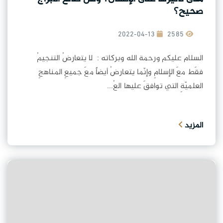
صحيح؟
2022-04-13
2585
السلام عليكم ورحمة الله وبركاته : لا يتعارضُ التنجيمُ
فقَط معَ الإسلامِ وإنّما يتعارضُ أيضاً معَ جميعِ المناهجِ
العلميّةِ التي توافقَ عليها العُ...
المزيد