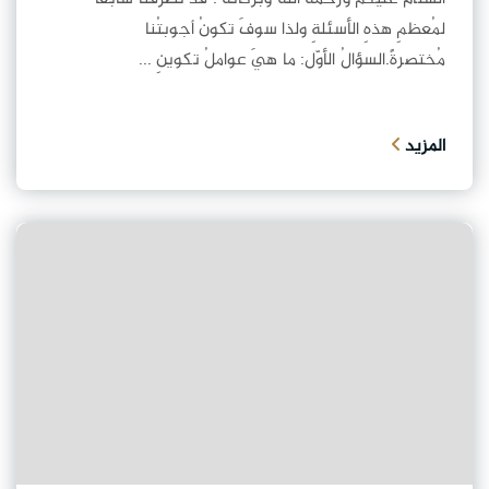
لمُعظمِ هذهِ الأسئلةِ ولذا سوفَ تكونُ أجوبتُنا
مُختصرةً.السؤالُ الأوّل: ما هيَ عواملُ تكوينِ ...
المزيد