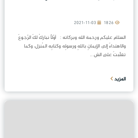
2021-11-03
1826
السلام عليكم ورحمة الله وبركاته : أوّلاً نباركُ لكَ الرّجوعَ
والاهتداءَ إلى الإيمانِ باللهِ ورسولِه وكتابِه المُنزل، وكما
تقلّبتَ على الش...
المزيد