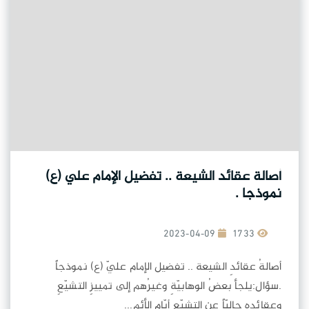
أصالة عقائد الشيعة .. تفضيل الإمام علي (ع)
نموذجا .
2023-04-09
1733
أصالةُ عقائدِ الشيعة .. تفضيل الإمام عليّ (ع) نموذجاً
.سؤال:يلجأ بعضُ الوهابيّةِ وغيرُهم إلى تمييزِ التشيّعِ
وعقائدِه حاليّاً عن التشيّعِ أيّامِ الأئم...