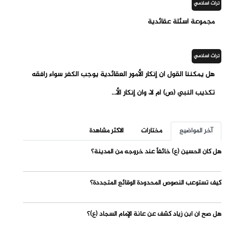
تراث اسلامي
مجموعة أسئلة عقائدية
تراث اسلامي
هل يمكننا القول أن إنكار الأمور العقائدية يوجب الكفر سواء رافقه
تكذيب النبي (ص) أم لا، وان إنكار الأ...
آخر المواضيع
مختارات
الاكثر مشاهدة
هل كان الحسين (ع) خائفاً عند خروجه من المدينة؟
كيف تستوعب النصوص المحدودة الوقائع المتجددة؟
هل صح أن ابن زياد كشف عن عانة الإمام السجاد (ع)؟