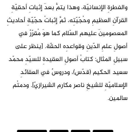
والفطرةِ الإنسانيّة، وهذا يتمُّ بعدَ إثباتِ أحقيّةِ
القرآنِ العظيمِ وحُجّيّتِه، ثمَّ إثباتُ حجّيّةِ أحاديثِ
المعصومينَ عليهم السّلام كما هوَ مُقرّرٌ في
أصولِ علمِ الدّينِ وقواعدِه الحقّة. [ينظر على
سبيلِ المثال: كتابُ أصولِ العقيدةِ للسيّدِ محمّد
سعيد الحكيم (قدّس)، ودروسٌ في العقائدِ
الإسلاميّةِ للشيخِ ناصر مكارم الشيرازيّ]. ودمتُم
سالمين.