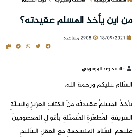
الصفحة الرئيسية
الأسئلة والأجوبة
تراث اسلامي
من أين يأخذ المسلم عقيدته؟
18/09/2021
2908 مشاهدة
:
السيد رعد المرسومي
السّلام عليكم ورحمة الله،
يأخذُ المسلمُ عقيدتَه منَ الكتابِ العزيزِ والسنّةِ
الشريفةِ المُطهّرةِ المُتمثّلةِ بأقوالِ المعصومينَ
عليهم السّلام المنسجمةِ مع العقلِ السّليمِ