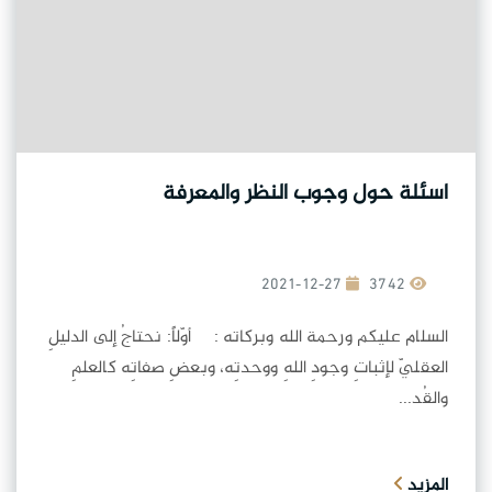
اسئلة حول وجوب النظر والمعرفة
2021-12-27
3742
السلام عليكم ورحمة الله وبركاته : أوّلاً: نحتاجُ إلى الدليلِ
العقليّ لإثباتِ وجودِ اللهِ ووحدتِه، وبعضِ صفاتِه كالعلمِ
والقُد...
المزيد