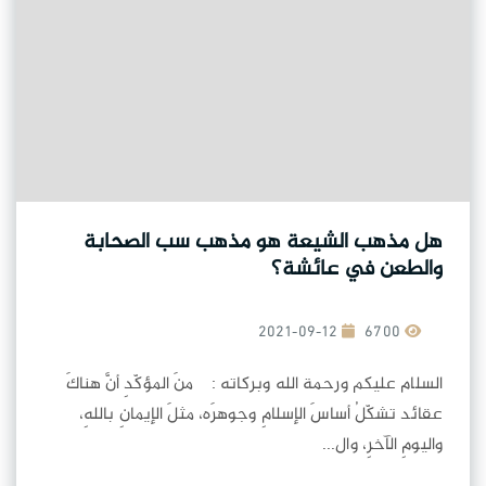
هل مذهب الشيعة هو مذهب سب الصحابة
والطعن في عائشة؟
2021-09-12
6700
السلام عليكم ورحمة الله وبركاته : منَ المؤكّدِ أنَّ هناكَ
عقائد تشكّلُ أساسَ الإسلامِ وجوهرَه، مثلَ الإيمانِ باللهِ،
واليومِ الآخرِ، وال...