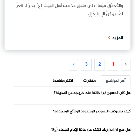
والتّعمّقُ فيها على طبقِ مذهبِ أهلِ البيتِ (ع) بحرٌ لا قعرَ
لهُ، يمكنُ الإشارةُ إل...
المزيد
›
3
2
1
‹
آخر المواضيع
مختارات
الاكثر مشاهدة
هل كان الحسين (ع) خائفاً عند خروجه من المدينة؟
كيف تستوعب النصوص المحدودة الوقائع المتجددة؟
هل صح أن ابن زياد كشف عن عانة الإمام السجاد (ع)؟