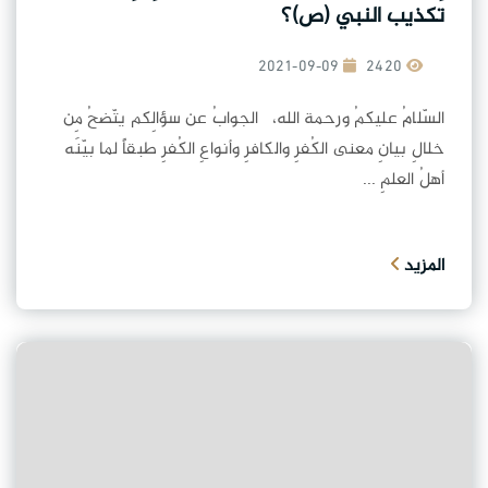
تكذيب النبي (ص)؟
2021-09-09
2420
السّلامُ عليكمُ ورحمة الله، الجوابُ عن سؤالِكم يتّضحُ مِن
خلالِ بيانِ معنى الكُفرِ والكافرِ وأنواعِ الكُفرِ طبقاً لما بيّنَه
أهلُ العلمِ ...
المزيد