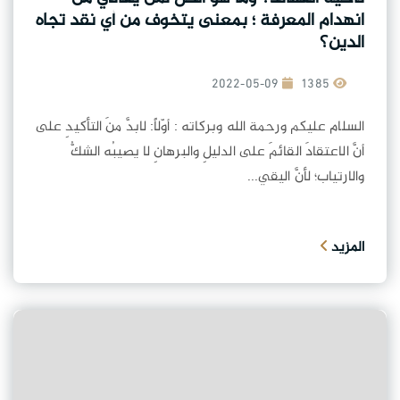
انهدام المعرفة ؛ بمعنى يتخوف من أي نقد تجاه
الدين؟
2022-05-09
1385
السلام عليكم ورحمة الله وبركاته : أوّلاً: لابدَّ منَ التأكيدِ على
أنَّ الاعتقادَ القائمَ على الدليلِ والبرهانِ لا يصيبُه الشكُّ
والارتياب؛ لأنَّ اليقي...
المزيد