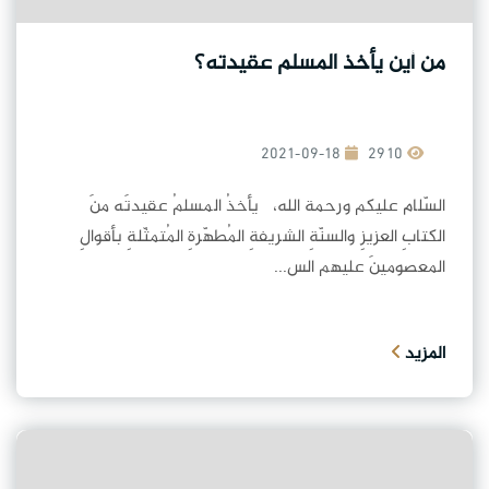
من أين يأخذ المسلم عقيدته؟
2021-09-18
2910
السّلام عليكم ورحمة الله، يأخذُ المسلمُ عقيدتَه منَ
الكتابِ العزيزِ والسنّةِ الشريفةِ المُطهّرةِ المُتمثّلةِ بأقوالِ
المعصومينَ عليهم الس...
المزيد