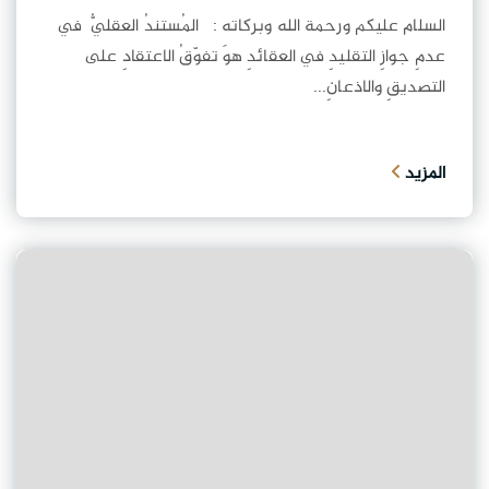
السلام عليكم ورحمة الله وبركاته : المُستندُ العقليُّ في
عدمِ جوازِ التقليدِ في العقائدِ هوَ تفوّقُ الاعتقادِ على
التصديقِ والاذعانِ...
المزيد