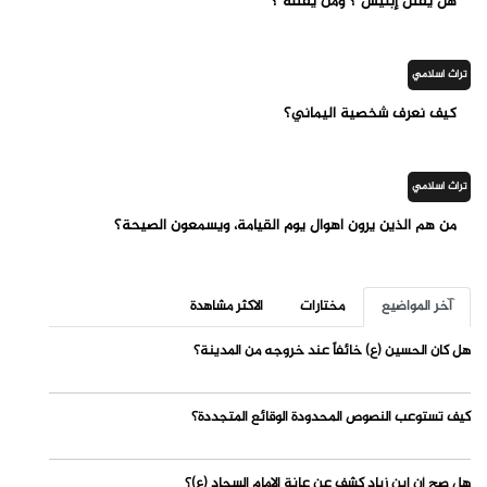
هل يقتل إبليس ؟ ومن يقتله ؟
تراث اسلامي
كيف نعرف شخصية اليماني؟
تراث اسلامي
من هم الذين يرون أهوال يوم القيامة، ويسمعون الصيحة؟
آخر المواضيع
مختارات
الاكثر مشاهدة
هل كان الحسين (ع) خائفاً عند خروجه من المدينة؟
كيف تستوعب النصوص المحدودة الوقائع المتجددة؟
هل صح أن ابن زياد كشف عن عانة الإمام السجاد (ع)؟