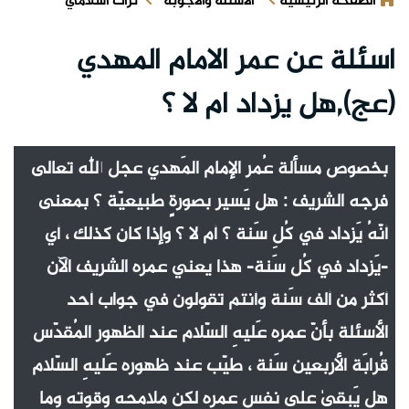
الصفحة الرئيسية
الأسئلة والأجوبة
تراث اسلامي
اسئلة عن عمر الامام المهدي
(عج),هل يزداد ام لا ؟
بخصوص مسألة عُمر الإمام المَهدي عجل الله تعالى
فرجه الشريف : هل يَسير بصورةٍ طبيعيّة ؟ بمعنى
أنّهُ يَزداد في كُلِ سَنة ؟ أم لا ؟ وإذا كان كذلك ، أي
-يَزداد في كُل سَنة- هذا يعني عمره الشريف الآن
أكثر من ألف سَنة وأنتم تقولون في جواب أحد
الأسئلة بأنّ عمره عَليهِ السّلام عند الظهور المُقدّس
قُرابَة الأربعين سَنة ، طيّب عند ظهوره عَليهِ السّلام
هل يَبقىٰ على نفس عمره لكن ملامحه وقوته وما