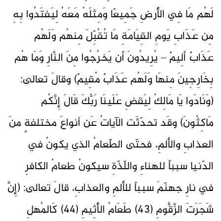
لَهُم مَا فِي الأَرضِ جَمِيعًا وَمِثلَهُ مَعَهُ لِيَفتَدُوا بِهِ
مِن عَذَابِ يَومِ القِيَامَةِ مَا تُقُبِّلَ مِنهُم وَلَهُم
عَذَابٌ أَلِيمٌ – يُرِيدُونَ أَن يَخرُجُوا مِنَ النَّارِ وَمَا هُم
بِخَارِجِينَ مِنهَا وَلَهُم عَذَابٌ مُقِيمٌ) وقالَ تعالى:
(وَنَادَوا يَا مَالِكُ لِيَقضِ عَلَينَا رَبُّكَ قَالَ إِنَّكُم
مَاكِثُونَ) وقَد تحدّثَت الآياتُ عَن أنواعَ مختلفةٍ منَ
العذابِ والألمِ، فحتّى الطّعامُ الذي يكونُ في
الدّنيا سبباً للهناءِ واللّذّةِ سيكونُ طعامُ الكافرِ
في نارِ جهنّمَ سبباً للألمِ والعذابِ، قالَ تعالى: (إِنَّ
شَجَرَتَ الزَّقُّومِ (43) طَعَامُ الأَثِيمِ (44) كَالمُهلِ