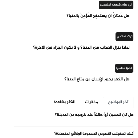
الرد على شبهات الملحدين
هل مُمكنُ أَن يَستَمتِعَ المُؤمِنُ بالدنيا؟
تراث اسلامي
لماذا ينزل العذاب في الدنيا؟ و لا يكون الجزاء في الاخرة؟
قضايا معاصرة
هل الكفر يحرم الإنسان من متاع الدنيا؟
آخر المواضيع
مختارات
الاكثر مشاهدة
هل كان الحسين (ع) خائفاً عند خروجه من المدينة؟
كيف تستوعب النصوص المحدودة الوقائع المتجددة؟