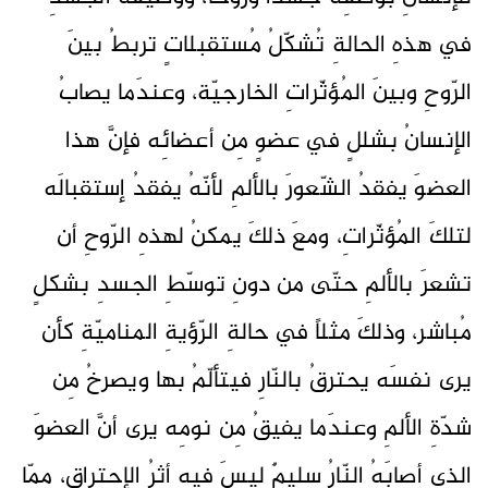
في هذهِ الحالةِ تُشكّلُ مُستقبلاتٍ تربطُ بينَ
الرّوحِ وبينَ المُؤثّراتِ الخارجيّة، وعندَما يصابُ
الإنسانُ بشللٍ في عضوٍ مِن أعضائِه فإنَّ هذا
العضوَ يفقدُ الشّعورَ بالألمِ لأنّهُ يفقدُ إستقبالَه
لتلكَ المُؤثّراتِ، ومعَ ذلكَ يمكنُ لهذهِ الرّوحِ أن
تشعرَ بالألمِ حتّى من دونِ توسّطِ الجسدِ بشكلٍ
مُباشر، وذلكَ مثلاً في حالةِ الرّؤيةِ المناميّةِ كأن
يرى نفسَه يحترقُ بالنّارِ فيتألّمُ بها ويصرخُ مِن
شدّةِ الألمِ وعندَما يفيقُ مِن نومِه يرى أنَّ العضوَ
الذي أصابَهُ النّارُ سليمٌ ليسَ فيهِ أثرُ الإحتراق، ممّا