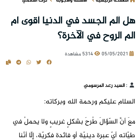
الصفحة الرئيسية
الأسئلة والأجوبة
تراث اسلامي
هل ألم الجسد في الدنيا أقوى ام
الم الروح في الآخرة؟
05/05/2021
5314 مشاهدة
:
السيد رعد المرسومي
السلام عليكم ورحمة الله وبركاته:
معَ أنَّ السّؤالَ طُرحَ بشكلٍ غريبٍ ولا يحملُ في
طيّاتِه أيّ عبرةٍ دينيّةٍ أو فائدةٍ فكريّةٍ، إلّا أنّنا