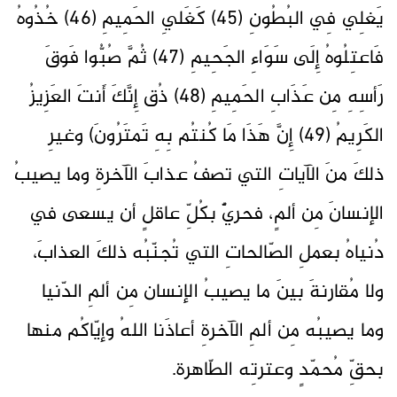
يَغلِي فِي البُطُونِ (45) كَغَليِ الحَمِيمِ (46) خُذُوهُ
فَاعتِلُوهُ إِلَى سَوَاءِ الجَحِيمِ (47) ثُمَّ صُبُّوا فَوقَ
رَأسِهِ مِن عَذَابِ الحَمِيمِ (48) ذُق إِنَّكَ أَنتَ العَزِيزُ
الكَرِيمُ (49) إِنَّ هَذَا مَا كُنتُم بِهِ تَمتَرُونَ) وغيرِ
ذلكَ منَ الآياتِ التي تصفُ عذابَ الآخرةِ وما يصيبُ
الإنسانَ مِن ألمٍ، فحريٌّ بكُلِّ عاقلٍ أن يسعى في
دُنياهُ بعملِ الصّالحاتِ التي تُجنّبُه ذلكَ العذابَ،
ولا مُقارنةَ بينَ ما يصيبُ الإنسان مِن ألمِ الدّنيا
وما يصيبُه مِن ألمِ الآخرةِ أعاذَنا اللهُ وإيّاكُم منها
بحقِّ مُحمّدٍ وعترتِه الطّاهرة.