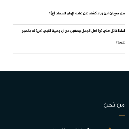
هل صح أن ابن زياد كشف عن عانة الإمام السجاد (ع)؟
لماذا قاتل علي (ع) أهل الجمل وصفين مع أن وصية النبي (ص) له بالصبر
عامة؟
من نحن