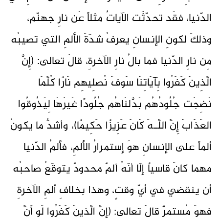
الدّنيا، فقَد تحدّثَت الآياتُ مثلاً عَن نارِ جهنّم،
وذلكَ لكونِ الإنسانِ يعرفُ شدّةَ الألمِ التي تصيبُه
مِن نارِ الدّنيا فما بالُ نارِ الآخرةِ، قالَ تعالى: (إِنَّ
الَّذِينَ كَفَرُوا بِآيَاتِنَا سَوفَ نُصلِيهِم نَارًا كُلَّمَا
نَضِجَت جُلُودُهُم بَدَّلنَاهُم جُلُودًا غَيرَهَا لِيَذُوقُوا
العَذَابَ إِنَّ اللَّـهَ كَانَ عَزِيزًا حَكِيمًا)، وأشدُّ ما يكونُ
ألماً على الإنسانِ هوَ إستمرارُ الألمِ، فألمُ الدّنيا
مهما كانَ قاسياً إلّا أنّهُ ألمٌ محدودٌ يتوقّعُ صاحبُه
أن ينقضي في أيّ وقتٍ، وهذا بخلافِ ألمِ الآخرةِ
فهوَ مُستمرٌّ قالَ تعالى: (إِنَّ الَّذِينَ كَفَرُوا لَو أَنَّ