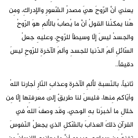
يعني أنَّ الرّوحَ هيَ مصدرُ الشّعورِ والإدراكِ، ومِن
هُنا يمكنُنا القولُ أنَّ ما يُصابُ بالألمِ هوَ الرّوحُ
والجسدُ ليسَ إلّا وسيطاً للرّوحِ، وعليهِ جعلُ
السّائلِ ألمَ الدّنيا للجسدِ وألمَ الآخرةِ للرّوحِ ليسَ
دقيقاً..
ثانياً، بالنّسبةِ لألمِ الآخرةِ وعذابِ النّارِ أجارنا اللهُ
وأيّاكم مِنها، فليسَ لنا طريقٌ إلى معرفتِها إلّا مِن
خلالِ ما أخبرَنا بهِ الوحي، وقَد وصفَ اللهُ في
القرآنِ ذلكَ العذابَ بالشّكلِ الذي يجعلُ النّفوسَ