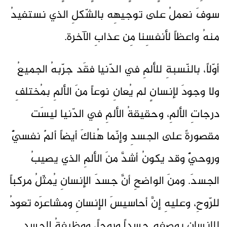
سوفَ نعملُ على توجيهِه بالشّكلِ الذي نستفيدُ
منهُ واعظاً لأنفسِنا مِن عذابِ الآخرة.
أوّلاً، بالنّسبةِ للألمِ في الدّنيا فقَد جرّبهُ الجميعُ
ولا وجودَ لإنسانٍ لم يُعانِ نوعاً منَ الألمِ بمُختلفِ
درجاتِ الألمِ، وحقيقةُ الألمِ في الدّنيا ليسَت
مقصورةً على الجسدِ وإنّما هُناكَ أيضاً ألمٌ نفسيٌّ
وروحيٌّ وقد يكونُ أشدَّ منَ الألمِ الذي يصيبُ
الجسدَ. ومنَ الواضحِ أنَّ جسدَ الإنسانِ يُمثّلُ مركباً
للرّوحِ، وعليهِ إنَّ أحاسيسَ الإنسانِ ومشاعرَه تعودُ
للإنسانِ بوصفِه جسداً وروحاً، ووظيفةُ الجسدِ