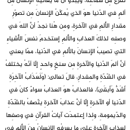
تفزعُ مِن سماعِه، ويبدو أنَّ ما يعانيهِ الإنسانُ مِن
ألمٍ في الدّنيا هوَ الذي يُمكّنُ الإنسانَ مِن تصوّرِ
مقدارِ الألمِ في الآخرةِ، ومِن هُنا نجدُ أنَّ اللهَ في
وصفِه لذلكَ العذابِ والألمِ إستخدمَ نفسَ الأشياءِ
التي تصيبُ الإنسانَ بالألمِ في الدّنيا، ممّا يعني
أنَّ ألمَ الدّنيا والآخرةِ مِن سنخٍ واحدٍ إلّا أنّهُ يختلفُ
في الشّدّةِ والمِقدارِ، قالَ تعالى: (وَلَعَذَابُ الآخِرَةِ
أَشَدُّ وَأَبقَىٰ)، فالعذابُ هوَ العذابُ سواءٌ كانَ في
الدّنيا أو الآخرةِ إلّا أنَّ عذابَ الآخرةِ يتّصفُ بالشّدّةِ
والدّيمومةِ، ولِذا إعتمدَت آياتُ القرآنِ في وصفِها
لعذابِ الآخرةِ على ما يعرفُه الإنسانُ منَ الألمِ في