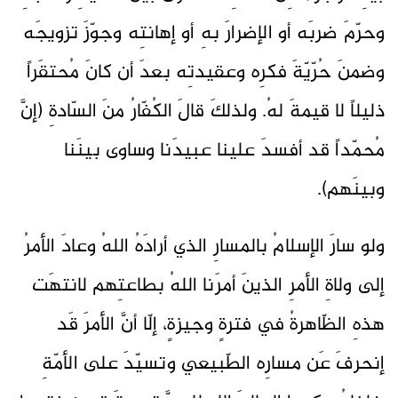
وحرّمَ ضربَه أو الإضرارَ بهِ أو إهانتِه وجوّزَ تزويجَه
وضمنَ حُرّيّةَ فكرِه وعقيدتِه بعدَ أن كانَ مُحتقَراً
ذليلاً لا قيمةَ لهُ. ولذلكَ قالَ الكُفّارُ منَ السّادةِ (إنَّ
مُحمّداً قد أفسدَ علينا عبيدَنا وساوى بينَنا
وبينَهم).
ولو سارَ الإسلامُ بالمسارِ الذي أرادَهُ اللهُ وعادَ الأمرُ
إلى ولاةِ الأمرِ الذينَ أمرَنا اللهُ بطاعتِهم لانتهَت
هذهِ الظّاهرةُ في فترةٍ وجيزةٍ، إلّا أنَّ الأمرَ قَد
إنحرفَ عَن مسارِه الطّبيعي وتسيّدَ على الأمّةِ