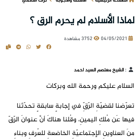
الصفحة الرئيسية
الأسئلة والأجوبة
تراث اسلامي
لماذا الأسلام لم يحرم الرق ؟
04/05/2021
3752 مشاهدة
:
الشيخ معتصم السيد احمد
السلام عليكم ورحمة الله وبركات
تعرّضنا لقضيّةِ الرّقِّ في إجابةٍ سابقةٍ تحدّثنا
فيها عَن مُلكِ اليمينِ، وقُلنا هناكَ أنَّ عنوانَ الرّقّ
منَ العناوينِ الإجتماعيّةِ الخاضعةِ للعُرفِ وبناءِ