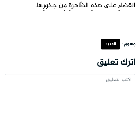
القضاءِ على هذهِ الظّاهرةِ مِن جذورِها.
وسوم :
العبيد
اترك تعليق