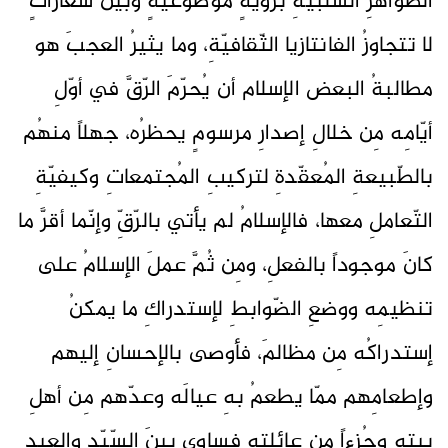
الظّواهرِ السّلبيّةِ برؤيةٍ موضوعيّةٍ وبينَ شعاراتٍ
لا تتجاوزُ الفانتازيا الثّقافيّةِ، وما يثيرُ العجبَ هو
مطالبةُ البعض الإسلام أن يُحرّمَ الرّقَّ في أوّلِ
أيّامِه مِن خلالِ إصدارِ مرسومٍ يحظرُه، جهلاً منهُم
بالطّبيعةِ المُعقّدةِ لتركيبِ المُجتمعاتِ وكيفيّةِ
التّعاملِ معها، فالإسلامُ لم يأتي بالرّقِّ وإنّما أقرَّ ما
كانَ موجوداً بالفعلِ، ومِن ثُمَّ عملَ الإسلامُ على
تنظيمِه ووضعِ الضّوابطِ لإستدراكِ ما يمكنُ
إستدراكُه مِن مظالمَ، فأوصى بالإحسانِ إليهم
وإطعامِهم ممّا يطعمُ بهِ عيالَه وعدّهم مِن أهلِ
بيتِه وجُزءاً مِن عائلتِه فساوى بينَ السّيّدِ والعبدِ