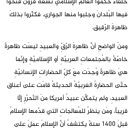
خلفاءُ حكموا العالمَ الإسلاميَّ تسعةَ قرون فتحوا
فيها البُلدانَ وجلبوا منها الجواري، فكثّروا بذلكَ
ظاهرةَ الرّقيق.
ومنَ الواضحِ أنَّ ظاهرةَ الرّقِّ والعبيدِ ليسَت ظاهرةً
خاصّةً بالمُجتمعاتِ العربيّةِ أو الإسلاميّةِ وإنّما
هيَ ظاهرةٌ وُجدَت معَ كلِّ الحضاراتِ الإنسانيّةِ
حتّى الحضارةُ الغربيّةُ الحديثةُ قامَت على أعناق
العبيدِ، ولم يتمكَّن عبيدُ أمريكا منَ التّحرّرِ إلّا
قريباً، ومَن ينظرُ للمُعالجاتِ التي قدّمها الإسلامُ
قبلَ 1400 سنةً يكتشفُ أنَّ الإسلامَ عملَ على