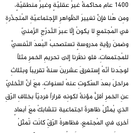
1400 عام محاكمةٌ غيرُ عقليّةٍ وغيرُ منطقيّةٍ،
ومِن هُنا فإنَّ تغييرَ الظّواهرِ الإجتماعيّةِ المُتجذّرةِ
في المُجتمعِ لا يكونُ إلّا عبرَ التّدرّجِ الزّمنيّ
وضمنَ رؤيةٍ مدروسةٍ تستصحبُ البُعدَ النّفسيَّ
للمُجتمعاتِ، فلو نظَرنا إلى تحريمِ الخمرِ مثلاً
لوجَدنا أنّهُ إستغرقَ عشرينَ سنةً تقريباً وبثلاثِ
مراحلَ بعدَ السّكوتِ عنهُ لسنواتٍ، معَ أنَّ التّخليّ
عنِ الخمرِ أقلُّ مؤنةً لكونِه قراراً فرديّاً بخلافِ الرّقِ
الذي يُمثّلُ ظاهرةً اجتماعية تتشابكُ معَ أبعادٍ
أخرى في المُجتمعِ، فظاهرةُ الرّقِّ كانَت تُمثّلُ