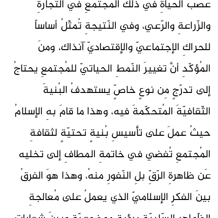
عصبَ الحياةِ في ذلكَ المُجتمعِ في التّجارةِ
والزّراعةِ والرّعي، وفي النّتيجةِ تُمثّلُ أساساً
للحراكِ الإجتماعيّ والإقتصاديّ آنذاك، ومنَ
المُؤكّدِ أنَّ تغييرَ النّمطِ الحياتيّ للمُجتمعِ يحتاجُ
إلى تدرّجٍ مِن نوعٍ خاصٍّ يستهدفُ البُنيةَ
الثّقافيّةَ المُتحكّمةَ فيه، وهذا ما قامَ بهِ الإسلامُ
حيثُ عملَ على تأسيسِ بُنيةٍ تحتيّةٍ لثقافةِ
المُجتمعِ تُفضي في خاتمةِ المطافِ إلى تخليه
عَن ظاهرةِ الرّقِّ بلِ النّفورِ منهُ، وهذا هوَ الفرقُ
بينَ الفكرِ الإسلاميّ الذي يعملُ على مُعالجةِ