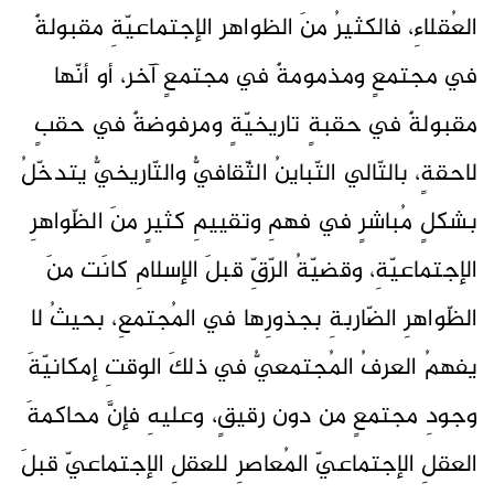
العُقلاءِ، فالكثيرُ منَ الظواهر الإجتماعيّةِ مقبولةٌ
في مجتمعٍ ومذمومةٌ في مجتمعٍ آخر، أو أنّها
مقبولةٌ في حقبةٍ تاريخيّةٍ ومرفوضةٌ في حقبٍ
لاحقةٍ، بالتّالي التّباينُ الثّقافيُّ والتّاريخيُّ يتدخّلُ
بشكلٍ مُباشرٍ في فهمِ وتقييمِ كثيرٍ منَ الظّواهرِ
الإجتماعيّةِ، وقضيّةُ الرّقِّ قبلَ الإسلامِ كانَت منَ
الظّواهرِ الضّاربةِ بجذورِها في المُجتمعِ، بحيثُ لا
يفهمُ العرفُ المُجتمعيُّ في ذلكَ الوقتِ إمكانيّةَ
وجودِ مجتمعٍ من دون رقيقٍ، وعليهِ فإنَّ محاكمةَ
العقلِ الإجتماعيّ المُعاصرِ للعقلِ الإجتماعيّ قبلَ