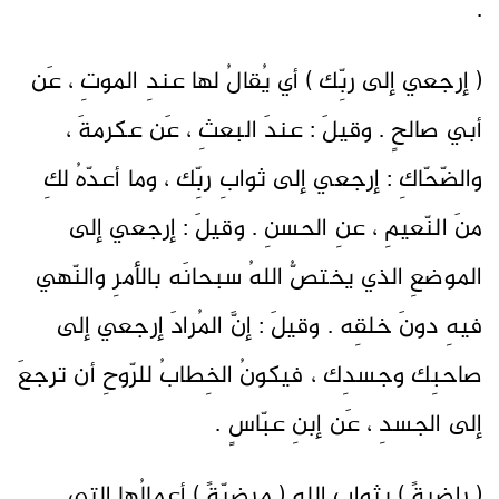
.
( إرجعي إلى ربِّك ) أي يُقالُ لها عندِ الموتِ ، عَن
أبي صالحٍ . وقيلَ : عندَ البعثِ ، عَن عكرمةَ ،
والضّحّاكِ : إرجعي إلى ثوابِ ربِّك ، وما أعدّهُ لكِ
منَ النّعيمِ ، عنِ الحسنِ . وقيلَ : إرجعي إلى
الموضعِ الذي يختصُّ اللهُ سبحانَه بالأمرِ والنّهي
فيهِ دونَ خلقِه . وقيلَ : إنَّ المُرادَ إرجعي إلى
صاحبِك وجسدِك ، فيكونُ الخِطابُ للرّوحِ أن ترجعَ
إلى الجسدِ ، عَن إبنِ عبّاسٍ .
( راضيةً ) بثوابِ اللهِ ( مرضيّةً ) أعمالُها التي