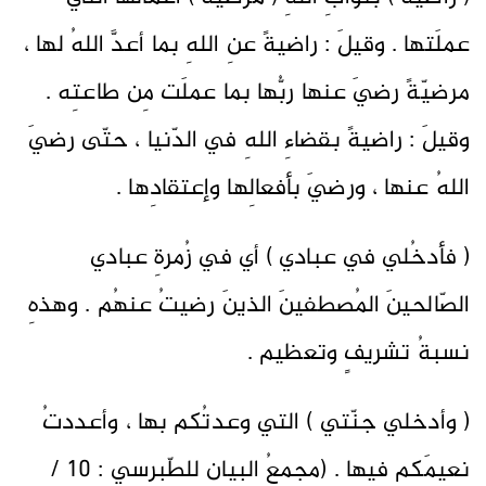
عملَتها . وقيلَ : راضيةً عنِ اللهِ بما أعدَّ اللهُ لها ،
مرضيّةً رضيَ عنها ربُّها بما عملَت مِن طاعتِه .
وقيلَ : راضيةً بقضاءِ اللهِ في الدّنيا ، حتّى رضيَ
اللهُ عنها ، ورضيَ بأفعالِها وإعتقادِها .
( فأدخُلي في عبادي ) أي في زُمرةِ عبادي
الصّالحينَ المُصطفينَ الذينَ رضيتُ عنهُم . وهذهِ
نسبةُ تشريفٍ وتعظيم .
( وأدخلي جنّتي ) التي وعدتُكم بها ، وأعددتُ
نعيمَكم فيها . (مجمعُ البيانِ للطّبرسي : 10 /