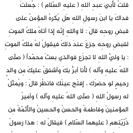
قلتُ لأبي عبدِ اللهِ ( عليهِ السّلام ) : جُعلتَ
فداكَ يا ابنَ رسولِ اللهِ هَل يُكرهُ المؤمنُ على
قبضِ روحِه قالَ : لا واللهِ إنّه إذا أتاهُ ملكُ الموتِ
لقبضِ روحِه جزعَ عندَ ذلكَ فيقولُ لهُ ملكُ الموتِ
: يا وليَّ اللهِ لا تجزَع فوالذي بعثَ محمّداً ( صلّى
اللهُ عليهِ وآله ) لأنا أبرُّ بكَ وأشفقُ عليكَ مِن والدٍ
رحيمٍ لو حضرَك ، إفتَح عينَك فانظُر قالَ : ويُمثّلُ
له رسولُ اللهِ ( صلّى اللهُ عليهِ وآله ) وأميرُ
المؤمنينَ وفاطمةُ والحسنُ والحسينُ والأئمّةُ مِن
ذُرّيّتِهم ( عليهما السّلام ) فيقالُ له : هذا رسولُ