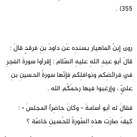
355) .
روى إبنُ الماهيار بسندِه عَن داودَ بنِ فرقدٍ قالَ :
قالَ أبو عبدِ اللهِ عليهِ السّلام : إقرأوا سورةَ الفجرِ
في فرائضِكم ونوافلِكم فإنّها سورةُ الحسينِ بنِ
عليٍّ ، وإرغبوا فيها رحمَكُم الله .
فقالَ له أبو أسامةَ - وكانَ حاضِراً المجلسَ - :
كيفَ صارَت هذهِ السّورةُ للحُسينِ خاصّة ؟