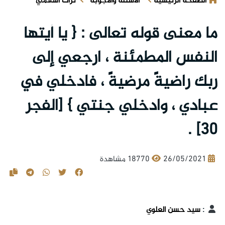
الصفحة الرئيسية
الأسئلة والأجوبة
تراث اسلامي
ما معنى قوله تعالى : { يا أيتها
النفس المطمئنة ، ارجعي إلى
ربك راضيةً مرضيةً ، فادخلي في
عبادي ، وادخلي جنتي } [الفجر
30] .
26/05/2021
18770 مشاهدة
:
سيد حسن العلوي