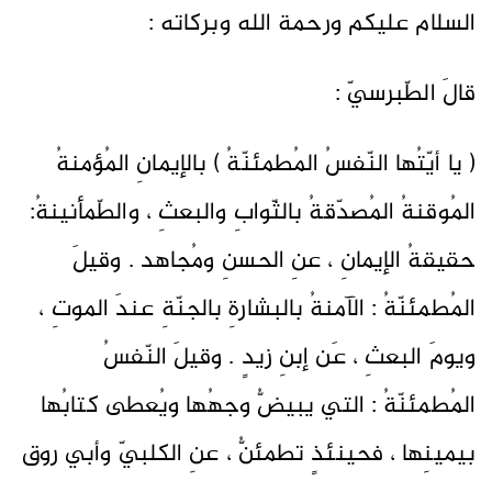
السلام عليكم ورحمة الله وبركاته :
قالَ الطّبرسيّ :
( يا أيّتُها النّفسُ المُطمئنّةُ ) بالإيمانِ المُؤمنةُ
المُوقنةُ المُصدّقةُ بالثّوابِ والبعثِ ، والطّمأنينةُ:
حقيقةُ الإيمانِ ، عنِ الحسنِ ومُجاهد . وقيلَ
المُطمئنّةُ : الآمنةُ بالبشارةِ بالجنّةِ عندَ الموتِ ،
ويومَ البعثِ ، عَن إبنِ زيدٍ . وقيلَ النّفسُ
المُطمئنّةُ : التي يبيضُّ وجهُها ويُعطى كتابُها
بيمينِها ، فحينئذٍ تطمئنُّ ، عنِ الكلبيّ وأبي روق