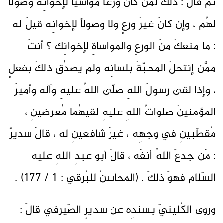
ثمَّ قالَ : ذلكَ لمَن كانَ ورعاً مواسياً لإخوانِه وَصولاً
لهُم ، وإن كانَ غيرَ ورعٍ ولا وصولاً لإخوانِه قيلَ له
: ما منعكَ منَ الورعِ والمواساةِ لإخوانِك ؟ أنتَ
ممَّن إنتحلَ المحبّةَ بلسانِه ولم يصدُق ذلكَ بفعلٍ
، وإذا لقى رسولَ اللهِ صلّى اللهُ عليهِ وآله وأميرَ
المؤمنينَ صلواتُ اللهِ عليهِ لقيهُما مُعرضينِ ،
مُقطّبينِ في وجهِه ، غيرَ شافعينِ له ، قالَ سديرٌ
: مَن جدعَ اللهُ أنفَه ، قالَ أبو عبدِ اللهِ عليه
السّلام فهوَ ذلكَ . (المحاسنُ للبُرقي : 1 / 177) .
وروى الكُلينيّ بسندِه عن سديرٍ الصّيرفي قالَ :