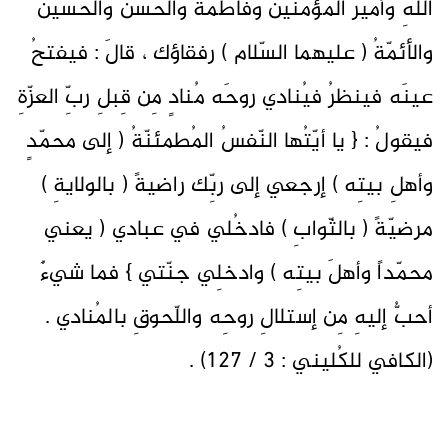
اللهِ وأميرُ المؤمنينَ وفاطمةُ والحسنُ والحسينُ
والأئمّةُ ( عليهما السّلام ) رفقاؤك ، قالَ : فيفتحُ
عينَه فينظرُ فيُنادي روحَه مُنادٍ مِن قِبلِ ربِّ العزّةِ
فيقولُ : { يا أيّتُها النّفسُ المُطمئنّةُ ( إلى محمّدٍ
وأهلِ بيتِه ) إرجعي إلى ربِّك راضيةً ( بالولايةِ )
مرضيّةً ( بالثّوابِ ) فادخُلي في عبادي ( يعني
محمّداً وأهلَ بيتِه ) وادخلِي جنّتي } فما شيءٌ
أحبُّ إليهِ مِن إستلالِ روحِه واللّحوقِ بالمُنادي .
(الكافي للكُليني : 3 / 127) .