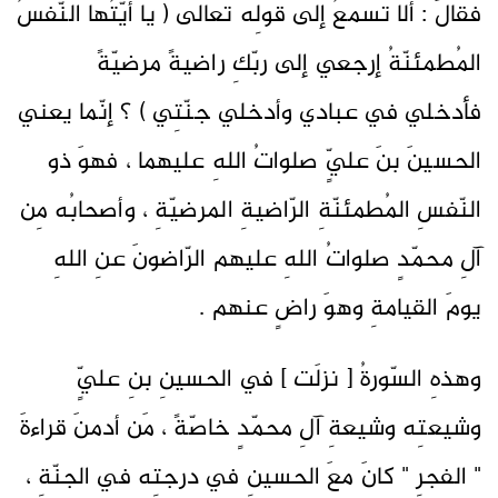
فقالَ : ألا تسمعُ إلى قولِه تعالى ( يا أيّتُها النّفسُ
المُطمئنّةُ إرجعي إلى ربّكِ راضيةً مرضيّةً
فأدخلي في عبادي وأدخلي جنّتِي ) ؟ إنّما يعني
الحسينَ بنَ عليٍّ صلواتُ اللهِ عليهما ، فهوَ ذو
النّفسِ المُطمئنّةِ الرّاضيةِ المرضيّةِ ، وأصحابُه مِن
آلِ محمّدٍ صلواتُ اللهِ عليهم الرّاضونَ عنِ اللهِ
يومَ القيامةِ وهوَ راضٍ عنهم .
وهذهِ السّورةُ [ نزلَت ] في الحسينِ بنِ عليٍّ
وشيعتِه وشيعةِ آلِ محمّدٍ خاصّةً ، مَن أدمنَ قراءةَ
" الفجرِ " كانَ معَ الحسينِ في درجتِه في الجنّةِ ،