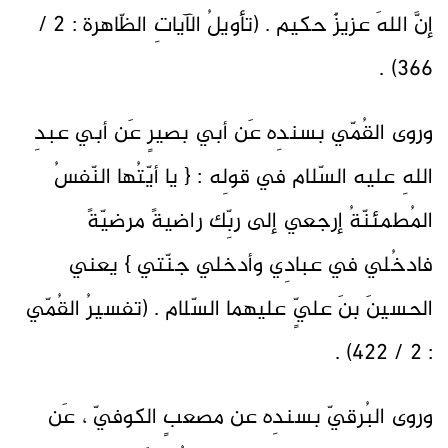
إنَّ اللهَ عزيزٌ حكيم . (تأويلُ الآياتِ الظّاهرة : 2 /
366) .
وروى القُمّي بسندِه عَن أبي بصيرٍ عَن أبي عبدِ
اللهِ عليه السّلام في قولِه : { يا أيّتُها النّفسُ
المُطمئنّةُ إرجعي إلى ربِّك راضيةً مرضيّةً
فادخُلي في عبادِي وأدخلي جنّتي } يعني
الحسينَ بنَ عليٍّ عليهما السّلام . (تفسيرُ القُمّي
: 2 / 422) .
وروى البُرقيّ بسندِه عن مصعبٍ الكوفيّ ، عَن