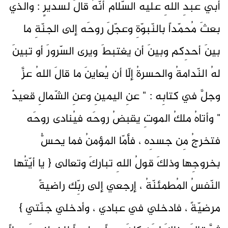
أبي عبدِ اللهِ عليه السّلام أنّهُ قالَ لسديرٍ : والذي
بعثَ مُحمّداً بالنّبوّةِ وعجّلَ روحَه إلى الجنّةِ ما
بينَ أحدِكم وبينَ أن يغتبطَ ويرى السّرورَ أو تبينَ
لهُ النّدامةُ والحسرةُ إلّا أن يُعاينَ ما قالَ اللهُ عزَّ
وجلَّ في كتابِه : " عنِ اليمينِ وعنِ الشّمالِ قعيدٌ
" وأتاهُ ملكُ الموتِ يقبضُ روحَه فيُنادى روحَه
فتخرجُ مِن جسدِه ، فأمّا المؤمنُ فما يحسُّ
بخروجِها وذلكَ قولُ اللهِ تباركَ وتعالى { يا أيّتُها
النّفسُ المُطمئنّةُ ، إرجعي إلى ربِّك راضيةً
مرضيّةً ، فادخلي في عبادي ، وأدخلي جنّتي }