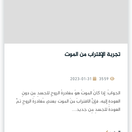
تجربة الإقتراب من الموت
2023-01-31
3559
الجوابُ: إذا كانَ الموتُ هوَ مغادرةُ الروحِ للجسدِ مِن دونِ
العودةِ إليه، فإنَّ الاقترابَ منَ الموت يعني مُغادرةَ الروحِ ثمَّ
العودةَ للجسدِ مِن جديد....