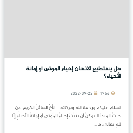
هل يستطيع الانسان إحياء الموتى أو إماتة
الأحياء؟
2022-09-22
1756
السلام عليكم ورحمة الله وبركاته : الأخُ السائلُ الكريم: مِن
حيثُ المبدأ لا يمكنُ أن يثبُتَ إحياءُ المَوتى أو إماتةُ الأحياءِ إلّا
للهِ تعالى. قا...