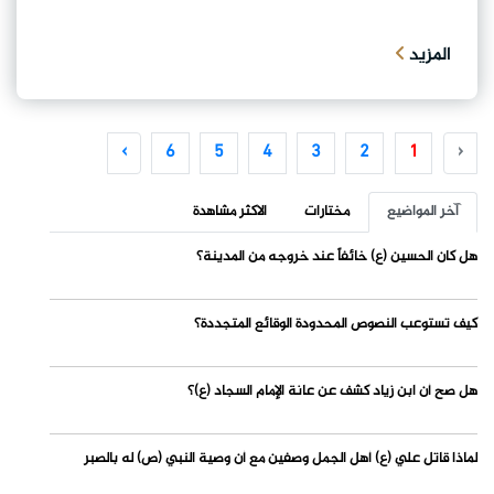
المزيد
›
6
5
4
3
2
1
‹
آخر المواضيع
مختارات
الاكثر مشاهدة
هل كان الحسين (ع) خائفاً عند خروجه من المدينة؟
كيف تستوعب النصوص المحدودة الوقائع المتجددة؟
هل صح أن ابن زياد كشف عن عانة الإمام السجاد (ع)؟
لماذا قاتل علي (ع) أهل الجمل وصفين مع أن وصية النبي (ص) له بالصبر