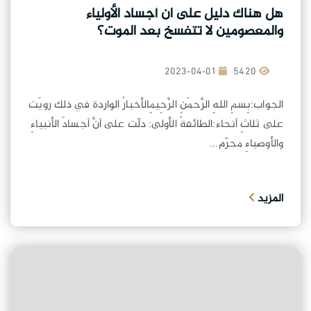
هل هناك دليل على ان أجساد الأولياء
والمعصومين لا تتفسخ بعد الموت؟
2023-04-01
5420
الجواب:بِسمِ اللهِ الرَّحمَنِ الرَّحِيمِالأخبارُ الواردة في ذلك رويَت
على ثلاثِ أنحاء:الطائفةُ الأولى: دلّت على أنَّ أجسادَ الأنبياءِ
والأوصياءِ محرّم...
المزيد