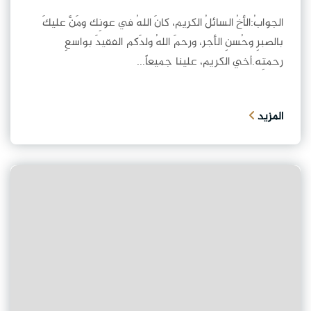
الجوابُ:الأخُ السائلُ الكريم، كانَ اللهُ في عونِك ومَنَّ عليكَ
بالصبرِ وحُسنِ الأجر، ورحمَ اللهُ ولدَكم الفقيدَ بواسعِ
رحمتِه.أخي الكريم، علينا جميعاً...
المزيد