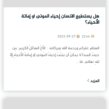
هل يستطيع الانسان إحياء الموتى أو إماتة
الأحياء؟
2022-09-27
2244
السلام عليكم ورحمة الله وبركاته : الأخُ السائلُ الكريم: مِن
حيثُ المبدأ لا يمكنُ أن يثبُتَ إحياءُ المَوتى أو إماتةُ الأحياءِ إلّا
للهِ تعالى. قا...
المزيد