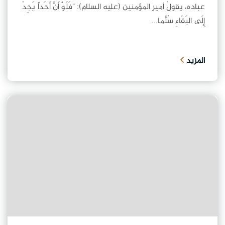
عباده، يقولُ أمير المؤمنين (عليه السلام): "فَلَوْ أَنَّ أَحَداً يَجِدُ
إِلَى البَقَاءِ سُلَّما...
المزيد