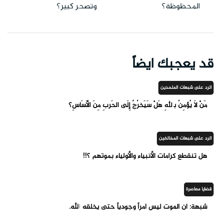
المحظوظة؟
وتصحر كبير؟
قد يعجبك ايضاً
الرد على شبهات الملحدين
مَنْ لَا يُؤمِنُ بٱللهِ هَلْ سَيَخرُجُ إِلَى الحَربِ مِنَ الأَسَاسِ؟
الرد على شبهات المخالفين
هل تنقطع كرامات الأنبياء والأولياء بموتهم ؟!!
قضايا معاصرة
شبهة: أن الموت ليس أمراً وجودياً حتى يخلقه الله.