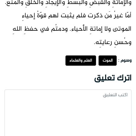
والإماتةِ والقبضِ والبسطِ والإيجادِ والخلقِ والمنع.
أمّا غيرُ مَن ذكرت فلم يثبت لهم قوّةُ إحياءِ
الموتى ولا إماتةِ الأحياء. ودمتُم في حفظِ اللهِ
وحُسنِ رعايتِه.
وسوم :
الموت
العلم والعلماء
اترك تعليق