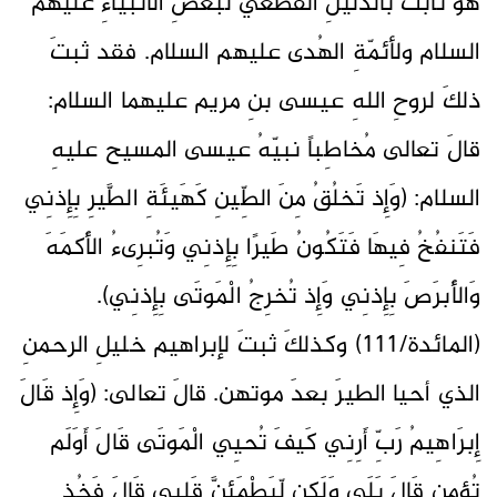
هوَ ثابتٌ بالدليلِ القطعي لبعضِ الأنبياءِ عليهم
السلام ولأئمّةِ الهُدى عليهم السلام. فقد ثبتَ
ذلكَ لروحِ اللهِ عيسى بنِ مريم عليهما السلام:
قالَ تعالى مُخاطِباً نبيّهُ عيسى المسيح عليهِ
السلام: (وَإِذ تَخلُقُ مِنَ الطِّينِ كَهَيئَةِ الطَّيرِ بِإِذنِي
فَتَنفُخُ فِيهَا فَتَكُونُ طَيرًا بِإِذنِي وَتُبرِىءُ الأَكمَهَ
وَالأَبرَصَ بِإِذنِي وَإِذ تُخرِجُ الْمَوتَى بِإِذنِي).
(المائدة/111) وكذلكَ ثبتَ لإبراهيم خليلِ الرحمنِ
الذي أحيا الطيرَ بعدَ موتهن. قالَ تعالى: (وَإِذ قَالَ
إِبرَاهِيمُ رَبِّ أَرِنِي كَيفَ تُحيِي الْمَوتَى قَالَ أَوَلَم
تُؤمِن قَالَ بَلَى وَلَكِن لِّيَطْمَئِنَّ قَلبِي قَالَ فَخُذ