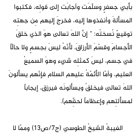
بأبي جعفرٍ وسلّمَت وأجابَت إلى قولِه، فكتبوا
المسألةَ وأنفذوها إليه، فخرجَ إليهم مِن جهتِه
توقيعٌ نُسختُه: " إنَّ اللهَ تعالى هوَ الذي خلقَ
الأجسامَ وقسّمَ الأرزاقَ، لأنّهُ ليسَ بجسمٍ ولا حالّاً
في جسم، ليسَ كمثلِه شيء وهوَ السميعُ
العليم، وأمّا الأئمّةُ عليهم السلام فإنّهم يسألونَ
اللهَ تعالى فيخلقُ ويسألونَه فيرزق، إيجاباً
لمسألتِهم وإعظاماً لحقِّهم).
الغيبةُ الشيخُ الطوسي (ج7/ص13) وممّا لا