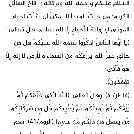
السلام عليكم ورحمة الله وبركاته : الأخُ السائلُ
الكريم: مِن حيثُ المبدأ لا يمكنُ أن يثبُتَ إحياءُ
المَوتى أو إماتةُ الأحياءِ إلّا للهِ تعالى. قالَ تعالى:
(يَا أَيُّهَا النَّاسُ اذكُرُوا نِعمَةَ اللَّهِ عَلَيْكمْ هَل مِن
خَالِقٍ غَيرُ اللَّهِ يَرزُقُكُم مِّنَ السَّمَاء وَالأَرضِ لا إِلَهَ إِلاَّ
هُوَ فَأَنَّى
تُؤفَكُونَ
(فاطر/ 4). وقالَ تعالى: (اللَّهُ الَّذِي خَلَقَكُم ثُمَّ
رَزَقَكُم ثُمَّ يُمِيتُكُم ثُمَّ يُحْيِيكُم هَل مِن شُرَكَائِكُم
مَّن يَفعَلُ مِن ذَلِكُم مِّن شَيءٍ) (الروم/41). نعَم