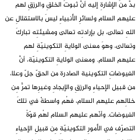
بدَّ منَ الإشارةِ إليه أنَّ ثبوتَ الخلقِ والرزقِ لهم
عليهم السلام ولسائرِ الأنبياءِ ليسَ بالاستقلالِ عن
اللهِ تعالى، بل بإرادتِه تعالى ومشيئتِه تباركَ
وتعالى، وهوَ معنى الولايةِ التكوينيّةِ لهم
عليهم السلام. ومعنى الولايةِ التكوينيّة، أنَّ
الفيوضاتِ التكوينية الصادرة من الحقّ جلّ وعلا،
من قبيل الإحياءِ والرزقِ والإيجادِ وغيرِها تمرُّ مِن
خلالِهم عليهم السلام، فهُم واسطةٌ في تلكَ
الفيوضات. وأنّهم عليهم السلام لهُم قوّةُ
التصرّفِ في الأمورِ التكوينيّةِ مِن قبيلِ الإحياءِ