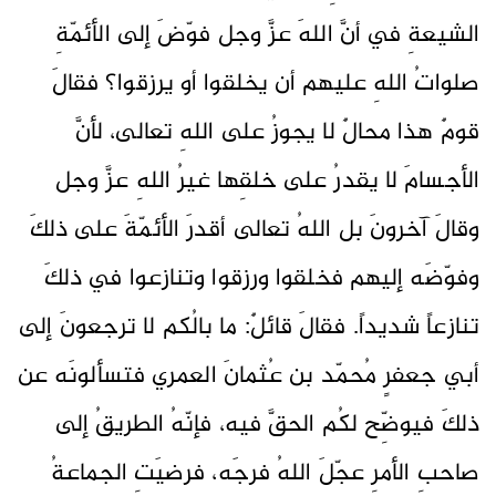
الشيعةِ في أنَّ اللهَ عزَّ وجل فوّضَ إلى الأئمّةِ
صلواتُ اللهِ عليهم أن يخلقوا أو يرزقوا؟ فقالَ
قومٌ هذا محالٌ لا يجوزُ على اللهِ تعالى، لأنَّ
الأجسامَ لا يقدرُ على خلقِها غيرُ اللهِ عزَّ وجل
وقالَ آخرونَ بل اللهُ تعالى أقدرَ الأئمّةَ على ذلكَ
وفوّضَه إليهم فخلقوا ورزقوا وتنازعوا في ذلكَ
تنازعاً شديداً. فقالَ قائلٌ: ما بالُكم لا ترجعونَ إلى
أبي جعفرٍ مُحمّد بن عُثمانَ العمري فتسألونَه عن
ذلكَ فيوضِّح لكُم الحقَّ فيه، فإنّهُ الطريقُ إلى
صاحبِ الأمرِ عجّلَ اللهُ فرجَه، فرضيَتِ الجماعةُ