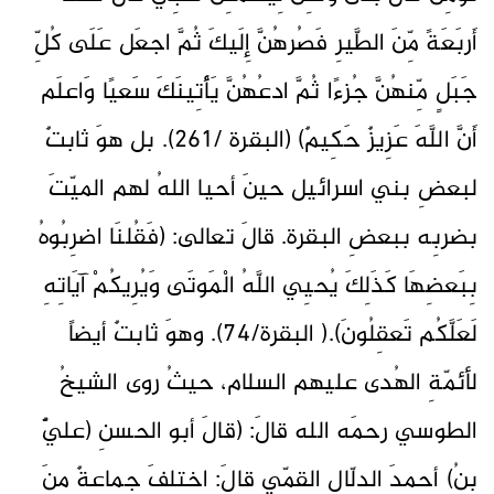
أَربَعَةً مِّنَ الطَّيرِ فَصُرهُنَّ إِلَيكَ ثُمَّ اجعَل عَلَى كُلِّ
جَبَلٍ مِّنهُنَّ جُزءًا ثُمَّ ادعُهُنَّ يَأْتِينَكَ سَعيًا وَاعلَم
أَنَّ اللَّهَ عَزِيزٌ حَكِيمٌ) (البقرة /261). بل هوَ ثابتٌ
لبعضِ بني اسرائيل حينَ أحيا اللهُ لهم الميّتَ
بضربِه ببعضِ البقرة. قالَ تعالى: (فَقُلنَا اضرِبُوهُ
بِبَعضِهَا كَذَلِكَ يُحيِي اللَّهُ الْمَوتَى وَيُرِيكُمْ آيَاتِهِ
لَعَلَّكُم تَعقِلُونَ).( البقرة/74). وهوَ ثابتٌ أيضاً
لأئمّةِ الهُدى عليهم السلام، حيثُ روى الشيخُ
الطوسي رحمَه الله قالَ: (قالَ أبو الحسنِ (عليٌّ
بنُ) أحمدَ الدلّالِ القمّي قالَ: اختلفَ جماعةٌ منَ