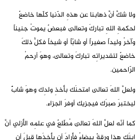
ولا شكَّ أنَّ ذهابنا عن هذهِ الدّنيا كلّها خاضعٌ
لحكمةِ اللهِ تباركَ وتعالى فبعضٌ يموتُ جنيناً
وآخرُ وليداً صغيراً أو شابّاً أو شيخاً فكلُّ ذلكَ
خاضعٌ لتقديراتِه تباركَ وتعالى، وهوَ أرحمُ
الرّاحمين.
ولعلَّ اللهَ تعالى امتحنَك بأخذِ ولدِك وهوَ شابٌّ
ليختبرَ صبرَك فيجزيك أوفرَ الجزاء.
كما أنّه لعلَّ اللهَ تعالى مُطّلعٌ في علمِه الأزلي أنَّ
ابنَك هذا ورقةٌ بيضاءُ فأرادَ أن يأخذَها قبلَ أن