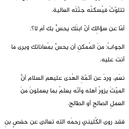
تتلوّثَ فيُسكنُه جنّتَه العالية.
أمّا عن سؤالِك أنّ ابنَك يحسُّ بك أم لا؟.
الجوابُ: منَ المُمكنِ أن يحسَّ بمُعاناتك ويرى ما
أنت عليه.
نعَم، وردَ عن أئمّةِ الهُدى عليهم السلام أنَّ
الميّتَ يزورُ أهله وأنّه يعلمُ بما يعملونَ منَ
العملِ الصالحِ أو الطالح.
فقد روى الكُليني رحمَه الله تعالى عن حفصٍ بنِ