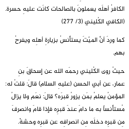
الكافرُ أهلَه يعملونَ بالصالحات كانَت عليهِ حسرة.
(الكافي الكُليني (3/ 277)
كما وردَ أنَّ الميّتَ يستأنسُ بزيارةِ أهلِه ويفرحُ
بهم.
حيثُ روى الكُليني رحمَه الله عن إسحاقَ بنِ
عمار، عن أبي الحسن (عليهِ السلام) قالَ: قلتُ له:
المؤمنُ يعلمُ بمَن يزورُ قبرَه؟ قالَ: نعَم ولا يزالُ
مُستأنساً به ما دامَ عندَ قبرِه فإذا قامَ وانصرفَ
مِن قبرِه دخلَه مِن انصرافِه عن قبرِه وحشةٌ.