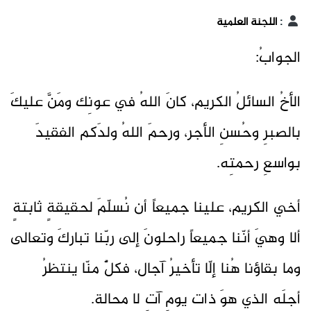
:
اللجنة العلمية
الجوابُ:
الأخُ السائلُ الكريم، كانَ اللهُ في عونِك ومَنَّ عليكَ
بالصبرِ وحُسنِ الأجر، ورحمَ اللهُ ولدَكم الفقيدَ
بواسعِ رحمتِه.
أخي الكريم، علينا جميعاً أن نُسلّمَ لحقيقةٍ ثابتةٍ
ألا وهيَ أنّنا جميعاً راحلونَ إلى ربّنا تباركَ وتعالى
وما بقاؤنا هُنا إلّا تأخيرُ آجال، فكلٌّ منّا ينتظرُ
أجلَه الذي هوَ ذات يومٍ آتٍ لا محالة.