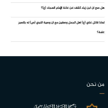
هل صح أن ابن زياد كشف عن عانة الإمام السجاد (ع)؟
لماذا قاتل علي (ع) أهل الجمل وصفين مع أن وصية النبي (ص) له بالصبر
عامة؟
من نحن