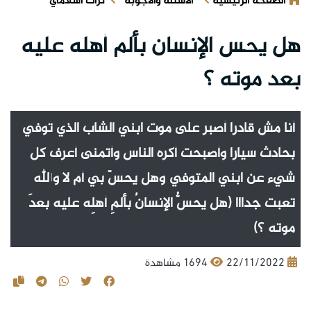
الصفحة الرئيسية
الأسئلة والأجوبة
تراث اسلامي
هل يحس الإنسان بألم أهله عليه
بعد موته ؟
أنا مش قادرا أصبر على موت ابني الشاب الذي توفي
بحادث سيارا وأصبحت أكره الناس وأتمنى أعرف كل
شيء عن ابني المتوفي وهل يحسّ بي أم لا والله
تعبت جدااا (هل يحسُّ الإنسانُ بألمِ أهلِه عليه بعدَ
موته ؟)
22/11/2022
1694 مشاهدة