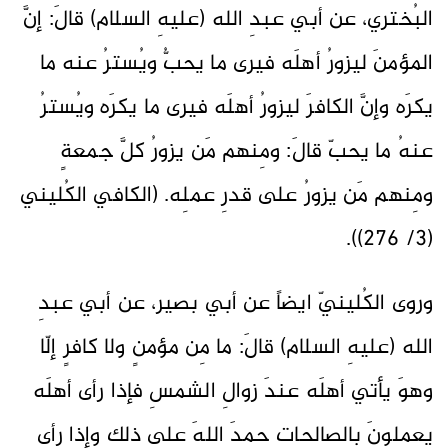
البُختري، عن أبي عبدِ الله (عليهِ السلام) قالَ: إنَّ
المؤمنَ ليزورُ أهلَه فيرى ما يحبُّ ويُسترُ عنه ما
يكرَه وإنَّ الكافرَ ليزورُ أهلَه فيرى ما يكرَه ويُسترُ
عنهُ ما يحبّ قالَ: ومِنهم مَن يزورُ كلَّ جمعةٍ
ومِنهم مَن يزورُ على قدرِ عملِه. (الكافي الكُليني
(3/ 276)).
وروى الكُلينيّ ايضاً عن أبي بصير، عن أبي عبدِ
الله (عليهِ السلام) قالَ: ما مِن مؤمنٍ ولا كافرٍ إلّا
وهوَ يأتي أهلَه عندَ زوالِ الشمسِ فإذا رأى أهلَه
يعملونَ بالصالحاتِ حمدَ اللهَ على ذلك وإذا رأى