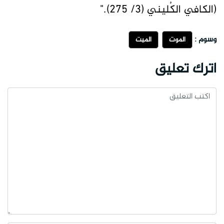
(الكافي الكُليني (3/ 275)."
وسوم :
الموت
الميت
اترك تعليق