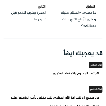
السابق
التالي
ما معنى: «السلام عليك
الحمزة وشرب الخمر قبل
وعلى الأرواح التي حلت
تحريمها
بفنائك»؟
قد يعجبك ايضاً
تراث اسلامي
الاجتهاد الممدوح والاجتهاد المذموم
تراث اسلامي
هل صحيح أن لقب آية الله العظمى لقب يختص بأمير المؤمنين عليه