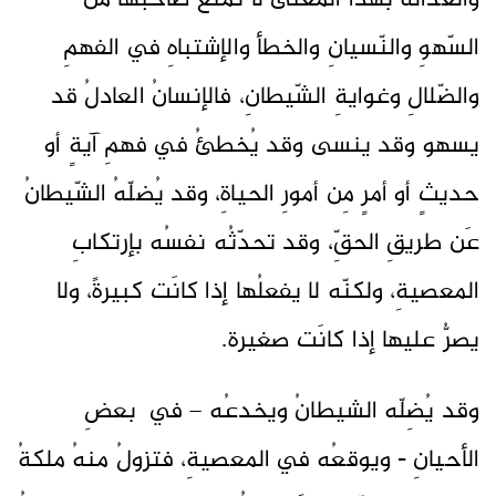
والعدالةُ بهذا المعنى لا تمنعُ صاحبَها منَ
السّهوِ والنّسيانِ والخطأ والإشتباهِ في الفهمِ
والضّلالِ وغوايةِ الشّيطانِ، فالإنسانُ العادلُ قد
يسهو وقد ينسى وقد يُخطئُ في فهمِ آيةٍ أو
حديثٍ أو أمرٍ مِن أمورِ الحياةِ، وقد يُضلّهُ الشّيطانُ
عَن طريقِ الحقِّ، وقد تحدّثُه نفسُه بإرتكابِ
المعصيةِ، ولكنّه لا يفعلُها إذا كانَت كبيرةً، ولا
يصرُّ عليها إذا كانَت صغيرة.
وقد يُضِلّه الشيطانُ ويخدعُه – في بعضِ
الأحيانِ - ويوقعُه في المعصيةِ، فتزولُ منهُ ملكةُ