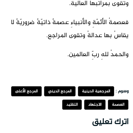
وتقوى بمراتبها العالية.
فعصمةُ الأئمّةِ والأنبياءِ عصمةٌ ذاتيّةٌ ضروريّةٌ لا
يقاسُ بها عدالةُ وتقوى المراجع.
والحمدُ للهِ ربِّ العالمين.
وسوم :
المرجعية الدينية
المرجع الديني
المرجع الأعلى
العصمة
الاجتهاد
التقليد
اترك تعليق