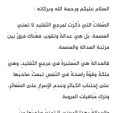
السلام عليكم ورحمة الله وبركاته :
الصّفاتُ التي ذُكِرَت لمرجعِ التّقليدِ لا تعني
العصمةَ، بَل هيَ عدالةٌ وتقوى، فهُناكَ فرقٌ بينَ
مرتبةِ العدالةِ والعصمة.
فالعدالةُ هيَ المُعتبرةُ في مرجعِ التّقليدِ، وهيَ
ملكةٌ وقوّةٌ راسخةٌ في النّفسِ تبعثُ صاحبَها
على إجتنابِ الكبائرِ وعدمِ الإصرارِ على الصّغائرِ،
وتركِ مُنافياتِ المروءة.