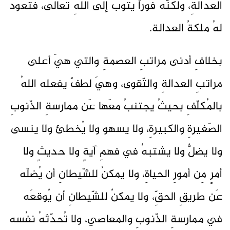
العدالةِ، ولكنّه فوراً يتوبُ إلى اللهِ تعالى، فتعودُ
لهُ ملكةُ العدالة.
بخلافِ أدنى مراتبِ العصمةِ والتي هيَ أعلى
مراتبِ العدالةِ والتّقوى، وهيَ لطفٌ يفعله اللهُ
بالمُكلّفِ بحيثُ يجتنبُ معَها عَن ممارسةِ الذّنوبِ
الصّغيرةِ والكبيرةِ، ولا يسهو ولا يُخطئ ولا ينسى
ولا يضلُّ ولا يشتبهُ في فهمِ آيةٍ ولا حديثٍ ولا
أمرٍ مِن أمورِ الحياةِ، ولا يمكنُ للشّيطانِ أن يُضلّه
عَن طريقِ الحقِّ، ولا يمكنُ للشّيطانِ أن يُوقعَه
في ممارسةِ الذّنوبِ والمعاصي، ولا تُحدّثهُ نفُسه