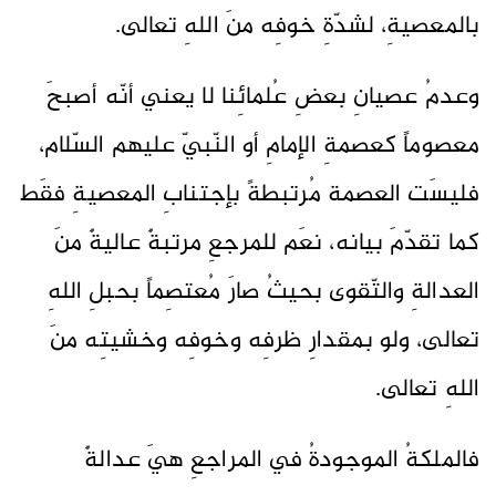
بالمعصيةِ، لشدّةِ خوفِه منَ اللهِ تعالى.
وعدمُ عصيانِ بعضِ عُلمائِنا لا يعني أنّه أصبحَ
معصوماً كعصمةِ الإمامِ أو النّبيّ عليهم السّلام،
فليسَت العصمة مُرتبطةً بإجتنابِ المعصيةِ فقَط
كما تقدّمَ بيانه، نعَم للمرجعِ مرتبةٌ عاليةٌ منَ
العدالةِ والتّقوى بحيثُ صارَ مُعتصِماً بحبلِ اللهِ
تعالى، ولو بمقدارِ ظرفِه وخوفِه وخشيتِه منَ
اللهِ تعالى.
فالملكةُ الموجودةُ في المراجعِ هيَ عدالةٌ