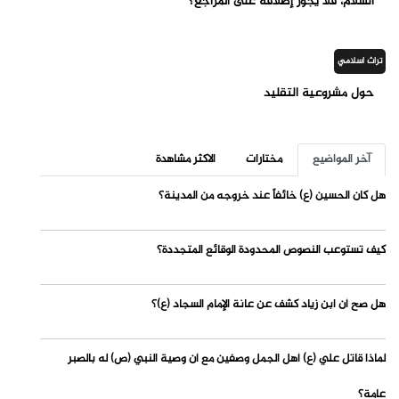
السلام، فلا يجوز إطلاقه على المراجع؟
تراث اسلامي
حول مشروعية التقليد
آخر المواضيع
مختارات
الاكثر مشاهدة
هل كان الحسين (ع) خائفاً عند خروجه من المدينة؟
كيف تستوعب النصوص المحدودة الوقائع المتجددة؟
هل صح أن ابن زياد كشف عن عانة الإمام السجاد (ع)؟
لماذا قاتل علي (ع) أهل الجمل وصفين مع أن وصية النبي (ص) له بالصبر
عامة؟