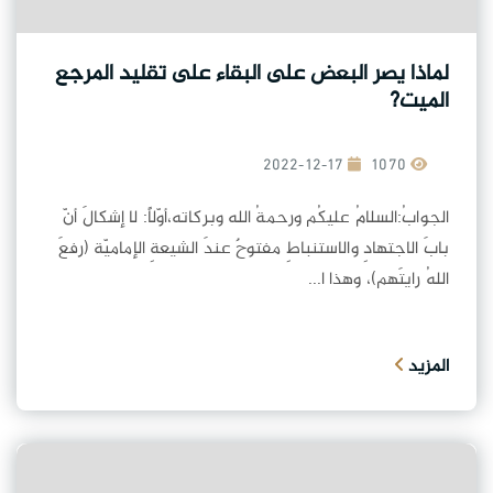
لماذا يصر البعض على البقاء على تقليد المرجع
الميت?
2022-12-17
1070
الجوابُ:السلامُ عليكُم ورحمةُ الله وبركاته،أوّلاً: لا إشكالَ أنّ
بابَ الاجتهادِ والاستنباطِ مفتوحٌ عندَ الشيعةِ الإماميّة (رفعَ
اللهُ رايتَهم)، وهذا ا...
المزيد