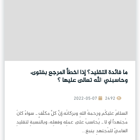
ما فائدة التقليد؟ إذا أخطأ المرجع بفتوى،
وحاسبني الله تعالى عليها ؟
2022-05-07
2492
السلامُ عليكُم ورحمةُ اللهِ وبركاتُه،إنَّ كلَّ مكلّفٍ ـ سواءٌ كانَ
مُجتهداً أو لا ـ يُحاسبُ على عملِه وفعلِه، وبالنسبةِ لتقليدِ
العاميّ للمُجتهدِ ينبغ...