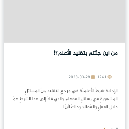
من أين جئتم بتقليد الأعلم؟!
2023-03-28
1261
الإجابةُ:شرطُ الأعلميّة في مرجعِ التقليد منَ المسائلِ
المشهورةِ في رسائلِ الفقهاء، والذي قادَ إلى هذا الشرطِ هوَ
دليلُ العقلِ والعُقلاء؛ وذلكَ لأنَّ ا...