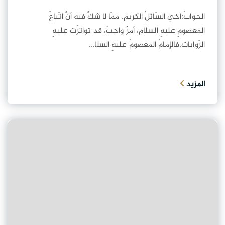
الجوابُ:اخي السّائلُ الكريم، ممّا لا شكَّ فيه أنَّ اتّباعَ
المعصومِ عليهِ السلام، أمرٌ واجبٌ، قد تواترَت عليهِ
الرّوايات.فالإمامُ المعصومُ عليهِ السلا...
المزيد