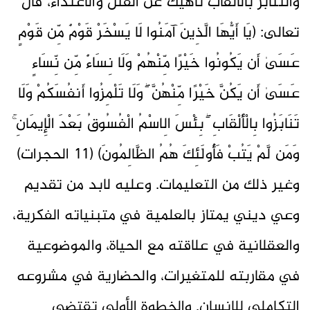
والتنابز بالألقاب ناهيك عن القتل والاعتداء، قال
تعالى: (يَا أَيُّهَا الَّذِينَ آمَنُوا لَا يَسْخَرْ قَوْمٌ مِّن قَوْمٍ
عَسَىٰ أَن يَكُونُوا خَيْرًا مِّنْهُمْ وَلَا نِسَاءٌ مِّن نِّسَاءٍ
عَسَىٰ أَن يَكُنَّ خَيْرًا مِّنْهُنَّ ۖ وَلَا تَلْمِزُوا أَنفُسَكُمْ وَلَا
تَنَابَزُوا بِالْأَلْقَابِ ۖ بِئْسَ الِاسْمُ الْفُسُوقُ بَعْدَ الْإِيمَانِ ۚ
وَمَن لَّمْ يَتُبْ فَأُولَٰئِكَ هُمُ الظَّالِمُونَ) (11 الحجرات)
وغير ذلك من التعليمات. وعليه لابد من تقديم
وعي ديني يمتاز بالعلمية في متبنياته الفكرية،
والعقلانية في علاقته مع الحياة، والموضوعية
في مقاربته للمتغيرات، والحضارية في مشروعه
التكاملي للإنسان. والخطوة الأولى تقتضي