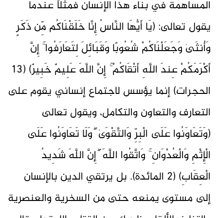
المساهمة في بناء هذا الإنسان فمثلاً عندما
يقول تعالى: (يَا أَيُّهَا النَّاسُ إِنَّا خَلَقْنَاكُم مِّن ذَكَرٍ
وَأُنثَىٰ وَجَعَلْنَاكُمْ شُعُوبًا وَقَبَائِلَ لِتَعَارَفُوا ۚ إِنَّ
أَكْرَمَكُمْ عِندَ اللَّهِ أَتْقَاكُمْ ۚ إِنَّ اللَّهَ عَلِيمٌ خَبِيرٌ) (13
الحجرات) إنما يؤسس لاجتماع إنساني يقوم على
التعارف والتعاون والتكامل، ويقول تعالى
(وَتَعَاوَنُوا عَلَى الْبِرِّ وَالتَّقْوَىٰ ۖ وَلَا تَعَاوَنُوا عَلَى
الْإِثْمِ وَالْعُدْوَانِ ۚ وَاتَّقُوا اللَّهَ ۖ إِنَّ اللَّهَ شَدِيدُ
الْعِقَابِ) (2 المائدة). بل يرتقي الدين بالإنسان
إلى مستوى يمنعه حتى من السخرية والعنصرية