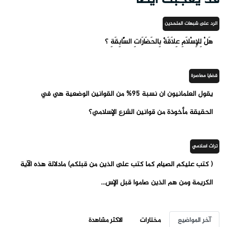
الرد على شبهات الملحدين
هَلْ لِلإِسْلَامِ عِلَاقَةٌ بِالحَضَارَاتِ السَّابِقَةِ ؟
قضايا معاصرة
يقول العلمانيون أن نسبة 95% من القوانين الوضعية هي في
الحقيقة مأخوذة من قوانين الشرع الإسلامي؟
تراث اسلامي
( كتب عليكم الصيام كما كتب على الذين من قبلكم) مادلالة هذه الآية
الكريمة ومن هم الذين صاموا قبل الإس...
آخر المواضيع
مختارات
الاكثر مشاهدة