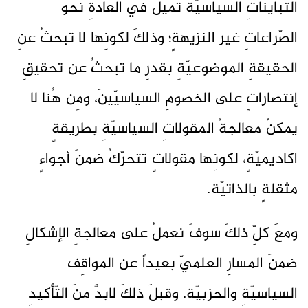
التبايناتِ السياسيّة تميلُ في العادةِ نحوَ
الصّراعاتِ غير النزيهةٍ؛ وذلكَ لكونِها لا تبحثُ عنِ
الحقيقةِ الموضوعيّةِ بقدرِ ما تبحثُ عن تحقيقِ
إنتصاراتٍ على الخصومِ السياسيّينَ، ومِن هُنا لا
يمكنُ معالجةُ المقولاتِ السياسيّةِ بطريقةٍ
اكاديميّةٍ، لكونِها مقولاتٍ تتحرّكُ ضمنَ أجواءٍ
مثقلةٍ بالذاتيّة.
ومعَ كلِّ ذلكَ سوفَ نعملُ على معالجةِ الإشكالِ
ضمنَ المسارِ العلميّ بعيداً عن المواقِف
السياسيّةِ والحزبيّة. وقبلَ ذلكَ لابدَّ منَ التّأكيدِ