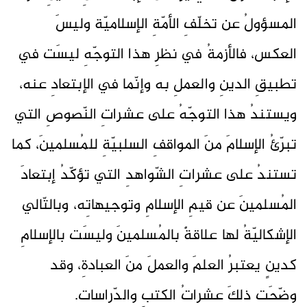
المسؤولُ عن تخلّفِ الأمّةِ الإسلاميّة وليسَ
العكس، فالأزمةُ في نظرِ هذا التوجّهِ ليسَت في
تطبيقِ الدينِ والعملِ به وإنّما في الإبتعادِ عنه،
ويستندُ هذا التوجّهُ على عشراتِ النّصوصِ التي
تبرّئُ الإسلامَ منَ المواقفِ السلبيّةِ للمُسلمينَ، كما
تستندُ على عشراتِ الشّواهدِ التي تؤكّدُ إبتعادَ
المُسلمينَ عن قيمِ الإسلامِ وتوجيهاتِه، وبالتّالي
الإشكاليّةُ لها علاقةٌ بالمُسلمينَ وليسَت بالإسلامِ
كدينٍ يعتبرُ العلمَ والعملَ منَ العبادةِ، وقد
وضّحَت ذلكَ عشراتُ الكتبِ والدّراسات.