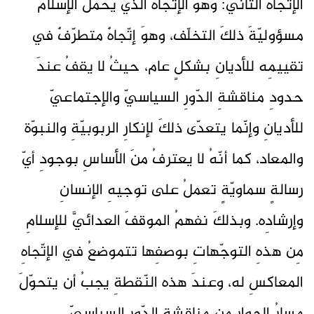
الإتّجاهُ الثّاني: وهَو الإتّجاهُ الذي يحمّلُ الإسلامَ
مسؤوليّةَ ذلكَ التخلّف، وهوَ إتّجاهٌ متطرّفٌ في
تقييمِه للأديانِ بشكلٍ عام، حيثُ لا يقفُ عندَ
حدودِ مناقشةِ الدّورِ السياسيّ والإجتماعيّ
للأديانِ وإنّما يتعدّى ذلكَ لإنكارِ الربوبيّةِ والنبوّة
والمعاد، كما أنّهُ لا يعترفُ منَ الأساسِ بوجودِ أيّ
رسالةٍ سماويّةٍ تعملُ على توجيهِ الإنسانِ
وإرشادِه. وبذلكَ نفهمُ الموقفَ العدائيَّ للإسلامِ
مِن هذهِ التوجّهاتِ بوصفِها تتموضعُ في الإتّجاهِ
المعاكسِ له، وعندَ هذه النّقطةِ يجبُ أن يتحوّلَ