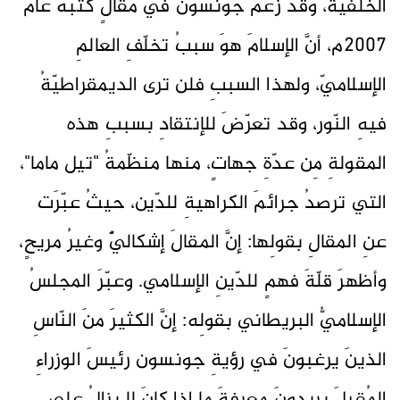
الخلفيّة، وقد زعمَ جونسون في مقالٍ كتبَه عام
2007م، أنَّ الإسلامَ هوَ سببُ تخلّفِ العالمِ
الإسلاميّ، ولهذا السببِ فلن ترى الديمقراطيّةُ
فيهِ النّور، وقد تعرّضَ للإنتقادِ بسببِ هذه
المقولةِ مِن عدّةِ جهاتٍ، منها منظّمةُ "تيل ماما"،
التي ترصدُ جرائمَ الكراهيةِ للدّين، حيثُ عبّرَت
عنِ المقالِ بقولِها: إنَّ المقالَ إشكاليٌّ وغيرُ مريحٍ،
وأظهرَ قلّةَ فهمٍ للدّينِ الإسلامي. وعبّرَ المجلسُ
الإسلاميُّ البريطاني بقولِه: إنَّ الكثيرَ منَ النّاسِ
الذينَ يرغبونَ في رؤيةِ جونسون رئيسَ الوزراءِ