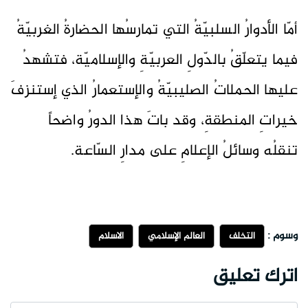
أمّا الأدوارُ السلبيّةُ التي تمارسُها الحضارةُ الغربيّةُ
فيما يتعلّقُ بالدّولِ العربيّةِ والإسلاميّة، فتشهدُ
عليها الحملاتُ الصليبيّةُ والإستعمارُ الذي إستنزفَ
خيراتِ المنطقةِ، وقد باتَ هذا الدورُ واضحاً
تنقلُه وسائلُ الإعلامِ على مدارِ السّاعة.
وسوم :
التخلف
العالم الإسلامي
الاسلام
اترك تعليق