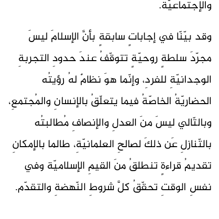
والإجتماعيّة.
وقد بيّنّا في إجاباتٍ سابقةٍ بأنَّ الإسلامَ ليسَ
مجرّدَ سلطةٍ روحيّةٍ تتوقّفُ عندَ حدودِ التجربةِ
الوجدانيّةِ للفردِ، وإنّما هوَ نظامٌ لهُ رؤيتُه
الحضاريّةُ الخاصّةُ فيما يتعلّقُ بالإنسانِ والمُجتمعِ،
وبالتّالي ليسَ منَ العدلِ والإنصافِ مُطالبتُه
بالتّنازلِ عَن ذلكَ لصالحِ العلمانيّةِ، طالما بالإمكانِ
تقديمُ قراءةٍ تنطلقُ منَ القيمِ الإسلاميّة وفي
نفسِ الوقتِ تحقّقُ كلَّ شروطِ النّهضةِ والتقدّم.