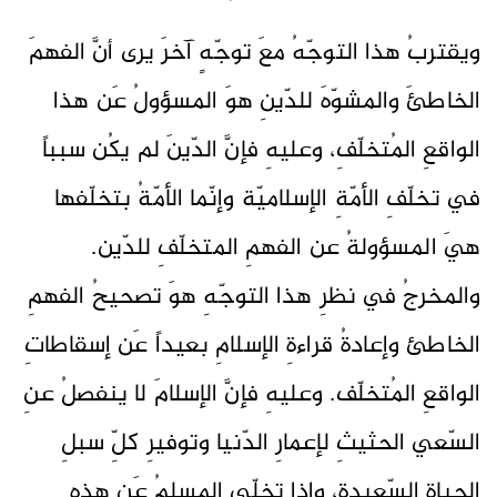
ويقتربُ هذا التوجّهُ معَ توجّهٍ آخرَ يرى أنَّ الفهمَ
الخاطئَ والمشوّهَ للدّينِ هوَ المسؤولُ عَن هذا
الواقعِ المُتخلّفِ، وعليهِ فإنَّ الدّينَ لم يكُن سبباً
في تخلّفِ الأمّةِ الإسلاميّة وإنّما الأمّةُ بتخلّفها
هيَ المسؤولةُ عن الفهمِ المتخلّفِ للدّين.
والمخرجُ في نظرِ هذا التوجّهِ هوَ تصحيحُ الفهمِ
الخاطئ وإعادةُ قراءةِ الإسلامِ بعيداً عَن إسقاطاتِ
الواقعِ المُتخلّف. وعليهِ فإنَّ الإسلامَ لا ينفصلُ عنِ
السّعي الحثيثِ لإعمارِ الدّنيا وتوفيرِ كلِّ سبلِ
الحياةِ السّعيدة، وإذا تخلّى المسلمُ عَن هذهِ