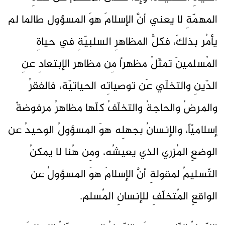
المهمّةِ لا يعني أنَّ الإسلامَ هوَ المسؤول طالما لم
يأمُر بذلكَ، فكلُّ المظاهرِ السلبيّةِ في حياةِ
المُسلمينَ تمثّلُ مظهراً مِن مظاهر الإبتعادِ عنِ
الدّينِ والتخلّي عَن توصياتِه الحياتيّة، فالفقرُ
والمرضُ والحاجةُ والتخلّفُ كلّها مظاهرُ مرفوضةٌ
إسلاميّاً، والإنسانُ بجهلِه هوَ المسؤولُ الوحيدُ عن
الوضعِ المُزري الذي يعيشُه، ومِن هُنا لا يمكنُ
التّسليمُ لمقولةِ أنَّ الإسلامَ هوَ المسؤولُ عن
الواقعِ المُتخلّفِ للإنسانِ المُسلم.