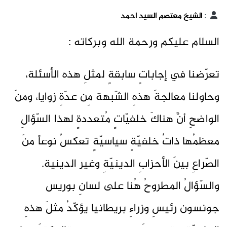
:
الشيخ معتصم السيد احمد
السلام عليكم ورحمة الله وبركاته :
تعرّضنا في إجاباتٍ سابقةٍ لمثلِ هذه الأسئلة،
وحاولنا معالجةَ هذهِ الشّبهة مِن عدّةِ زوايا، ومنَ
الواضحِ أنَّ هناكَ خلفيّاتٍ مُتعددةٍ لهذا السّؤالِ
معظمُها ذاتُ خلفيّةٍ سياسيّةٍ تعكسُ نوعاً منَ
الصّراعِ بينَ الأحزابِ الدينيّةِ وغير الدينية.
والسّؤالُ المطروحُ هُنا على لسانِ بوريس
جونسون رئيسِ وزراءِ بريطانيا يؤكّدُ مثلَ هذهِ