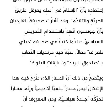
المُقبلَ يريدونَ معرفةَ ما إذا كانَ لا يزالُ على
إعتقادِه بأنَّ "الإسلامَ في أصلِه يعرقلُ طريقَ
الحريّةِ والتقدّم". وقد أشارَت صحيفةُ الغارديان
بأنَّ جونسون أتّهِمَ باستخدامِ التّحريضِ
السياسيّ، عندَما كتبَ في صحيفةِ "ديلي
تلغراف" مقالاً، شبّهَ فيهِ مرتدياتِ النّقابِ
بـ"صندوقِ البريد" و"سارقاتِ البنوك".
ويتّضحُ مِن ذلكَ أنَّ المسارَ الذي طُرحَ فيهِ هذا
الإشكالُ ليسَ مساراً علميّاً أكاديميّاً وإنّما مساراً
تحرّكُه أجندةٌ سياسيّة، ومنَ المعروفِ أنَّ