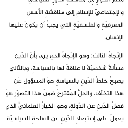
مسارُ الحوارِ مِن مناقشةِ الدّورِ السياسيّ
والإجتماعيّ للإسلامِ إلى مناقشةِ الأسسِ
المعرفيّةِ والفلسفيّةِ التي يجبُ أن يكونَ عليها
الإنسان.
الإتّجاهُ الثالث: وهوَ الإتّجاهُ الذي يرى بأنَّ الدّينَ
مسألةٌ شخصيّةٌ لا علاقةَ لها بالسياسةِ، وبالتّالي
يصبحُ خلطُ الدّينِ بالسياسةِ هوَ المسؤول عَن
هذا التخلّفِ، والحلُّ المُقترحُ ضمنَ هذا التصوّرِ هوَ
فصلُ الدّينِ عن الدّولةِ، وهو الخيارُ العلمانيُّ الذي
يعملُ على إستبعادِ الدّينِ عن الساحةِ السياسيّة