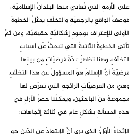
على الأزمةِ التي تُعاني منها البلدانُ الإسلاميّة،
فوصفُ الواقعِ بالرجعيّةِ والتخلّفِ يمثّلُ الخطوةَ
الأولى للإعترافِ بوجودِ إشكاليّةٍ حقيقيّة، ومِن ثمَّ
تأتي الخطوةُ الثّانيةُ التي تبحثُ عَن أسبابِ
التخلّفِ، وهنا تظهرُ عدّةُ فرضيّاتٍ مِن بينِها
فرضيّةُ أنَّ الإسلامَ هوَ المسؤولُ عن هذا التخلّفِ،
وهيَ منَ الفرضيّاتِ الرائجةِ التي تعرّضَ لها
مجموعةٌ منَ الباحثين، ويمكنُنا حصرُ الآراءِ في
هذهِ المسألةِ بشكلٍ عام في ثلاثة إتّجاهات:
الإتّجاهُ الأوّلُ: الذي يرى أنَّ الإبتعادَ عنِ الدّينِ هو