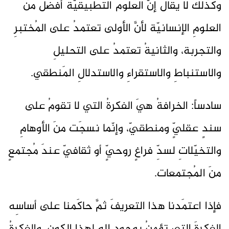
وكذلكَ لا يقالُ إنَّ العلومَ التطبيقيّةَ أفضلُ منَ
العلومِ الإنسانيّة لأنَّ الأولى تعتمدُ على المُختبرِ
والتجربة، والثانيةُ تعتمدُ على التحليلِ
والاستنباطِ والاستقراءِ والاستدلالِ المَنطقي.
سادساً: الخرافةُ هيَ الفكرةُ التي لا تقومُ على
سندٍ عقليٍّ ومنطقيّ، وإنّما نسجَت منَ الأوهامِ
والتخيّلاتِ لسدِّ فراغٍ روحيٍّ أو ثقافيّ عندَ مُجتمعٍ
منَ المُجتمعات.
فإذا اعتمَدنا هذا التعريفَ ثمَّ حاكَمنا على أساسِه