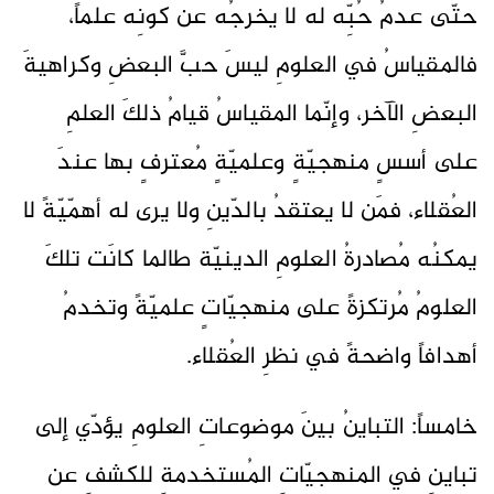
حتّى عدمُ حُبِّه له لا يخرجُه عن كونِه علماً،
فالمقياسُ في العلومِ ليسَ حبَّ البعضِ وكراهيةَ
البعضِ الآخر، وإنّما المقياسُ قيامُ ذلكَ العلمِ
على أسسٍ منهجيّةٍ وعلميّةٍ مُعترفٍ بها عندَ
العُقلاء، فمَن لا يعتقدُ بالدّينِ ولا يرى له أهمّيّةً لا
يمكنُه مُصادرةُ العلومِ الدينيّة طالما كانَت تلكَ
العلومُ مُرتكزةً على منهجيّاتٍ علميّةً وتخدمُ
أهدافاً واضحةً في نظرِ العُقلاء.
خامساً: التباينُ بينَ موضوعاتِ العلومِ يؤدّي إلى
تباينٍ في المنهجيّاتِ المُستخدمةِ للكشفِ عن