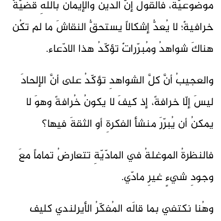
موضوعيّة، فالقولُ إنَّ الدينَ والإيمانَ باللهِ قضيّةٌ
خرافيةٌ؛ لا يُعدُّ إشكالاً يستحقُّ النقاشَ ما لم تكُن
هناكَ شواهدُ ومُبرّراتٌ تؤكّدُ هذا الادّعاء.
والعجيبُ أنَّ كلَّ الشواهدِ تؤكّدُ على أنَّ الإلحادَ
ليسَ إلّا خرافةً، إذ كيفَ لا يكونُ خُرافةً وهوَ لا
يمكنُ أن يُبرّرَ منشأ الفكرةِ أو الثقةَ فيها؟
فالنظرةُ الموغلةُ في المادّيّةِ تتعارضُ تماماً معَ
وجودِ شيءٍ غيرِ مادّي.
وهُنا نكتفي بما قالَه المُفكّرُ الأيرلندي كليف