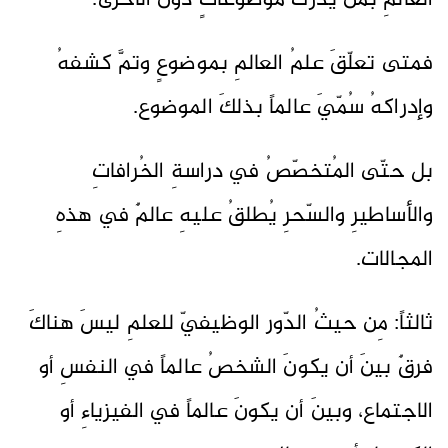
العالمِ بمَن يدركُ موضوعاتٍ دونَ الأخرى.
فمتى تعلّقَ علمُ العالمِ بموضوعٍ وتمَّ كشفهُ
وإدراكهُ سُمّيَ عالماً بذلكَ الموضوع.
بل حتّى المُتخصّصُ في دراسةِ الخُرافاتِ
والأساطيرِ والسّحرِ يُطلقُ عليهِ عالمٌ في هذهِ
المجالات.
ثالثاً: مِن حيثُ الدّور الوظيفيّ للعلمِ ليسَ هناكَ
فرقٌ بينَ أن يكونَ الشخصُ عالماً في النفسِ أو
الاجتماع، وبينَ أن يكونَ عالماً في الفيزياءِ أو