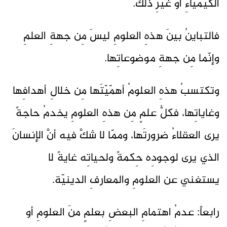
الكيمياءِ أو غيرِ ذلك.
فالتباينُ بينَ هذهِ العلومِ ليسَ مِن جهةِ العلمِ
وإنّما مِن جهةِ موضوعاتِها.
وتكتسبُ هذهِ العلومُ أهمّيّتَها مِن خلالِ أهدافِها
وغاياتِها، فكلُّ علمٍ مِن هذهِ العلومِ يخدمُ حاجةً
يرى العقلاءُ ضرورتَها، وممّا لا شكَّ فيه أنَّ الإنسانَ
الذي يرى لوجودِه حِكمةً ولحياتِه غايةً لا
يستغني عن العلومِ والمعارفِ الدينيّة.
رابعاً: عدمُ اهتمامِ البعضِ بعلمٍ منَ العلومِ أو