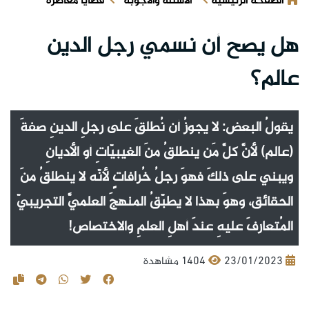
الصفحة الرئيسية
الأسئلة والأجوبة
قضايا معاصرة
هل يصح أن نسمي رجل الدين
عالم؟
يقولُ البعض: لا يجوزُ أن نُطلقَ على رجلِ الدينِ صفةَ
(عالم) لأنَّ كلَّ مَن ينطلقُ منَ الغيبيّاتِ أو الأديانِ
ويبني على ذلكَ فهوَ رجلُ خُرافاتٍ لأنّه لا ينطلقُ منَ
الحقائق، وهوَ بهذا لا يطبّقُ المنهجَ العلميَّ التجريبيّ
المُتعارفَ عليهِ عندَ أهلِ العلمِ والاختصاص!
23/01/2023
1404 مشاهدة