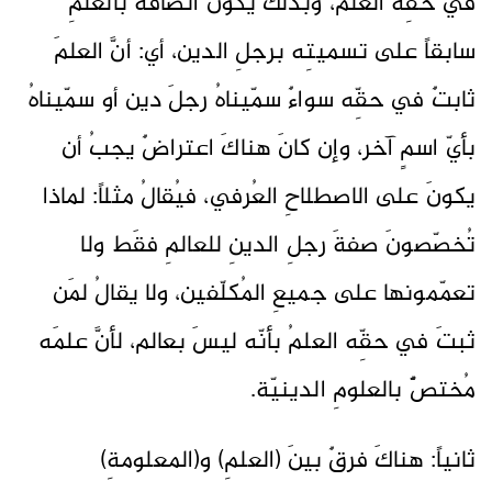
في حقِّه العلم، وبذلكَ يكونُ اتّصافهُ بالعلمِ
سابقاً على تسميتِه برجلِ الدين، أي: أنَّ العلمَ
ثابتٌ في حقِّه سواءٌ سمّيناهُ رجلَ دين أو سمّيناهُ
بأيّ اسمٍ آخر، وإن كانَ هناكَ اعتراضٌ يجبُ أن
يكونَ على الاصطلاحِ العُرفي، فيُقالُ مثلاً: لماذا
تُخصّصونَ صفةَ رجلِ الدينِ للعالمِ فقَط ولا
تعمّمونها على جميعِ المُكلّفين، ولا يقالُ لمَن
ثبتَ في حقِّه العلمُ بأنّه ليسَ بعالم، لأنَّ علمَه
مُختصٌّ بالعلومِ الدينيّة.
ثانياً: هناكَ فرقٌ بينَ (العلمِ) و(المعلومةِ)