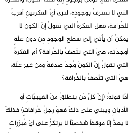
الفكرةَ التي تؤمنُ بوجودِ إلهٍ لهذا الكون، والفكرةُ
التي لا تعترفُ بوجودِه، لنرى أيَّ الفكرتينِ أقربُ
للخُرافة، فهل الفكرةُ التي تقولُ إنَّ الكونَ لا
يمكنُ أن يأتي إلى سطحِ الوجودِ مِن دونِ علّةٍ
أوجدَته، هيَ التي تتّصفُ بالخُرافة؟ أم الفكرةُ
التي تقولُ إنَّ الكونَ وُجدَ صدفةً ومِن غيرِ علّة،
هيَ التي تتّصفُ بالخُرافة؟
أمّا قولهُ: (إنَّ كلَّ مَن ينطلقُ منَ الغيبيّاتِ أو
الأديانِ ويبني على ذلكَ فهوَ رجلُ خُرافاتٍ) فذلكَ
لا يعدُّ إلّا موقفاً شخصيّاً لا يرتكزُ على أيّ مُبرّراتٍ