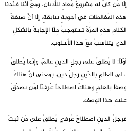
إلّا مَن كانَ له مشروعٌ مُعادٍ للأديان، ومعَ أنّنا فنّدنا
هذهِ المُغالطاتِ في أجوبةٍ سابقةٍ، إلّا أنَّ صيغةَ
الكلامِ هذهِ المرّةَ تستوجبُ مِنّا الإجابةَ بالشكلِ
الذي يتناسبُ معَ هذا الأسلوب.
أوّلاً: لا يُطلقُ على رجلِ الدينِ عالمٌ، وإنّما يُطلقُ
على العالمِ بالدّينِ رجلُ دين، بمعنى أنَّ هناكَ
وصفاً بالعلمِ وهناكَ اصطلاحاً عُرفيّاً لمَن يصدُقُ
عليهِ هذا الوصف.
فرجلُ الدينِ اصطلاحٌ عُرفي يُطلقُ على مَن ثبتَ