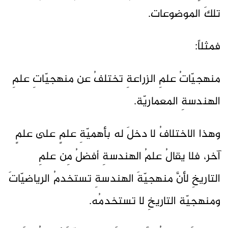
تلكَ الموضوعات.
فمثلاً:
منهجيّاتُ علمِ الزراعةِ تختلفُ عن منهجيّاتِ علمِ
الهندسةِ المعماريّة.
وهذا الاختلافُ لا دخلَ له بأهميّةِ علمٍ على علمٍ
آخر، فلا يقالُ علمُ الهندسةِ أفضلُ مِن علمِ
التاريخِ لأنَّ منهجيّةَ الهندسةِ تستخدمُ الرياضيّاتَ
ومنهجيّة التاريخِ لا تستخدمُه.