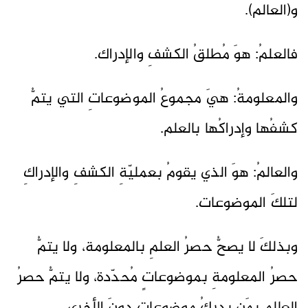
و(العالم).
فالعلمُ: هوَ مُطلقُ الكشفِ والإدراك.
والمعلومةُ: هيَ مجموعُ الموضوعاتِ التي يتمُّ
كشفُها وإدراكُها بالعلم.
والعالمُ: هوَ الذي يقومُ بعمليّةِ الكشفِ والإدراكِ
لتلكَ الموضوعات.
وبذلكَ لا يصحُّ حصرُ العلمِ بالمعلومة، ولا يتمُّ
حصرُ المعلومةِ بموضوعاتٍ مُحدّدة، ولا يتمُّ حصرُ