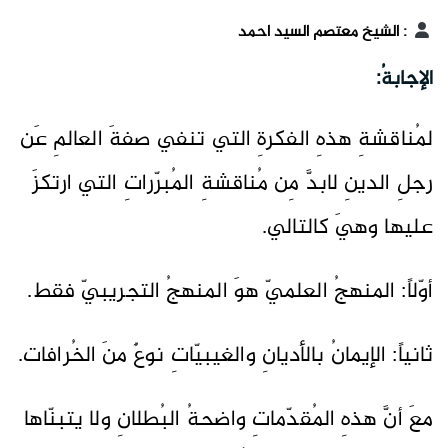
:
الشيخ معتصم السيد احمد
الإجابةُ:
لمُناقشةِ هذهِ الفكرةِ التي تنفي صفةَ العالمِ عَن
رجلِ الدينِ لابدَّ مِن مُناقشةِ المُبرّراتِ التي ارتكزَ
عليها وهيَ كالتالي.
أوّلاً: المنهجُ العلميّ هوَ المنهجُ التجريبيّ فقط.
ثانياً: الإيمانُ بالأديانِ والغيبيّاتِ نوعٌ منَ الخُرافات.
معَ أنَّ هذهِ المُقدّماتِ واضحةُ البُطلانِ ولا يتبنّاها