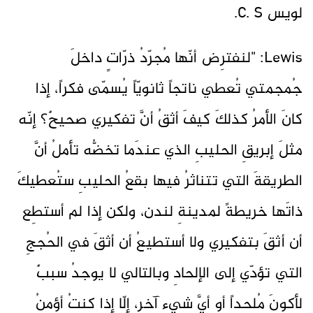
لويس C. S.
Lewis: "لنفترِض أنّها مُجرّدُ ذرّاتٍ داخلَ
جُمجمتي تُعطي ناتجاً ثانويّاً يُسمّى فكراً، إذا
كانَ الأمرُ كذلكَ كيفَ أثقُ أنَّ تفكيري صحيحٌ؟ إنّه
مثلَ إبريقِ الحليبِ الذي عندَما تخضُّه تأملُ أنَّ
الطريقةَ التي تتناثرُ فيها بقعُ الحليبِ ستُعطيكَ
ذاتَها خريطةً لمدينةِ لندن، ولكن إذا لم أستطِع
أن أثقَ بتفكيري ولا أستطيعُ أن أثقَ في الحُججِ
التي تؤدّي إلى الإلحادِ وبالتالي لا يوجدُ سببٌ
لأكونَ مُلحداً أو أيَّ شيءٍ آخر، إلّا إذا كنتُ أؤمنُ