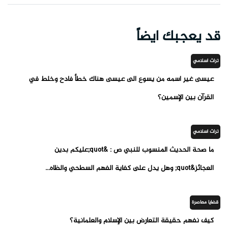
قد يعجبك ايضاً
تراث اسلامي
عيسى غير اسمه من يسوع الى عيسى هناك خطأ فادح وخلط في
القرآن بين الإسمين؟
تراث اسلامي
ما صحة الحديث المنسوب للنبي ص : &quot;عليكم بدين
العجائز&quot; وهل يدل على كفاية الفهم السطحي والظاه...
قضايا معاصرة
كيف نفهم حقيقة التعارض بين الإسلام والعلمانية؟