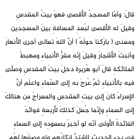
قالَ: وأمّا المسجدُ الأقصى فهوَ بيتُ المقدسِ
وقيلَ له الأقصى لبُعدِ المسافةِ بينَ المسجدين
ومعنى ( بارَكنا حولَهُ ) أنَّ اللهَ تعالى أجرى الأنهارَ
وأنبتَ الأشجارَ وقيلَ إنّه مقرُّ الأنبياءِ ومهبطُ
الملائكةِ قالَ أبو هُريرة دخلَ بيتَ المقدسِ وصلّى
فيه بالأنبياءِ ثمَّ عُرجَ به إلى السّماءِ واعلَم أنَّ
الإسراءَ كانَ إلى بيتِ المقدسِ والمعراجَ مِن هنالكَ
إلى السماءِ وإنّما جُعلَ كذلكَ لأربعةِ فوائدَ
الفائدةُ الأولى أنّه لو أخبرَ بصعودِه إلى السماءِ
في بدءِ الحديثِ لاشتدَّ إنكارُهم ولو وصفَها لهُم