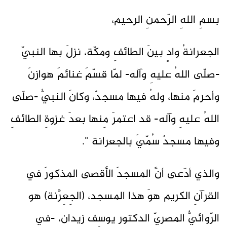
بسمِ اللهِ الرّحمنِ الرحيم،
الجعرانةُ وادٍ بينَ الطائفِ ومكّة، نزلَ بها النبيّ
-صلّى اللهُ عليهِ وآله- لمّا قسّمَ غنائمَ هوازنَ
وأحرمَ منها، ولهُ فيها مسجدٌ، وكانَ النبيُّ -صلّى
اللهُ عليهِ وآله- قد اعتمرَ مِنها بعدَ غزوةِ الطائفِ
وفيها مسجدٌ سُمّيَ بالجعرانة ".
والذي أدّعى أنَّ المسجدَ الأقصى المذكورَ في
القرآنِ الكريم هوَ هذا المسجد، (الجِعِرَّنة) هو
الرّوائيُّ المصريّ الدكتور يوسِف زيدان، -في