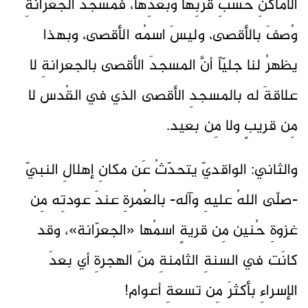
الأماكنِ حسبِ قُربِها وبعدِها، فمسجدُ الجعرانةِ
وُصفَ بالأقصى، وليسَ اسمُه الأقصى، وبهذا
يظهرُ لنا جليّاً أنَّ المسجدَ الأقصى بالجعرانةِ لا
علاقةَ له بالمسجدِ الأقصى الذي في القُدس لا
مِن قريبٍ ولا مِن بعيد.
والثاني: الواقديّ يتحدّثُ عَن مكانِ إهلالِ النبيّ
-صلّى اللهُ عليهِ وآله- بالعُمرةِ عندَ عودتِه مِن
غزوةِ حُنين مِن قريةٍ اسمُها «الجعرّانة»، وقد
كانَت في السنةِ الثامنةِ منَ الهجرةِ أي بعدَ
الإسراءِ بأكثرَ مِن تسعةِ أعوام!