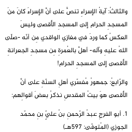
والثالثُ: آيةُ الإسراءِ تنصُّ على أنَّ الإسراءَ كانَ منَ
المسجدِ الحرام إلى المسجدِ الأقصى وليسَ
العكسُ كما وردَ في مغازي الواقدي مِن أنّه -صلّى
اللهُ عليهِ وآله- أهلَّ بالعُمرةِ مِن مسجدِ الجعرانةِ
الأقصى إلى المسجدِ الحرام!
والرّابعُ: جمهورُ مُفسّري أهلِ السنّةِ على أنَّ
الأقصى هوَ بيتُ المقدسِ نذكرُ بعضَ أقوالِهم:
1. أبو الفرجِ عبدُ الرّحمنِ بنُ عليٍّ بنِ محمّد
الجوزي (المُتوفّى: 597هـ)