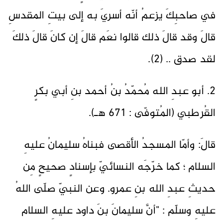
في صاحبِكَ يزعمُ أنّه أسريَ به إلى بيتِ المقدسِ
قالَ وقد قالَ ذلك قالوا نعَم قالَ إن كانَ قالَ ذلكَ
لقد صدق .. (2).
2. أبو عبدِ الله مُحمّدُ بنُ أحمد بنِ أبي بكرٍ
القُرطبي (المُتوفّى : 671 هـ).
قالَ: وأمّا المسجدُ الأقصى فبناهُ سليمانُ عليهِ
السلام ؛ كما خرّجَه النسائيّ بإسنادٍ صحيحٍ مِن
حديثِ عبدِ الله بنِ عمرو. وعن النبيّ صلّى اللهُ
عليهِ وسلّم : "أنَّ سليمانَ بنَ داود عليهِ السلام