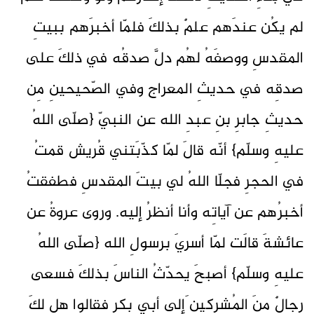
لم يكُن عندَهم علمٌ بذلكَ فلمّا أخبرَهم ببيتِ
المقدسِ ووصفَهُ لهُم دلَّ صدقُه في ذلكَ على
صدقِه في حديثِ المعراج وفي الصّحيحينِ مِن
حديثِ جابرِ بنِ عبدِ الله عن النبيّ {صلّى اللهُ
عليهِ وسلّم} أنّه قالَ لمّا كذّبَتني قُريش قمتُ
في الحجرِ فجلّا اللهُ لي بيتَ المقدسِ فطفقتُ
أخبرُهم عن آياتِه وأنا أنظرُ إليه. وروى عروةُ عن
عائشةَ قالَت لمّا أسريَ برسولِ الله {صلّى اللهُ
عليهِ وسلّم} أصبحَ يحدّثُ الناسَ بذلكَ فسعى
رجالٌ منَ المُشركين َإلى أبي بكرٍ فقالوا هل لكَ