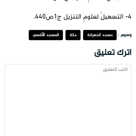
4- التسهيلُ لعلومِ التنزيل ج1ص440.
وسوم :
مسجد الجعرانة
مكة
المسجد الأقصى
اترك تعليق