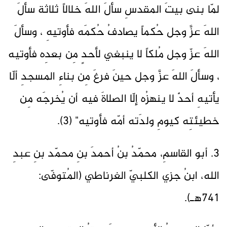
لمّا بنى بيتَ المقدسِ سألَ اللهَ خلالاً ثلاثة سألَ
اللهَ عزَّ وجل حُكماً يصادفُ حُكمَه فأوتيهِ ، وسألَ
اللهَ عزّ وجل مُلكاً لا ينبغي لأحدٍ مِن بعدِه فأوتيه
، وسألَ اللهَ عزَّ وجل حينَ فرغَ مِن بناءِ المسجدِ ألّا
يأتيهِ أحدٌ لا ينهزُه إلّا الصلاةَ فيه أن يُخرجَه مِن
خطيئتِه كيومِ ولدَته أمّه فأوتيه" (3).
3. أبو القاسمِ، محمّدُ بنُ أحمدَ بنِ محمّد بنِ عبدِ
الله، ابنُ جزي الكلبيّ الغرناطي (المُتوفّى:
741هـ).