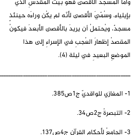
وأمّا المسجدُ الأقصى فهوَ بيتُ المقدسِ الذي
بإيلياء، وسُمّيَ الأقصى لأنّه لم يكُن وراءَه حينئذٍ
مسجدٌ، ويُحتملُ أن يريدَ بالأقصى الأبعدَ فيكونُ
المقصدُ إظهارَ العُجبِ في الإسراءِ إلى هذا
الموضعِ البعيدِ في ليلة (4).
ــــــــــــــــــــــــــــــــــــــــــــــــــــــ
1- المغازي للواقديّ ج1ص385.
2- التبصرةُ ج2ص34.
3- الجامعُ لأحكامِ القرآن ج4ص137.