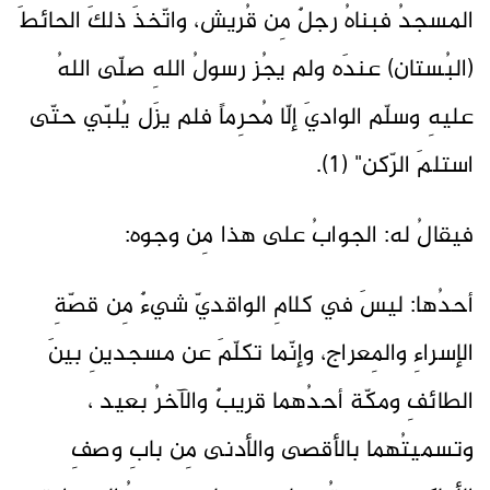
المسجدُ فبناهُ رجلٌ مِن قُريش، واتّخذَ ذلكَ الحائطَ
(البُستان) عندَه ولم يجُز رسولُ اللهِ صلّى اللهُ
عليهِ وسلّم الواديَ إلّا مُحرِماً فلم يزَل يُلبّي حتّى
استلمَ الرّكن" (1).
فيقالُ له: الجوابُ على هذا مِن وجوه:
أحدُها: ليسَ في كلامِ الواقديّ شيءٌ مِن قصّةِ
الإسراءِ والمِعراج، وإنّما تكلّمَ عن مسجدينِ بينَ
الطائفِ ومكّة أحدُهما قريبٌ والآخرُ بعيد ،
وتسميتُهما بالأقصى والأدنى مِن بابِ وصفِ