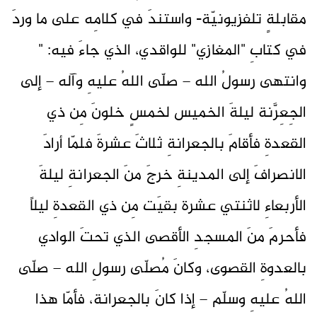
مقابلةٍ تلفزيونيّة- واستندَ في كلامِه على ما وردَ
في كتابِ "المغازي" للواقدي، الذي جاءَ فيه: "
وانتهى رسولُ الله – صلّى اللهُ عليهِ وآله – إلى
الجِعِرَّنة ليلةَ الخميس لخمسٍ خلونَ مِن ذي
القعدةِ فأقامَ بالجعرانةِ ثلاثَ عشرةَ فلمّا أرادَ
الانصرافَ إلى المدينةِ خرجَ منَ الجعرانةِ ليلةَ
الأربعاءِ لاثنتي عشرة بقيَت مِن ذي القعدةِ ليلاً
فأحرمَ منَ المسجدِ الأقصى الذي تحتَ الوادي
بالعدوةِ القصوى، وكانَ مُصلّى رسولِ الله – صلّى
اللهُ عليهِ وسلّم – إذا كانَ بالجعرانة، فأمّا هذا