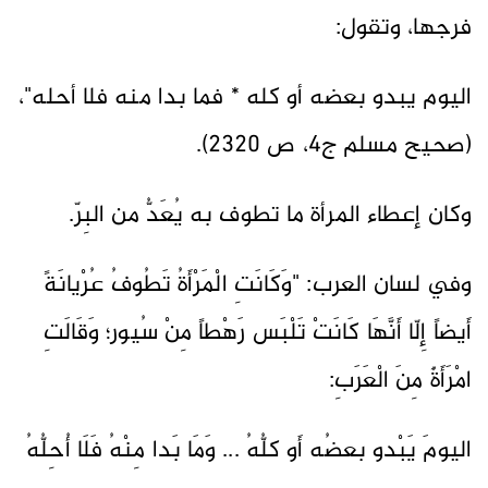
فرجها، وتقول:
اليوم يبدو بعضه أو كله * فما بدا منه فلا أحله"،
(صحيح مسلم ج4، ص 2320).
وكان إعطاء المرأة ما تطوف به يُعَدُّ من البِرّ.
وفي لسان العرب: "وَكَانَتِ الْمَرْأَةُ تَطُوفُ عُرْيانَةً
أَيضاً إِلّا أَنَّهَا كَانَتْ تَلْبَس رَهْطاً مِنْ سُيور؛ وَقَالَتِ
امْرَأَةٌ مِنَ الْعَرَبِ:
اليومَ يَبْدو بعضُه أَو كلُّهُ ... وَمَا بَدا مِنْهُ فَلَا أُحِلُّهُ