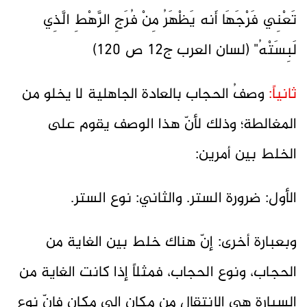
تَعْنِي فَرْجَهَا أَنه يَظْهَرُ مِنْ فُرَجِ الرَّهْطِ الَّذِي
لَبِسَتْهُ" (لسان العرب ج12 ص 120)
ثانياً:
وصفُ الحجاب بالعادة الجاهلية لا يخلو من
المغالطة؛ وذلك لأنّ هذا الوصف يقوم على
الخلط بين أمرين:
الأول: ضرورة الستر. والثاني: نوع الستر.
وبعبارة أخرى: إنّ هناك خلط بين الغاية من
الحجاب، ونوع الحجاب، فمثلاً إذا كانت الغاية من
السيارة هي الانتقال من مكان إلى مكان فإنّ نوع