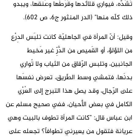
تَشُدُّه، فيواري قلائدها وقُرُطَها وعُنقها، ويبدو
ذلك كلّه منها" (الدر المنثور ج6، ص 602).
وقيل:
أنّ المرأة في الجاهليّة كانت تلبَس الدِرْع
من اللؤلؤ، أو القَميص من الدُّرِّ غير مَخيط
الجانبين، وتلبس الرّقاق من الثياب ولا تُواري
بدنَها، فتمشي وسط الطّريق، تعرض نفسَها
على الرّجال، وقد يصل هذا التبرج إلى العُرْي
الكامل في بعض الأحيان، ففي صحيح مسلم عن
ابن عباس قال: "كانت المرأة تطوف بالبيت وهي
عريانة فتقول من يعيرني تطوافاً؟ تجعله على