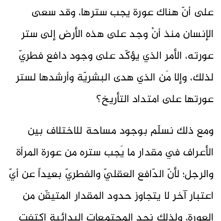
على أنّ هناك عورة يجب سترها، وقد سعى
الإنسان منذ أنْ وجد على هذه الأرض إلى ستر
عورته، الأمر الذي يؤكّد على وجود دافع فطريّ
لذلك، وإلا مَن الذي هدى البشريّة وأرشدها لستر
عورتها على امتداد التأريخ؟
ومع ذلك نسلّم بوجود مساحة للاختلاف بين
الأعراف في مقدار ما يَجب ستره من عورة المرأة
والرجل؛ لأنّ الدّافع العقليّ والفطريّ بعيداً عن أيّ
اعتبار آخر لا يتجاوز حدود المقدار المتيقّن من
العورة، ولذلك نجد المجتمعات البدائية اكتفت