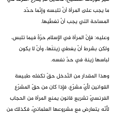
ما يجب على المرأة أنْ تلبسه وإنّما حدّد
المساحة التي يجب أنْ تغطّيها.
وعليه: فإنّ المرأة في الإسلام حرّةٌ فيما تلبس،
ولكن بشرط أنْ يغطي زينتَها، وأنْ لا يكون
لباسها زينة في حدّ نفسه.
وهذا المقدار من التّدخل حقّ تكفله طبيعة
القوانين لأيّ مشرّع، فإذا كان من حقّ المشرّع
الفرنسيّ تشريع قانون يمنع المرأة من الحجاب
لأنّه يتعارض مع مشروعها العلمانيّ، فكذلك من