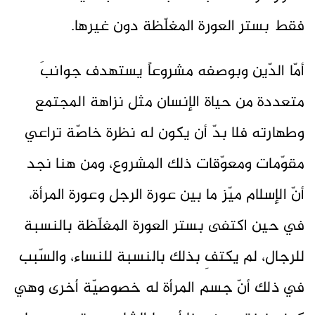
فقط بستر العورة المغلّظة دون غيرها.
أمّا الدّين وبوصفه مشروعاً يستهدف جوانبَ
متعددة من حياة الإنسان مثل نزاهة المجتمع
وطهارته فلا بدّ أن يكون له نظرة خاصّة تراعي
مقوّمات ومعوّقات ذلك المشروع، ومن هنا نجد
أنّ الإسلام ميّز ما بين عورة الرجل وعورة المرأة،
في حين اكتفى بستر العورة المغلّظة بالنسبة
للرجال، لم يكتفِ بذلك بالنسبة للنساء، والسّبب
في ذلك أنّ جسم المرأة له خصوصيّة أخرى وهي