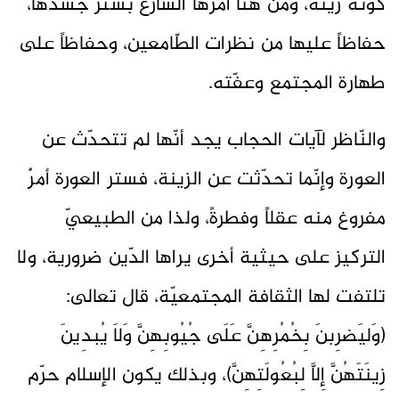
كونه زينة، ومن هنا أمرها الشارع بستر جسدها،
حفاظاً عليها من نظرات الطّامعين، وحفاظاً على
طهارة المجتمع وعفّته.
والنّاظر لآيات الحجاب يجد أنّها لم تتحدّث عن
العورة وإنّما تحدّثت عن الزينة، فستر العورة أمرٌ
مفروغ منه عقلاً وفطرةً، ولذا من الطبيعيّ
التركيز على حيثية أخرى يراها الدّين ضرورية، ولا
تلتفت لها الثقافة المجتمعيّة، قال تعالى:
(وَليَضرِبنَ بِخُمُرِهِنَّ عَلَى جُيُوبِهِنَّ وَلاَ يُبدِينَ
زِينَتَهُنَّ إِلاَّ لِبُعُولَتِهِنَّ)، وبذلك يكون الإسلام حرّم