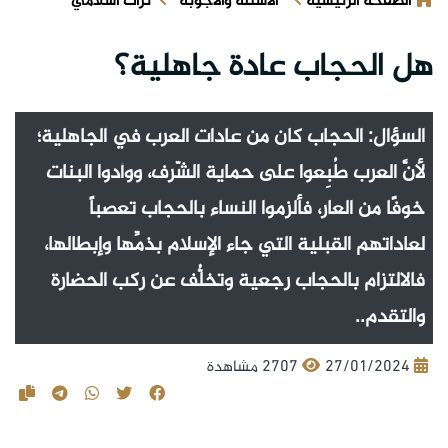
الصفحة الرئيسية
الأسئلة والأجوبة
تراث اسلامي
هل الحجاب عادة جاهلية؟
السؤال: الحجاب كان من عادات العرب في الجاهلية؛
لأنَّ العرب طُبِعوا على حماية الشّرف، ووأدوا البنات
خوفًا من العار، فألزموا النساء بالحجاب تعصباً
لعاداتهم القبلية التي جاء الإسلام بذمِّها وإبطالها،
فالالتزام بالحجاب رجعية وتخلُّف عن ركب الحضارة
والتقدم..
27/01/2024
2707 مشاهدة