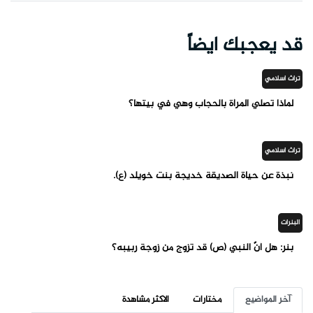
قد يعجبك ايضاً
تراث اسلامي
لماذا تصلي المرأة بالحجاب وهي في بيتها؟
تراث اسلامي
نبذة عن حياة الصديقة خديجة بنت خويلد (ع).
البنرات
بنر: هل أنّ النبي (ص) قد تزوج من زوجة ربيبه؟
آخر المواضيع
مختارات
الاكثر مشاهدة