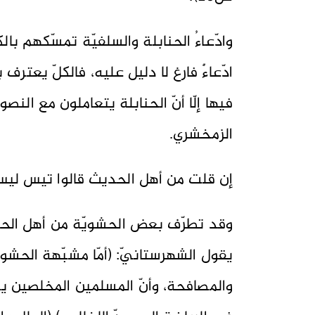
وادّعاءُ الحنابلة والسلفيّة تمسّكهم با
ادّعاءٌ فارغ لا دليل عليه، فالكلّ يعترف 
فيها إلّا أنّ الحنابلة يتعاملون مع الن
الزمخشري.
إن قلت من أهل الحديث قالوا تيس لي
وقد تطرّف بعض الحشويّة من أهل الحدي
يقول الشهرستانيّ: (أمّا مشبّهة الحشوي
والمصافحة، وأنّ المسلمين المخلصين يعا