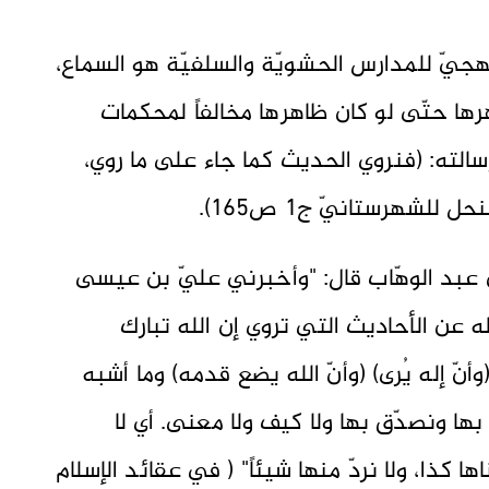
منهجيّ للمدارس الحشويّة والسلفيّة هو السماع،
ها حتّى لو كان ظاهرها مخالفاً لمحكمات
سالته: (فنروي الحديث كما جاء على ما روي،
 للشهرستانيّ ج1 ص165).
 عبد الوهّاب قال: "وأخبرني عليّ بن عيسى
لله عن الأحاديث التي تروي إن الله تبارك
أنّ إله يُرى) (وأنّ الله يضع قدمه) وما أشبه
بها ونصدّق بها ولا كيف ولا معنى. أي لا
ها كذا، ولا نردّ منها شيئاً" ( في عقائد الإسلام