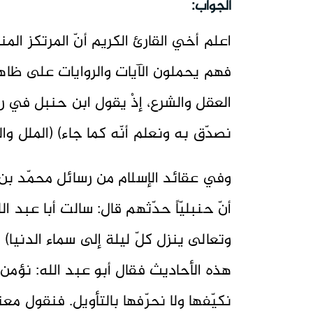
الجواب:
اعلم أخي القارئ الكريم أنّ المرتكز ال
فهم يحملون الآيات والروايات على ظاهر
العقل والشرع، إذْ يقول ابن حنبل في ر
نصدّق به ونعلم أنّه كما جاء) (الملل والنحل
وفي عقائد الإسلام من رسائل محمّد بن
أنّ حنبليّاً حدّثهم قال: سالت أبا عبد ا
وتعالى ينزل كلّ ليلة إلى سماء الدنيا) (و
هذه الأحاديث فقال أبو عبد الله: نؤمن 
نكيّفها ولا نحرّفها بالتأويل. فنقول معنا