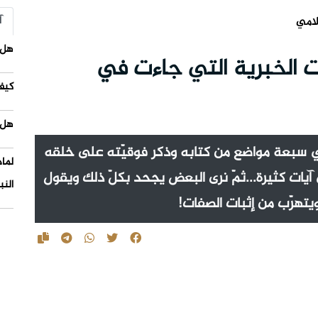
آ
لامي
هل 
 الخبرية التي جاءت في
كيف
هل 
في سبعة مواضع من كتابه وذكر فوقيّته على خلقه
لما
يات كثيرة...ثمّ نرى البعض يجحد بكلّ ذلك ويقول
النب
يتهرّب من إثبات الصفات!