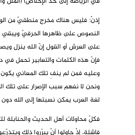
في الرياضة إلى حدّ الإخلاص) (الملل والنحل
إذنْ: فليس هناك مخرج منطقيّ من الو
النصوص على ظاهرها الحرفيّ ويبقي الكل
على العرش أو القول إنّ الله ينزل ويص
فإنّ هذه الكلمات والتعابير تحمل في دلا
وعليه فمن لم ينفِ تلك المعاني يكون 
ونحن لا نفهم سبب الإصرار على تلك الم
لغة العرب يمكن نسبتها إلى الله دون 
فكلّ محاولات أهل الحديث والحنابلة لل
فاشلة، إذْ حاولوا أنْ يبرّروا ذلك ويتذرّ