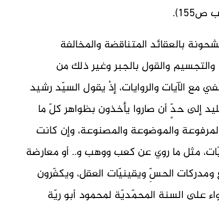
155).
شحونة بالعقائد المتناقضة والمخالفة
والتجسيم والقول بالجبر وغير ذلك من
 مع الآيات والروايات، إذْ يقول السيّد رشيد
يد إلى حدٍّ أن صاروا يأخذون بظواهر كلّ ما
ة والمرفوعة والموضوعة والمصنوعة، وإن كانت
يليّات، مثل ما روي عن كعب ووهب و.. أو معارضة
ومدركات الحسِّ ويقينيّات العقل، ويكفّرون
اء على السنة المحمّديّة لمحمود أبو ريّة