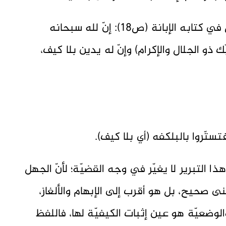
وقد اعتمد الأشعريّ هذا التبرير، فيقول في كتابه الإبانة (ص18): إنّ لله سبحانه
 ذو الجلال والإكرام) وإنّ له يدين بلا كيف،
ستّروا بالبلكفه (أي بلا كيف).
 التبرير لا يغيّر في وجه القضيّة؛ لأنّ الجهل
عنى صحيح، بل هو أقرب إلى الإبهام والألغاز،
الوضعيّة هو عين إثبات الكيفيّة لها، فاللفظ