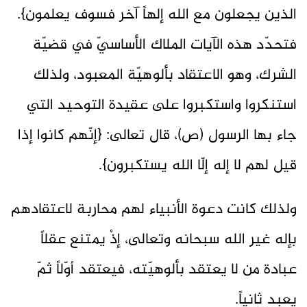
الذين يجعلون مع الله إلهاً آخر فسوف يعلمون}.
فتحدّد هذه الآيات الملاك الأساسيّ في قضيّة
الشرك، وهو الاعتقاد بألوهيّة المعبود، ولذلك
استنكروا واستكبروا على عقيدة التوحيد التي
جاء بها الرسول (ص)، قال تعالى: {إنّهم كانوا إذا
قيل لهم لا إله إلّا الله يستكبرون}.
ولذلك كانت دعوة الأنبياء لهم محاربة لاعتقادهم
بإله غير الله سبحانه وتعالى، إذْ يمتنع عقلاً
عبادة من لا يعتقد بألوهيّته، فيعتقد أوّلاً ثمّ
يعبد ثانياً.