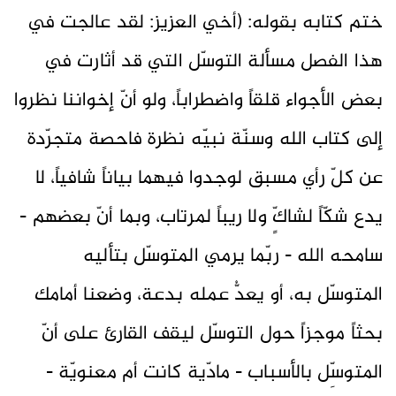
ختم كتابه بقوله: (أخي العزيز: لقد عالجت في
هذا الفصل مسألة التوسّل التي قد أثارت في
بعض الأجواء قلقاً واضطراباً، ولو أنّ إخواننا نظروا
إلى كتاب الله وسنّة نبيّه نظرة فاحصة متجرّدة
عن كلّ رأي مسبق لوجدوا فيهما بياناً شافياً، لا
يدع شكّاً لشاكٍّ ولا ريباً لمرتاب، وبما أنّ بعضهم -
سامحه الله - ربّما يرمي المتوسّل بتأليه
المتوسّل به، أو يعدُّ عمله بدعة، وضعنا أمامك
بحثاً موجزاً حول التوسّل ليقف القارئ على أنّ
المتوسِّل بالأسباب - مادّية كانت أم معنويّة -