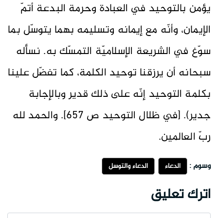
يؤمن بالتوحيد في العبادة وحرمة البدعة أتمّ
الإيمان، وأنّه مع إيمانه وتسليمه بهما يتوسّل بما
سوّغ في الشريعة الإسلاميّة التمسّك به. نسأله
سبحانه أن يرزقنا توحيد الكلمة، كما تفضّل علينا
بكلمة التوحيد إنّه على ذلك قدير وبالإجابة
جدير). [في ظلال التوحيد ص 657]. والحمد لله
ربّ العالمين.
وسوم :
الدعاء
الدعاء والتوسل
اترك تعليق