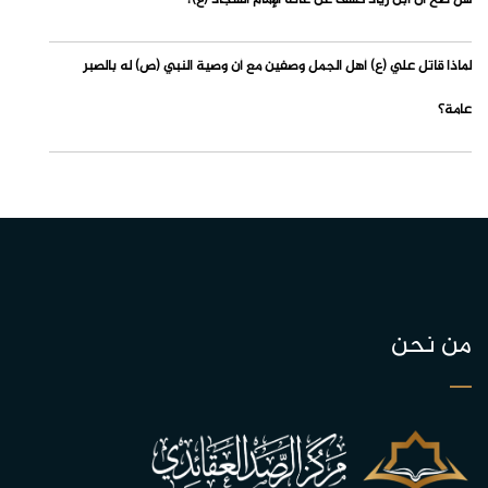
هل صح أن ابن زياد كشف عن عانة الإمام السجاد (ع)؟
لماذا قاتل علي (ع) أهل الجمل وصفين مع أن وصية النبي (ص) له بالصبر
عامة؟
من نحن