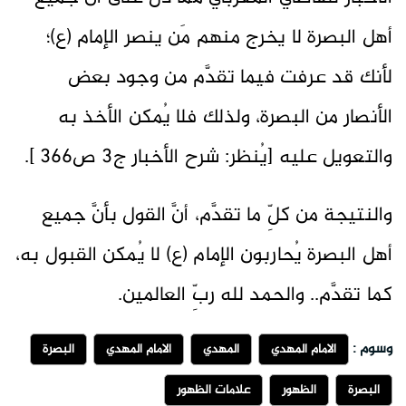
أهل البصرة لا يخرج منهم مَن ينصر الإمام (ع)؛
لأنك قد عرفت فيما تقدَّم من وجود بعض
الأنصار من البصرة، ولذلك فلا يُمكن الأخذ به
والتعويل عليه [يُنظر: شرح الأخبار ج3 ص366 ].
والنتيجة من كلِّ ما تقدَّم، أنَّ القول بأنَّ جميع
أهل البصرة يُحاربون الإمام (ع) لا يُمكن القبول به،
كما تقدَّم.. والحمد لله ربِّ العالمين.
وسوم :
الامام المهدي
المهدي
الامام المهدي
البصرة
البصرة
الظهور
علامات الظهور