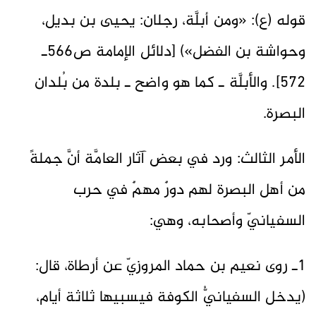
قوله (ع): «ومن أبلَّة، رجلان: يحيى بن بديل،
وحواشة بن الفضل») [دلائل الإمامة ص٥٦٦ـ
٥٧٢]. والأبلَّة ـ كما هو واضح ـ بلدة من بُلدان
البصرة.
الأمر الثالث: ورد في بعض آثار العامَّة أنَّ جملةً
من أهل البصرة لهم دورٌ مهمٌ في حرب
السفيانيّ وأصحابه، وهي:
1ـ روى نعيم بن حماد المروزيّ عن أرطاة، قال:
(يدخل السفيانيُّ الكوفة فيسبيها ثلاثة أيام،