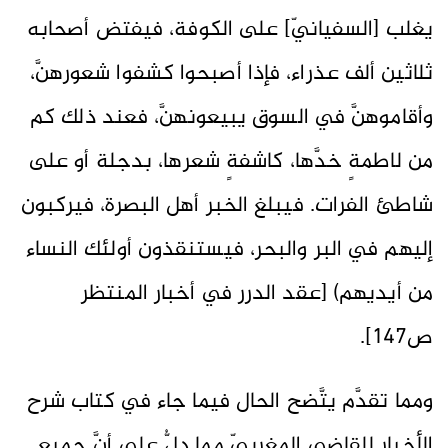
يغلب [السفيانيّ] على الكوفة، فيفتض أصحابه
ثلاثين ألف عذراء، فإذا أصبحوا كشفوا شعورهنَّ،
وأقاموهنَّ في السوق يبيعونهنَّ، فعند ذلك كم
من لاطمةٍ خدَّها، كاشفةٍ شعرها، بدجلة أو على
شاطئ الفرات. فيبلغ الخبر أهل ‌البصرة، فيركبون
إليهم في البر والبحر، فيستنقذون أولئك النساء
من أيديهم) [عقد الدرر في أخبار المنتظر
ص147].
ومما تقدَّم يتَّضح الحال فيما جاء في كتاب شرح
الأخبار للقاضي المغربيّ مما دلُّ على أنَّ جميع