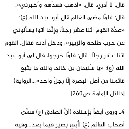
قال: لا أدري. قال: «اذهب فعدَّهم وأخبرني».
قال: فلمَّا مضى الغلام قال أبو عبد الله (ع):
«عدَّة القوم اثنا عشر رجلاً، وإنَّما أتوا يسألوني
عن حرب طلحة والزبير»، ودخل آذنه فقال: القوم
اثنا عشر رجلاً...قال: فلمَّا خرجوا، قال لي أبو عبد
الله (ع): «يا سُليمان بن خالد، والله ما يتّبع
قائمنا من أهل البصرة إلَّا رجلٌ واحد»...الرواية)
[دلائل الإمامة ص260].
4ـ وروى أيضاً بإسناده (أنَّ الصادق (ع) سمَّى
أصحاب القائم (ع) لأبي بصير فيما بعد...وفيه