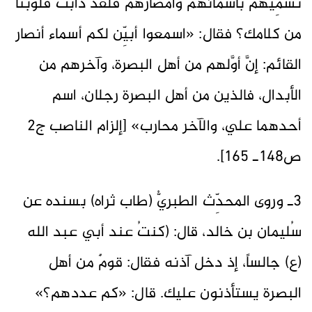
تسمِّيهم بأسمائهم وأمصارهم فلقد ذابت قلوبنا
من كلامك؟ فقال: «اسمعوا أبيِّن لكم أسماء أنصار
القائم: إنَّ أوَّلهم من أهل البصرة، وآخرهم من
الأبدال، فالذين من أهل البصرة رجلان، اسم
أحدهما علي، والآخر محارب» [إلزام الناصب ج2
ص148ـ 165].
3ـ وروى المحدِّث الطبريُّ (طاب ثراه) بسنده عن
سُليمان بن خالد، قال: (كنتُ عند أبي عبد الله
(ع) جالساً، إذ دخل آذنه فقال: قومٌ من أهل
البصرة يستأذنون عليك. قال: «كم عددهم؟»