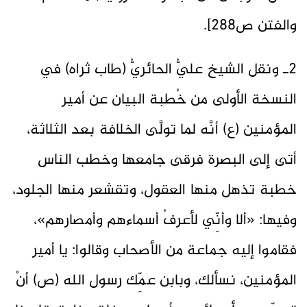
والفتن ص288].
2ـ ونقل الشيخ عليُّ الحائريُّ (طاب ثراه) في
النسخة الأولى من خُطبة البيان عن أمير
المؤمنين (ع) أنَّه لما تولَّى الخلافة بعد الثلاثة،
أتى إلى البصرة فرقى جامعها وخطب الناس
خطبة تذهل منها العقول، وتقشعر منها الجلود،
وفيها: «ألا وأنِّي لأعرفُ أسماءهم وأمصارهم»،
فقاموا إليه جماعة من الأصحاب وقالوا: يا أمير
المؤمنين، نسألك، وبابن عمِّك رسول الله (ص) أنْ