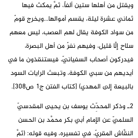
ويقتل من أهلها ستين ألفاً، ثمَّ يمكث فيها
ثماني عشرة ليلة، يقسم أموالها...ويخرج قومٌ
من سواد الكوفة يقال لهم العصب، ليس معهم
سلاح إلَّا قليل، وفيهم نفرٌ من أهل البصرة،
فيدركون أصحاب السفيانيّ، فيستنقذون ما في
أيديهم من سبي الكوفة، وتبعث الرايات السود
بالبيعة إلى المهدي) [كتاب الفتن ج1 ص308].
2ـ وذكر المحدِّث يوسف بن يحيى المقدسيّ
السلميّ عن الإمام أبي بكر محمَّد بن الحسن
النقَّاش المقريّ، في تفسيره، وفيه قوله: (ثمَّ