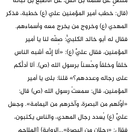
متَّصلٍ عن سلمة بن أنس، عن الأصبع بن نباتة
(قال: خطب أمير المؤمنين علي (ع) خطبة، فذكر
المهدي (ع) وخروج من يخرج معه وأسماءهم.
فقال له أبو خالد الكلبيُّ: صِفْه لنا يا أمير
المؤمنين، فقال عليٌّ (ع): «ألا إنَّه أشبه الناس
خلقاً وخلقاً وحُسناً برسول الله (ص). ألا أدلُّكم
على رجاله وعددهم؟» قلنا: بلى يا أمير
المؤمنين، قال: سمعتُ رسول الله (ص) قال:
«أوَّلهم من البصرة، وآخرهم من اليمامة». وجعل
عليٌّ (ع) يُعدد رجال المهدي، والناس يكتبون،
فقال: «رجلان من البصرة»...الرواية) [الملاحم