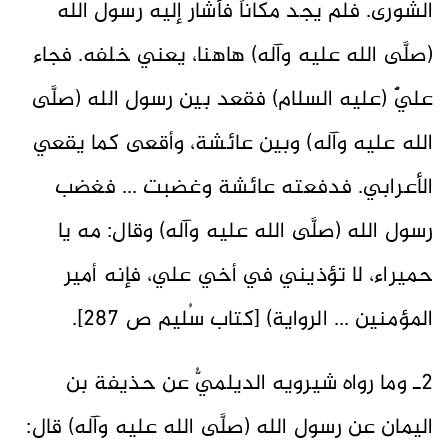
الشورى. فلم يجد مكاناً فأشار إليه رسول الله
(صلَّى الله عليه وآله) هاهنا، يعني خلفه. فجاء
عليٌّ (عليه السلام) فقعد بين رسول الله (صلَّى
الله عليه وآله) وبين عائشة، وأقعى كما يقعي
الأعرابي. فدفعته عائشة وغضبت ... فغضب
رسول الله (صلَّى الله عليه وآله) وقال: مه يا
حميراء، لا تؤذيني في أخي علي، فإنه أمير
المؤمنين ... الرواية) [كتاب سُليم ص ٢٨٧].
2ـ وما رواه شيرويه الديلميُّ عن حذيفة بن
اليمان عن رسول الله (صلَّى الله عليه وآله) قال: