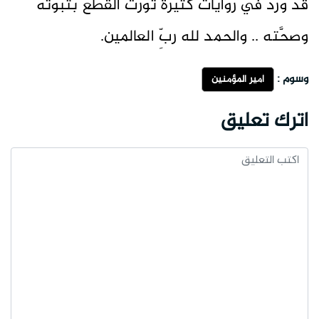
قد ورد في روايات كثيرة تُورث القطع بثبوته
وصحَّته .. والحمد لله ربِّ العالمين.
وسوم :
أمير المؤمنين
اترك تعليق