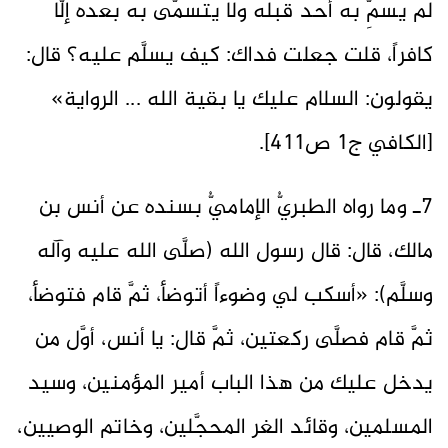
لم يسمِّ به أحد قبله ولا يتسمَّى به بعده إلَّا
كافراً، قلت جعلت فداك: كيف يسلَّم عليه؟ قال:
يقولون: السلام عليك يا بقية الله ... الرواية»
[الكافي ج1 ص411].
7ـ وما رواه الطبريُّ الإماميُّ بسنده عن أنس بن
مالك، قال: قال رسول الله (صلَّى الله عليه وآله
وسلَّم): «أسكب لي وضوءاً أتوضأ، ثمَّ قام فتوضأ،
ثمَّ قام فصلَّى ركعتين، ثمَّ قال: يا أنس، أوَّل من
يدخل عليك من هذا الباب أمير المؤمنين، وسيد
المسلمين، وقائد الغر المحجَّلين، وخاتم الوصيين،