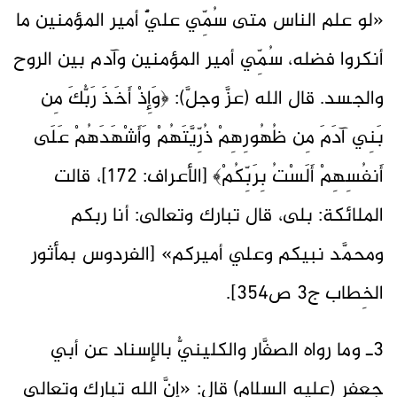
«لو علم الناس متى سُمِّي عليٌّ أمير المؤمنين ما
أنكروا فضله، سُمِّي أمير المؤمنين وآدم بين ‌الروح
‌والجسد. قال الله (عزَّ وجلَّ): ﴿وَإِذْ أَخَذَ رَبُّكَ مِن
بَنِي آدَمَ مِن ظُهُورِهِمْ ذُرِّيَّتَهُمْ وَأَشْهَدَهُمْ عَلَى
أَنفُسِهِمْ أَلَسْتُ بِرَبِّكُمْ﴾ [الأعراف: 172]، قالت
الملائكة: بلى، قال تبارك وتعالى: أنا ربكم
ومحمَّد نبيكم وعلي أميركم» [الفردوس بمأثور
الخِطاب ج3 ص354].
3ـ وما رواه الصفَّار والكلينيُّ بالإسناد عن أبي
جعفر (عليه السلام) قال: «إنَّ الله تبارك وتعالى