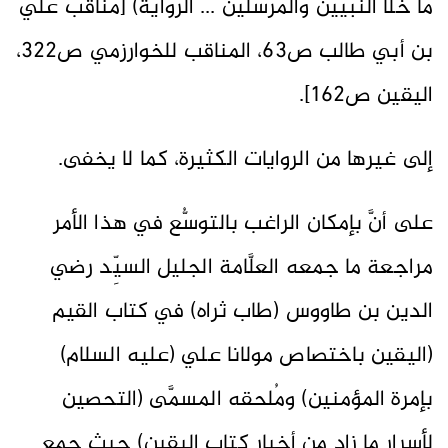
ما خلا النبيين والمرسلين ... الرواية) [مناقب علي
بن أبي طالب ص63، المناقب للخوارزمي ص322،
اليقين ص162].
إلى غيرها من الروايات الكثيرة، كما لا يخفى.
على أنَّ بإمكان الراغب بالتوسُّع في هذا الأمر
مراجعة ما جمعه العلَّامة الجليل السيِّد رضي
الدين بن طاووس (طاب ثراه) في كتاب القيم
(اليقين باختصاص مولانا علي (عليه السلام)
بإمرة المؤمنين) ومُلحقه المسمَّى (التحصين
لأسرار ما زاد من أخبار كتاب اليقين) حيث جمع