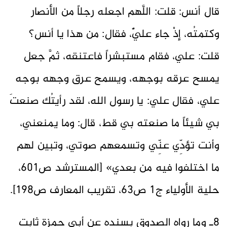
قال أنس: قلت: اللَّهم اجعله رجلاً من الأنصار
وكتمتُه، إذْ جاء عليٌّ، فقال: من هذا يا أنس؟
قلت: علي، فقام مستبشراً فاعتنقه، ثمَّ جعل
يمسح عرقه بوجهه، ويسمح عرق وجهه بوجه
علي، فقال علي: يا رسول الله، لقد رأيتُك صنعتَ
بي شيئاً ما صنعته بي قط، قال: وما يمنعني،
وأنت تؤدِّي عنِّي وتسمعهم صوتي، وتبين لهم
ما اختلفوا فيه من بعدي» [المسترشد ص601،
حلية الأولياء ج1 ص63، تقريب المعارف ص198].
8ـ وما رواه الصدوق بسنده عن أبي حمزة ثابت