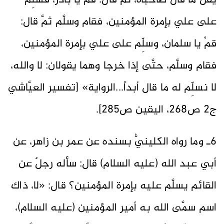
يقل ما قال صاحباه، ثمَّ قال: قمْ يا باذر، فسلِّم
على علي بإمرة المؤمنين، فقام وسلَّم ثمَّ قال:
قمْ يا سلمان، وسلِّم على علي بإمرة المؤمنين،
فقام وسلَّم، حتَّى إذا خرجا وهما يقولان: لا والله،
لا نسلِّم له ما قال أبداً...الرواية» [تفسير العيَّاشي
ج2 ص268، اليقين ص285].
6ـ وما رواه الكلينيُّ بسنده عن عمر بن زاهر، عن
أبي عبد الله (عليه السلام) قال: سأله رجلٌ عن
القائم يسلَّم عليه بإمرة المؤمنين؟ قال: «لا، ذاك
اسم سمَّى الله به أمير المؤمنين (عليه السلام)،