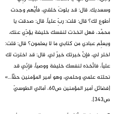
وسعديك. قال: قد بلوتَ خلقي، فأيُّهم وجدت
أطوع لك؟ قال: قلت: ربِّ علياً. قال: صدقت يا
محمَّد، فهل اتخذت لنفسك خليفة يؤدِّي عنك،
ويعلِّم عبادي من كتابي ما لا يعلمون؟ قال: قلت:
اختر لي، فإنَّ خيرتك خيرٌ لي. قال: قد اخترت لك
علياً، فاتَّخذه لنفسك خليفة ووصياً، فإنِّي قد
نحلته علمي وحلمي، وهو أمير المؤمنين حقَّاً...»
[فضائل أمير المؤمنين ص60، أمالي الطوسيّ
ص343].