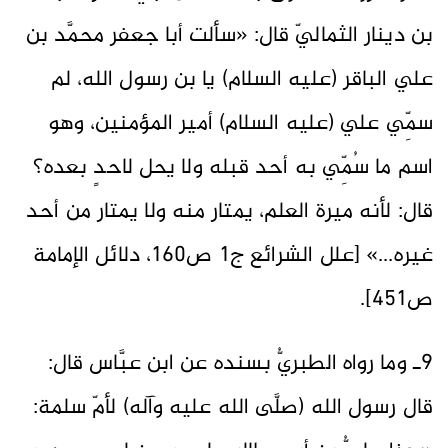
بن دينار الثماليّ قال: «سألت أبا جعفر محمَّد بن
علي الباقر (عليه السلام) يا بن رسول الله، لم
سمِّي علي (عليه السلام) أمير المؤمنين، وهو
اسم ما سُمِّي به أحد قبله ولا يحل لاحدٍ بعده؟
قال: لأنه ميرة العلم، يمتار منه ولا يمتار من أحد
غيره...» [علل الشرائع ج1 ص160، دلائل الإمامة
ص451].
9ـ وما رواه الطبريُّ بسنده عن ابن عبَّاس قال:
قال رسول الله (صلَّى الله عليه وآله) لأمّ سلمة: