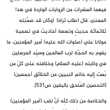
فيهما العشرات من الروايات الواردة في هذا
المعنى. قال (طاب ثراه): (وكان قد ضمَّنته
ثلاثمائة حديثٍ وتسعة أحاديث في تسمية
مولانا علي (صلوات الله عليه) أمير المؤمنين، ما
يقوم به الحجَّة لرب العالمين وسيِّد المرسلين
في ولايته (عليه السلام) وخلافته على كلِّ من
بُعث إليه خاتم النبيين من الخلائق أجمعين)
[التحصين المُلحق باليقين ص531].
والخلاصة من ذلك كلِّه أنَّ لقب (أمير المؤمنين)