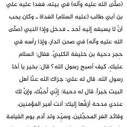
(صلَّى الله عليه وآله) في بيته، فغدا عليه علي
بن أبي طالب (عليه السلام) الغداة ـ وكان يحب
أنْ لا يسبقه إليه أحد ـ فدخل وإذا النبي (صلَّى
الله عليه وآله) في صحن الدار، وإذا رأسه في
حِجر دحية بن خليفة الكلبيّ. فقال: السلام
عليكِ، كيف أصبح رسول الله؟ قال: بخير يا أخا
رسول الله. قال له علي: جزاك الله عنَّا أهل
البيت خيراً. قال له دحية: إنِّي أُحبُّك، وإنَّ لك
عندي مدحة أزفُّها إليك: أنت أمير المؤمنين،
وقائد الغر المحجَّلين، وسيِّد ولد آدم يوم القيامة