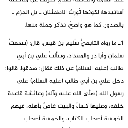
عند العامَّة والخاصَّة، تُغني كثرتها عن ملاحظة
أسانيدها؛ لكونها تُورِث الاطمئنان ـ بل الجزم ـ
بالصدور. كما هو واضحٌ، نذكر جملة منها.
1ـ ما رواه التابعيُّ سُليم بن قيس، قال: (سمعتُ
سلمان وأبا ذر والمقداد، وسألتُ علي بن أبي
طالب (عليه السلام) عن ذلك فقال: صدقوا. قالوا:
دخل علي بن أبي طالب (عليه السلام) على
رسول الله (صلَّى الله عليه وآله) وعائشة قاعدة
خلفه، وعليها كساءٌ والبيت غاصٌّ بأهله، فيهم
الخمسة أصحاب الكتاب، والخمسة أصحاب