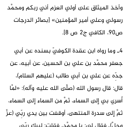
وأخذ الميثاق على أولي العزم أني ربكم ومحمَّد
رسولي وعلي أمير المؤمنين» [بصائر الدرجات
ص90، الكافي ج2 ص ٨].
4ـ وما رواه ابن عقدة الكوفيّ بسنده عن أبي
جعفر محمَّد بن علي بن الحسين، عن أبيه، عن
جدِّه عن علي بن أبي طالب (عليهم السلام)،
قال: قال رسول الله (صلَّى الله عليه وآله): «لمَّا
أُسري بي إلى السماء، ثمَّ من السماء إلى السماء،
ثمَّ إلى سدرة المنتهى، أوقفت بين يدي ربِّي (عزَّ
وجلَّ)، فقال لي: يا محمَّد، فقلت: لبيك ربِّي