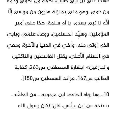
«هذا عليُّ بن أبي طالب، لحمه من لحمي ودمه
من دمي، وهو مني بمنزلة هارون من موسى إلَّا
أنَّه لا نبي بعدي، يا أم سلمة، هذا علي أمير
المؤمنين، وسيِّد المسلمين، ووعاء علمي، وبابي
الذي أؤتى منه، وأخي في الدنيا والآخرة، ومعي
في السنام الأعلى، يقتل القاسطين والناكثين
والمارقين» [بشارة المصطفى ص263، كفاية
الطالب ص167، فرائد السمطين ص150].
10ـ وما رواه الحافظ ابن مردويه ـ من العامَّة ـ
بسنده عن ابن عبَّاس، قال: (كان رسول الله