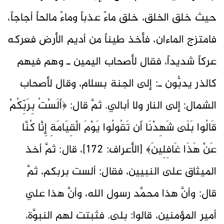
حيث خلق الخلق، خلق ماءً عذباً وماءً مالحاً أجاجاً،
فامتزج الماءان، فأخذ طيناً من أديم الأرض فعركه
عركاً شديداً، فقال لأصحاب اليمين ـ وهم فيهم
كالذر يدبُّون ـ: إلى الجنة بسلام، وقال لأصحاب
الشمال: إلى النار ولا أبالي. ثمَّ قال: ﴿أَلَسْتُ بِرَبِّكُمْ
قَالُوا بَلَى شَهِدْنَا أَن تَقُولُوا يَوْمَ الْقِيَامَةِ إِنَّا كُنَّا
عَنْ هَذَا غَافِلِينَ﴾ [الأعراف: 172]، قال: ثمَّ أخذ
الميثاق على النبيين، فقال: ألست بربكم، ثمَّ
قال: وأنَّ هذا محمَّد رسول الله، وأنَّ هذا علي
أمير المؤمنين، قالوا: بلى. فثبتت لهم النبوَّة،