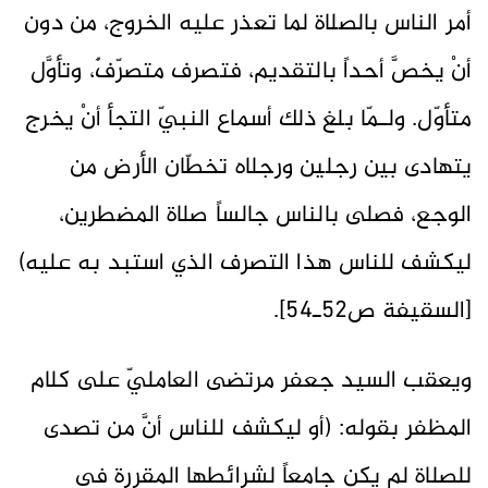
أمر الناس بالصلاة لما تعذر عليه الخروج، من دون
أنْ يخصَّ أحداً بالتقديم، فتصرف متصرّفٌ، وتأوَّل
متأوّل. ولـمّا بلغ ذلك أسماع النبيّ التجأ أنْ يخرج
يتهادى بين رجلين ورجلاه تخطّان الأرض من
الوجع، فصلى بالناس جالساً صلاة المضطرين،
ليكشف للناس هذا التصرف الذي استبد به عليه)
[السقيفة ص52ـ54].
ويعقب السيد جعفر مرتضى العامليّ على كلام
المظفر بقوله: (أو ليكشف للناس أنَّ من تصدى
للصلاة لم يكن جامعاً لشرائطها المقررة في