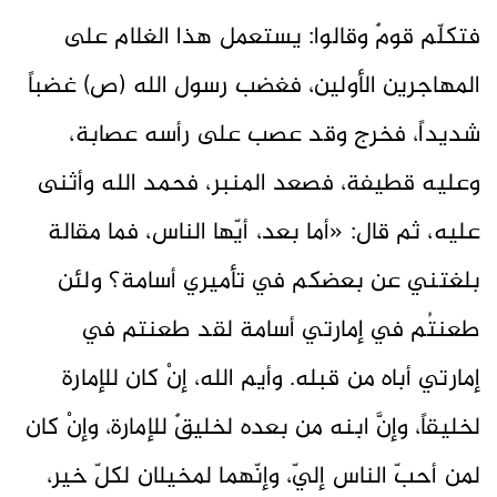
فتكلّم قومٌ وقالوا: يستعمل هذا الغلام على
المهاجرين الأولين، فغضب رسول الله (ص) غضباً
شديداً، فخرج وقد عصب على رأسه عصابة،
وعليه قطيفة، فصعد المنبر، فحمد الله وأثنى
عليه، ثم قال: «أما بعد، أيّها الناس، فما مقالة
بلغتني عن بعضكم في تأميري أسامة؟ ولئن
طعنتُم في إمارتي أسامة لقد طعنتم في
إمارتي أباه من قبله. وأيم الله، إنْ كان للإمارة
لخليقاً، وإنَّ ابنه من بعده لخليقٌ للإمارة، وإنْ كان
لمن أحبّ الناس إليّ، وإنّهما لمخيلان لكلّ خير،