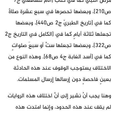
مرض النبيّ كما في كتاب [الأم للشافعي ج7
ص210]، وبعضها تحصرها في سبع عشرة صلاةً
كما في [تاريخ الطبريّ ج2 ص440]، وبعضها
تجعلها ثلاثة أيامٍ كما في [الكامل في التاريخ ج2
ص322]، وبعضها تجعلها ستَّ أو سبعَ صلواتٍ
كما في [أسد الغابة ج4 ص68]. وهذه النوع من
الاختلاف يستوجب الوقوف عند هذه الحادثة
بعينٍ فاحصةٍ دون إرسالها إرسال المسلمات.
وهنا يجب أنْ نشير إلى أنَّ اختلاف هذه الروايات
لم يقف عند هذه الحدود، وإنما امتدت هذه