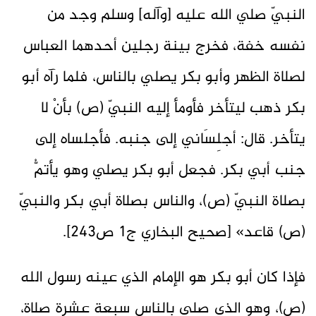
النبيّ صلي الله عليه [وآله] وسلم وجد من
نفسه خفة، فخرج بينة رجلين أحدهما العباس
لصلاة الظهر وأبو بكر يصلي بالناس، فلما رآه أبو
بكر ذهب ليتأخر فأومأ إليه النبيّ (ص) بأنْ لا
يتأخر. قال: أجلِسَاني إلى جنبه. فأجلساه إلى
جنب أبي بكر. فجعل أبو بكر يصلي وهو يأتمُّ
بصلاة النبيّ (ص)، والناس بصلاة أبي بكر والنبيّ
(ص) قاعد» [صحيح البخاري ج1 ص243].
فإذا كان أبو بكر هو الإمام الذي عينه رسول الله
(ص)، وهو الذي صلى بالناس سبعة عشرة صلاة،