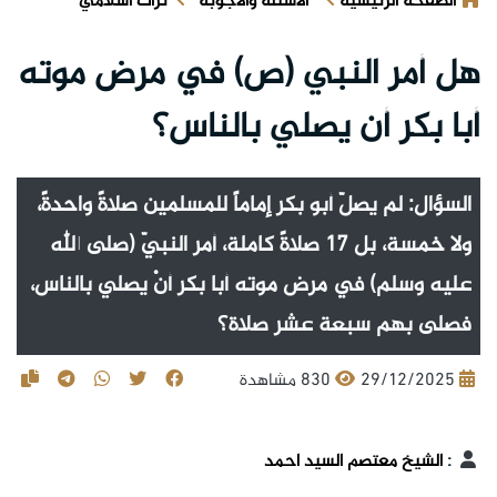
الصفحة الرئيسية
الأسئلة والأجوبة
تراث اسلامي
هل أمر النبي (ص) في مرض موته
أبا بكر أن يصلي بالناس؟
السؤال: لم يصلّ أبو بكر إماماً للمسلمين صلاةً واحدةً،
ولا خمسة، بل ١٧ صلاةً كاملة، أمر النبيّ (صلى الله
عليه وسلم) في مرض موته أبا بكر أنْ يصلي بالناس،
فصلى بهم سبعة عشر صلاة؟
29/12/2025
830 مشاهدة
:
الشيخ معتصم السيد احمد