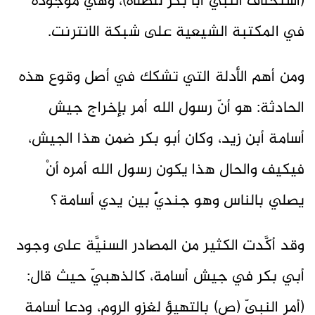
(استخلاف النبيّ أبا بكر للصلاة)، وهي موجودة
في المكتبة الشيعية على شبكة الانترنت.
ومن أهم الأدلة التي تشكك في أصل وقوع هذه
الحادثة: هو أنّ رسول الله أمر بإخراج جيش
أسامة أبن زيد، وكان أبو بكر ضمن هذا الجيش،
فيكيف والحال هذا يكون رسول الله أمره أنْ
يصلي بالناس وهو جنديٌّ بين يدي أسامة؟
وقد أكَّدت الكثير من المصادر السنيَّة على وجود
أبي بكر في جيش أسامة، كالذهبيّ حيث قال:
(أمر النبيّ (ص) بالتهيؤ لغزو الروم، ودعا أسامة