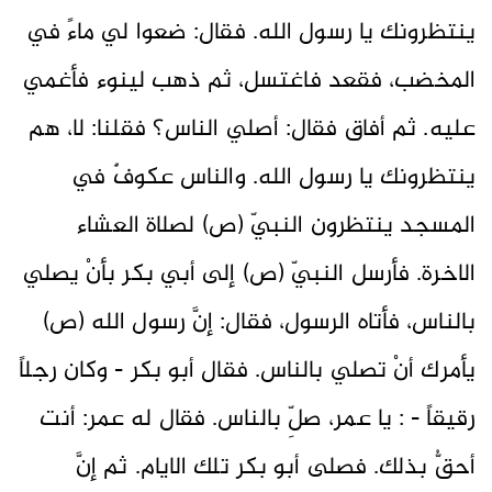
ينتظرونك يا رسول الله. فقال: ضعوا لي ماءً في
المخضب، فقعد فاغتسل، ثم ذهب لينوء فأغمي
عليه. ثم أفاق فقال: أصلي الناس؟ فقلنا: لا، هم
ينتظرونك يا رسول الله. والناس عكوفٌ في
المسجد ينتظرون النبيّ (ص) لصلاة العشاء
الاخرة. فأرسل النبيّ (ص) إلى أبي بكر بأنْ يصلي
بالناس، فأتاه الرسول، فقال: إنَّ رسول الله (ص)
يأمرك أنْ تصلي بالناس. فقال أبو بكر - وكان رجلاً
رقيقاً - : يا عمر، صلِّ بالناس. فقال له عمر: أنت
أحقُّ بذلك. فصلى أبو بكر تلك الايام. ثم إنَّ