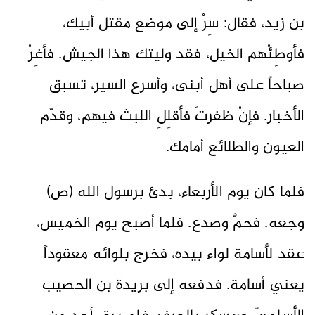
بن زيد، فقال: سِرْ إلى موضع مقتل أبيك،
فأوطِئْهم الخيل، فقد وليتك هذا الجيش. فأغِرْ
صباحاً على أهل أبنى، وأسرع السير، تسبق
الأخبار. فإنْ ظفرتَ فأقلِلِ اللبث فيهم، وقدّم
العيون والطلائع أمامك.
فلما كان يوم الأربعاء، بدئ برسول الله (ص)
وجعه. فحمَّ وصدع. فلما أصبح يوم الخميس،
عقد لأسامة لواء بيده، فخرج بلوائه معقوداً
يعني أسامة. فدفعه إلى بريدة بن الحصيب