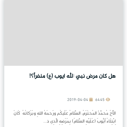
هل كان مرض نبي الله أيوب (ع) منفراً؟!
2019-04-04
6445
الأَخُ مُحمَّدٌ المُحتَرَمُ، السَّلامُ عَلَيكُم ورَحمَةُ اللهِ وبَرَكاتُهُ كَانَ
اِبْتِلَاءُ أَيُّوبَ (عَلَيْهِ السَّلامُ) بِمَرَضِهِ الَّذِي ذ...