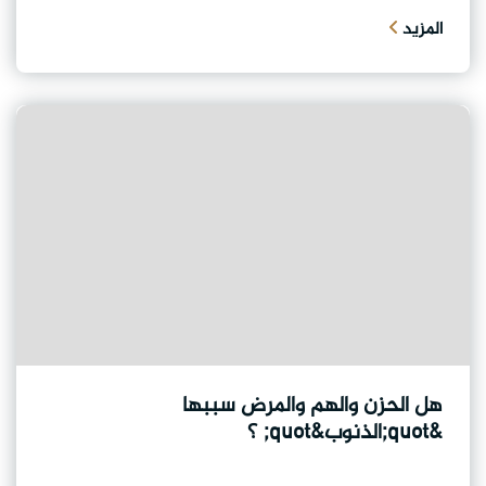
المزيد
هل الحزن والهم والمرض سببها
&quot;الذنوب&quot; ؟