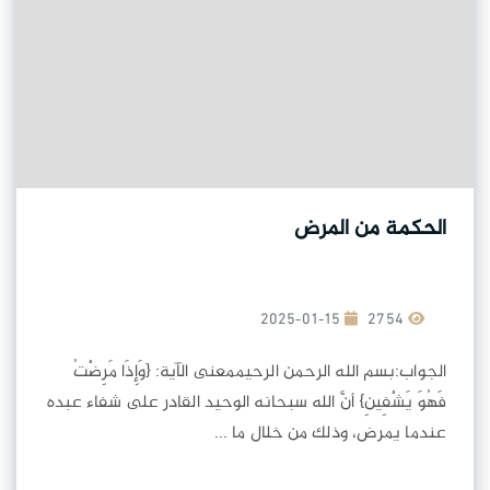
الحكمة من المرض
2025-01-15
2754
الجواب:بسم الله الرحمن الرحيممعنى الآية: {وَإِذَا مَرِضْتُ
فَهُوَ يَشْفِينِ} أنَّ الله سبحانه الوحيد القادر على شفاء عبده
عندما يمرض، وذلك من خلال ما ...