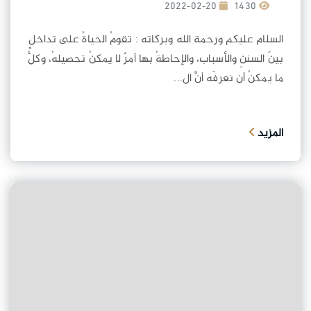
2022-02-20
1430
السلام عليكم ورحمة الله وبركاته : تقومُ الحياةُ على تداخلٍ
بينَ السننِ والأسباب، والإحاطةُ بها أمرٌ لا يمكنُ تحصيلهُ، وكلُّ
ما يمكنُ أن نعرفَه أنَّ ال...
المزيد