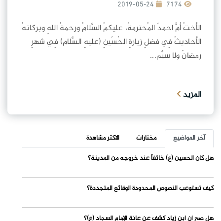
2019-05-24
7174
الأُختُ أُمُّ احمدَ المُحترمةُ، عليكمُ السَّلامُ ورحمةُ اللهِ وبركاتهُ
الأحاديثُ فِي فضلِ زيارةِ الحُسَينِ (عليهِ السَّلام) فِي شهرِ
رمضانَ ولا سيَّم...
المزيد
آخر المواضيع
مختارات
الاكثر مشاهدة
هل كان الحسين (ع) خائفاً عند خروجه من المدينة؟
كيف تستوعب النصوص المحدودة الوقائع المتجددة؟
هل صح أن ابن زياد كشف عن عانة الإمام السجاد (ع)؟