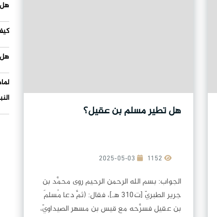
هل 
كيف
هل 
لما
النب
هل تطير مسلم بن عقيل؟
2025-05-03
1152
الجواب: بسم الله الرحمن الرحيم روى محمَّد بن
جرير الطبريّ [ت310 هـ]، فقال: (ثمَّ دعا مُسلمَ
بن عقيل فسرَّحه مع قيس بن مسهر الصيداويّ،