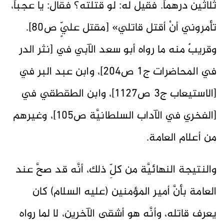
ثلاثين درهماً. فقيل له: لو قتلته؟ فقال: يا عجباً،
تأمروني أنْ ‌أقتل ‌قاتلي» [مقتل عليٍّ ص80].
وقريبٌ منه ما رواه أبو سعد الآبي في [نثر الدر
في المحاضرات ج1 ص204]، وابن عبد البر في
[الاستيعاب ج3 ص1127]، وابن الطقطقي في
[الفخري في الآداب السلطانيَّة ص105]، وغيرهم
من أعلام العامة.
والنتيجة النهائيَّة من كلِّ ذلك، أنَّه قد صحَّ عند
العامة بأنَّ أمير المؤمنين (عليه السلام) كان
يعرف قاتله، وأنَّه هو أشقى الآخرين، لا لما رواه