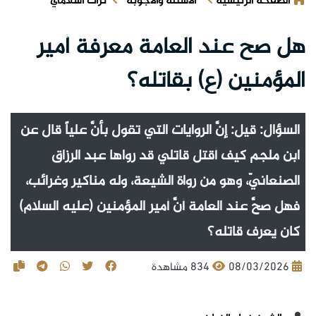
الصفحة الرئيسية
الأسئلة والأجوبة
تراث اسلامي
هل صح عند العامة معرفة أمير
المؤمنين (ع) بقاتله؟
السؤال: قيل: إنَّ الروايات التي تقول بأنَّ علياً قال عن
ابن ملجم كيف أقتل قاتلي قد رواها عبد الرزاق
الصنعانيّ، وهو من رواة الشيعة، وله مناكير وغرائب،
فهل صحَّ عند العامة أنَّ أمير المؤمنين (عليه السلام)
كان يعرف قاتله؟
08/03/2026
834 مشاهدة