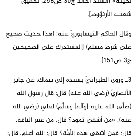
لحيته» [مسند أحمد ج30 ص256، تحقيق
شعيب الأرنؤوط].
وقال الحاكم النيسابوريّ عنه: (هذا حديث صحيح
على شرط مسلم) [المستدرك على الصحيحين
ج3 ص151].
3ـ وروى الطبرانيّ بسنده إلى سماك، عن جابر
الأنصاريّ (رضي الله عنه) قال: قال رسول الله
(صلَّى الله عليه [وآله] وسلَّم) لعلي (رضي الله
عنه): «من أشقى ثمود؟ قال: من عقر الناقة.
قال: ‌فمن ‌أشقى ‌هذه ‌الأمَّة؟ قال: الله أعلم، قال: