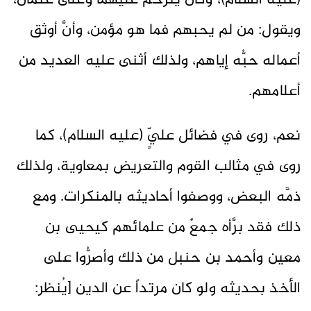
(عليه السلام)، وكان يترحَّم عليهما وعلى عثمان،
ويقول: من لم يحبهم فما هو مؤمن، وأنَّ أوثق
أعماله حبُّه إياهم، ولذلك أثنى عليه العديد من
أعلامهم.
نعم، روى في فضائل عليٍّ (عليه السلام)، كما
روى في مثالب القوم والتعريض بمعاوية، ولذلك
ذمَّه البعض، ووصفوا أحاديثه بالمنكرات. ومع
ذلك فقد برَّأه جمعٌ من علمائهم كيحيى بن
معين وأحمد بن حنبل من ذلك وأصرُّوا على
الأخذ بحديثه ولو كان مرتداً عن الدين [يُنظر: