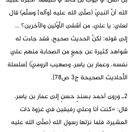
بن أنس، أو أيوب بن خالد أو كليهما: أخبرنا عبيد
الله أنَّ النبيّ (صلَّى الله عليه [وآله] وسلَّم) قال
لعلي: يا علي، ‌من ‌أشقى ‌الأوَّلين ‌والآخرين؟ ...
إلى قوله: لكنَّ الحديث صحيح، فقد جاءت له
شواهد كثيرة عن جمعٍ من الصحابة منهم علي
نفسه، وعمار بن ياسر، وصهيب الروميّ) [سلسلة
الأحاديث الصحيحة ج3 ص78].
2ـ وروى أحمد بسندٍ حسنٍ إلى عمار بن ياسر،
قال: «كنت أنا وعلي رفيقين في غزوة ذات
العشيرة، فلما نزلها رسول الله (صلَّى الله عليه