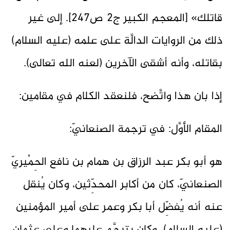
قاتلك» [المعجم الكبير ج2 ص247]. إلى غير
ذلك من الروايات الدالَّة على علمه (عليه السلام)
بقاتله، وأنه أشقى الآخرين (لعنه الله تعالى).
إذا بان هذا واتَّضح، فلنعقد الكلام في مقامين:
المقام الأوَّل: في ترجمة الصنعانيّ:
هو أبو بكر عبد الرزاق بن همام بن نافع الحِمْيريّ
الصنعانيّ، كان من أكابر المحدِّثين، وكان يُنقل
عنه أنه يُفضِّل أبا بكر وعمر على أمير المؤمنين