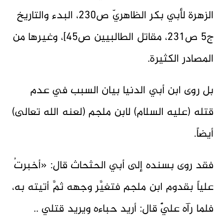
الزهرة لأبي بكر الظاهريّ ص230، البدء والتاريخ
ج5 ص231، مقاتل الطالبيين ص45]، وغيرها من
المصادر الكثيرة.
بل روى ابن أبي الدنيا بيان السبب في عدم
قتله (عليه السلام) لابن ملجم (لعنه الله تعالى)
أيضاً.
فقد روى بسنده إلى أبي الحثحاث قال: «أخبرتُ
علياً بقدوم ابن ملجم فتغيَّر وجهه ثمَّ أتيته به،
فلما رآه عليٌّ قال: أريد حباءه ويريد قتلي ..