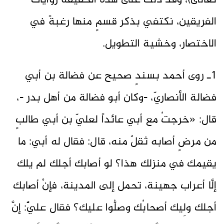
تعالى)، وقد دلَّت على هذه الحقيقة روايات
الفريقين، نكتفي بذكر قسمٍ منها رغبةً في
الاختصار، وخشية التطويل.
1ـ روى أحمد بسندٍ صحيح عن فضالة بن أبي
فضالة الأنصاريّ، -وكان أبو فضالة من أهل بدر -،
قال: «خرجتُ مع أبي عائداً لعليّ بن أبي طالبٍ
من مرضٍ أصابه ثقلٌ منه، قال: فقال له أبي: ما
يقيمك في منزلك هذا؟ لو أصابك أجلك لم يلك
إلَّا أعراب جهينة، تحمل إلى المدينة، فإنْ أصابك
أجلك ولِيك أصحابُك وصلُّوا عليك؟ فقال عليٌّ: إنَّ