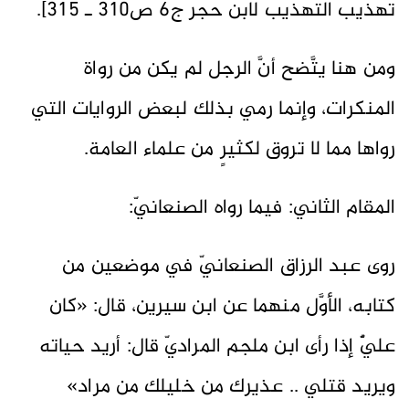
تهذيب التهذيب لابن حجر ج6 ص310 ـ 315].
ومن هنا يتَّضح أنَّ الرجل لم يكن من رواة
المنكرات، وإنما رمي بذلك لبعض الروايات التي
رواها مما لا تروق لكثيرٍ من علماء العامة.
المقام الثاني: فيما رواه الصنعانيّ:
روى عبد الرزاق الصنعانيّ في موضعين من
كتابه، الأوَّل منهما عن ابن سيرين، قال: «كان
عليٌّ إذا رأى ابن ملجم المراديّ قال: أريد ‌حياته
‌ويريد ‌قتلي .. عذيرك من خليلك من مراد»