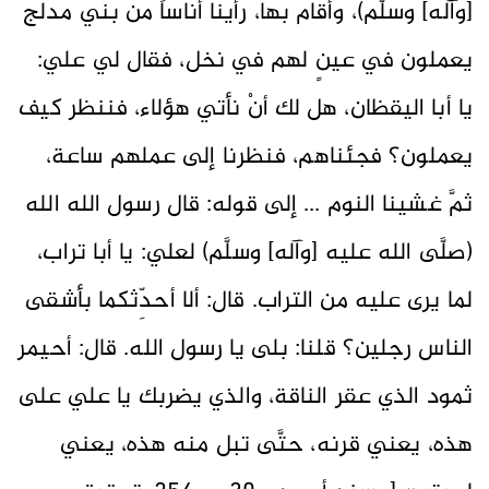
[وآله] وسلَّم)، وأقام بها، رأينا أناساً من بني مدلج
يعملون في عينٍ لهم في نخل، فقال لي علي:
يا أبا اليقظان، هل لك أنْ نأتي هؤلاء، فننظر كيف
يعملون؟ فجئناهم، فنظرنا إلى عملهم ساعة،
ثمَّ غشينا النوم ... إلى قوله: قال رسول الله الله
(صلَّى الله عليه [وآله] وسلَّم) لعلي: يا أبا تراب،
لما يرى عليه من التراب. قال: ألا أحدِّثكما بأشقى
الناس رجلين؟ قلنا: بلى يا رسول الله. قال: أحيمر
ثمود الذي عقر الناقة، والذي يضربك يا علي على
هذه، يعني قرنه، حتَّى تبل منه هذه، يعني