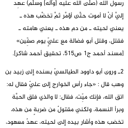
رسول الله (صلَّى الله عليه [وآله] وسلَّم) عَهِد
إليَّ أنْ لا أموت حتَّى أؤمَّر ثمَّ تخضَّب هذه ـ
يعني لحيته ـ من دم هذه ـ يعني هامته ـ
فقتل، وقتل أبو فضالة مع عليٍّ يوم صفِّين»
[مسند أحمد ج1 ص515، تحقيق أحمد شاكر].
2ـ وروى أبو داوود الطيالسيّ بسنده إلى زبيد بن
وهب قال : «جاء رأس الخوارج إلى عليِّ فقال له:
اتق الله، فإنك ميِّت، فقال: لا والذي فلق الحبَّة
وبرأ النسمة، ولكني مقتولٌ من ضربةٍ من هذه،
تخضب هذه وأشار بيده إلى لحيته، عهدٌ معهود،