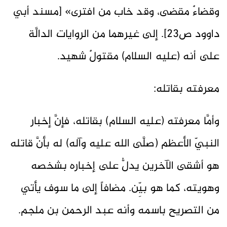
وقضاءٌ مقضى، وقد خاب من افترى» [مسند أبي
داوود ص23]. إلى غيرهما من الروايات الدالَّة
على أنه (عليه السلام) مقتولٌ شهيد.
معرفته بقاتله:
وأمَّا معرفته (عليه السلام) بقاتله، فإنَّ إخبار
النبيّ الأعظم (صلَّى الله عليه وآله) له بأنَّ قاتله
هو أشقى الآخرين يدلُّ على إخباره بشخصه
وهويته، كما هو بيِّن. مضافاً إلى ما سوف يأتي
من التصريح باسمه وأنه عبد الرحمن بن ملجم.