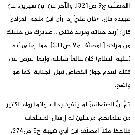
[المصنَّف ج9 ص321]، والآخر عن ابن سيرين، عن
عبيدة قال: «كان عليٌّ إذا رأى ابن ملجم المراديّ
قال: أريد ‌حياته ‌ويريد ‌قتلي .. عذيرك من خليلك
من مراد» [المصنَّف ج9 ص331]. مما يعني أنه
(عليه السلام) كان عالماً بقاتله، وإنما أعرض عن
قتله لعدم جواز القصاص قبل الجناية، كما هو
واضح.
ثمَّ إنَّ الصنعانيّ لم ينفرد بذلك، وإنما رواه الكثير
من علمائهم، مرسلين له إرسال المسلَّمات،
فلاحظ مثلاً [مصنَّف ابن أبي شيبة ج5 ص274،