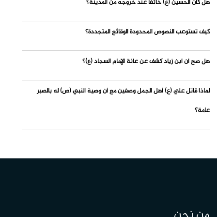
هل كان الحسين (ع) خائفاً عند خروجه من المدينة؟
كيف تستوعب النصوص المحدودة الوقائع المتجددة؟
هل صح أن ابن زياد كشف عن عانة الإمام السجاد (ع)؟
لماذا قاتل علي (ع) أهل الجمل وصفين مع أن وصية النبي (ص) له بالصبر
عامة؟
من نحن