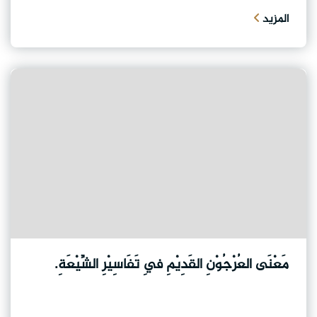
المزيد
مَعْنَى العُرْجُوْنِ القَدِيْمِ فِي تَفَاسِيْرِ الشِّيْعَةِ.