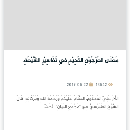
مَعْنَى العُرْجُوْنِ القَدِيْمِ فِي تَفَاسِيْرِ الشِّيْعَةِ.
2019-05-22
13542
الأَخُ عَلِيٌّ المُحْتَرَمُ، السَّلَامُ عَلَيْكُمُ وَرَحْمَةُ اللهِ وَبَرَكَاتِهِ قَالَ
الشَّيْخُ الطَبَرْسِيُّ فِي "مَجْمَعِ البَيَانِ": (حَتّ...