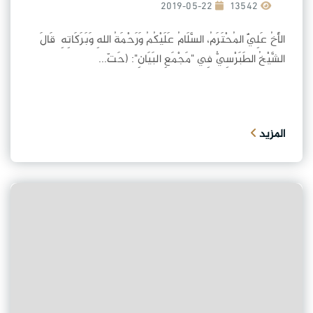
2019-05-22
13542
الأَخُ عَلِيٌّ المُحْتَرَمُ، السَّلَامُ عَلَيْكُمُ وَرَحْمَةُ اللهِ وَبَرَكَاتِهِ قَالَ
الشَّيْخُ الطَبَرْسِيُّ فِي "مَجْمَعِ البَيَانِ": (حَتّ...
المزيد