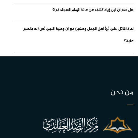
هل صح أن ابن زياد كشف عن عانة الإمام السجاد (ع)؟
لماذا قاتل علي (ع) أهل الجمل وصفين مع أن وصية النبي (ص) له بالصبر
عامة؟
من نحن