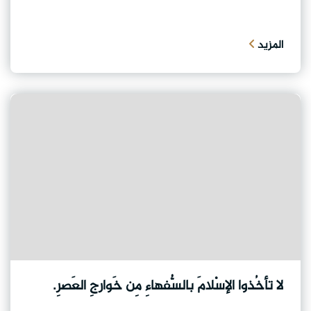
المزيد
لا تأخُذوا الإسْلامَ بالسُّفهاءِ مِن خَوارجِ العَصرِ.