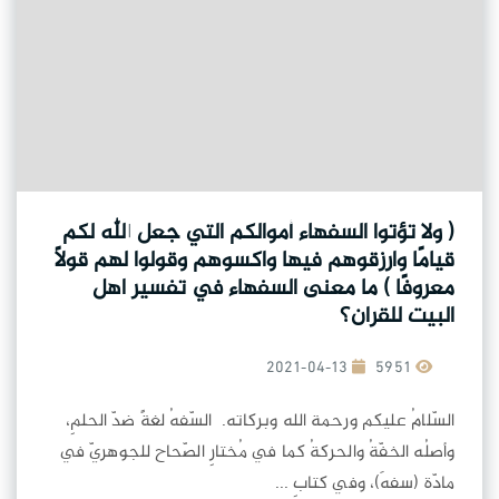
( ولا تؤتوا السفهاء أموالكم التي جعل الله لكم
قيامًا وارزقوهم فيها واكسوهم وقولوا لهم قولًا
معروفًا ) ما معنى السفهاء في تفسير اهل
البيت للقران؟
2021-04-13
5951
السّلامُ عليكم ورحمة الله وبركاته. السّفهُ لغةً ضدّ الحلمِ،
وأصلُه الخفّةُ والحركةُ كما في مُختارِ الصّحاح للجوهريّ في
مادّة (سفهَ)، وفي كتابِ ...