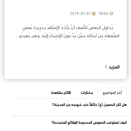
2019-01-01
7850
يُحاوِلُ البَعضُ للأسفِ أنْ يأخذَ الإسْلامَ بجَرِيرةِ بَعضِ
السُّفهاءِ مِن أبنَائِه ممَّن يَدَّعُونَ الإنتِماءَ إليْه، وهم بَعيدُو...
المزيد
آخر المواضيع
مختارات
الاكثر مشاهدة
هل كان الحسين (ع) خائفاً عند خروجه من المدينة؟
كيف تستوعب النصوص المحدودة الوقائع المتجددة؟