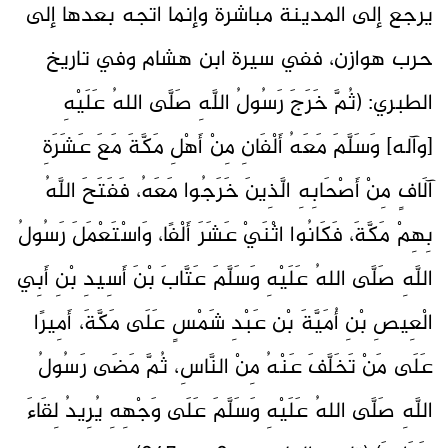
يرجع إلى المدينة مباشرة وإنما اتجه بعدها إلى
حرب هوازن، ففي سيرة ابن هشام وفي تاريخ
الطبري: (ثُمَّ خَرَجَ رَسُولُ اللَّهِ صَلَّى اللهُ عَلَيْهِ
[وآله] وَسَلَّمَ مَعَهُ أَلْفَانِ مِنْ أَهْلِ مَكَّةَ مَعَ عَشَرَةِ
آلَافٍ مِنْ أَصْحَابِهِ الَّذِينَ خَرَجُوا مَعَهُ، فَفَتَحَ اللَّهُ
بِهِمْ مَكَّةَ، فَكَانُوا اثْنَيْ عَشَرَ أَلْفًا، وَاسْتَعْمَلَ رَسُولُ
اللَّهِ صَلَّى اللهُ عَلَيْهِ وَسَلَّمَ عَتَّابَ بْنَ أَسِيدِ بْنِ أَبِي
الْعِيصِ بْنِ أُمَيَّةَ بْن عَبْدِ شَمْسٍ عَلَى مَكَّةَ، أَمِيرًا
عَلَى مَنْ تَخَلَّفَ عَنْهُ مِنْ النَّاسِ، ثُمَّ مَضَى رَسُولُ
اللَّهِ صَلَّى اللهُ عَلَيْهِ وَسَلَّمَ عَلَى وَجْهِهِ يُرِيدُ لِقَاءَ