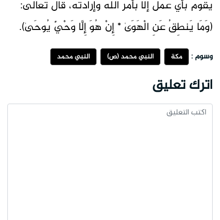
يقوم بأي عمل إلا بأمر الله وإرادته، قال تعالى:
(وَمَا يَنطِقُ عَنِ الْهَوَىٰ * إِنْ هُوَ إِلَّا وَحْيٌ يُوحَىٰ).
وسوم :
مكة
النبي محمد (ص)
النبي محمد
اترك تعليق