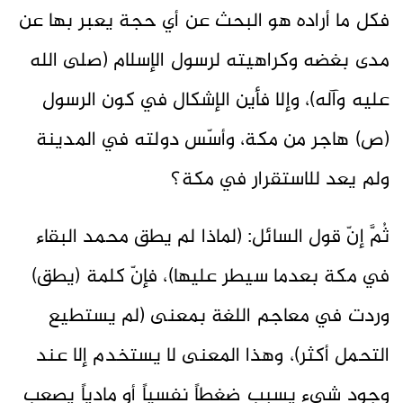
فكل ما أراده هو البحث عن أي حجة يعبر بها عن
مدى بغضه وكراهيته لرسول الإسلام (صلى الله
عليه وآله)، وإلا فأين الإشكال في كون الرسول
(ص) هاجر من مكة، وأسّس دولته في المدينة
ولم يعد للاستقرار في مكة؟
ثُمَّ إنّ قول السائل: (لماذا لم يطق محمد البقاء
في مكة بعدما سيطر عليها)، فإنّ كلمة (يطق)
وردت في معاجم اللغة بمعنى (لم يستطيع
التحمل أكثر)، وهذا المعنى لا يستخدم إلا عند
وجود شيء يسبب ضغطاً نفسياً أو مادياً يصعب