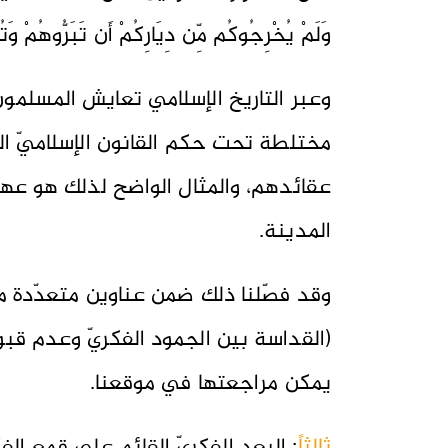
وَلَمْ يُخْرِجُوكُم مِّن دِيَارِكُمْ أَن تَبَرُّوهُمْ وَتُ
وعبر التاريخ الإسلامي تعايش المسلم
مختلطة تحت حكم القانون الإسلاميّ 
عقائدهم، والمثال الواضح لذلك هو عهد 
المدينة.
وقد فصّلنا ذلك ضمن عناوين متعدّدة م
(القداسة بين الجمود الفكريّ وعدم قبول
يمكن مراجعتها في موقعنا.