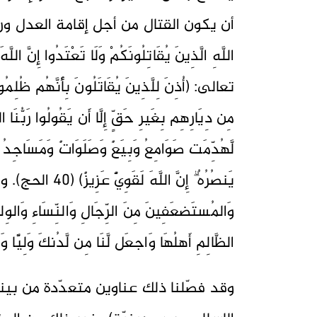
أن يكون القتال من أجل إقامة العدل وردّ ال
تعالى: (أُذِنَ لِلَّذِينَ يُقَاتَلُونَ بِأَنَّهُم ظُلِمُوا
مِن دِيَارِهِم بِغَيرِ حَقٍّ إِلَّا أَن يَقُولُوا رَبُّنَا
لَّهُدِّمَت صَوَامِعُ وَبِيَعٌ وَصَلَوَاتٌ وَمَسَاجِدُ يُ
يَنصُرُهُ ۗ إِنَّ ال
وَالمُستَضعَفِينَ مِنَ الرِّجَالِ وَالنِّسَاءِ وَالوِلدَ
الظَّالِمِ أَهلُهَا وَاجعَل لَّنَا مِن لَّدُنكَ وَلِيًّا وَاجعَل
وقد فصّلنا ذلك عناوين متعدّدة من بين