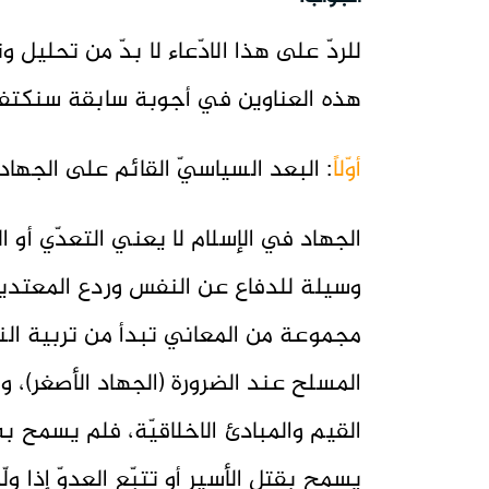
للردّ على هذا الادّعاء لا بدّ من تحليل وت
هذه العناوين في أجوبة سابقة سنكتفي
أوّلاً
: البعد السياسيّ القائم على الجهاد 
الجهاد في الإسلام لا يعني التعدّي أو 
وسيلة للدفاع عن النفس وردع المعتدي
مجموعة من المعاني تبدأ من تربية النف
المسلح عند الضرورة (الجهاد الأصغر)، و
القيم والمبادئ الاخلاقيّة، فلم يسمح به
يسمح بقتل الأسير أو تتبّع العدوّ إذا ول