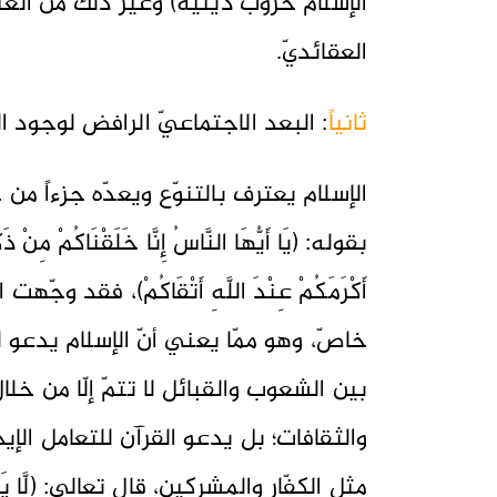
الإسلام حروب دينيّة) وغير ذلك من الع
العقائديّ.
ثانياً
: البعد الاجتماعيّ الرافض لوجود ا
الإسلام يعترف بالتنوّع ويعدّه جزءاً م
بقوله: (يَا أَيُّهَا النَّاسُ إِنَّا خَلَقْنَاكُمْ مِنْ ذَكَ
أَكْرَمَكُمْ عِنْدَ اللَّهِ أَتْقَاكُمْ)، ف
خاصّ، وهو ممّا يعني أنّ الإسلام يدعو
بين الشعوب والقبائل لا تتمّ إلّا من خل
والثقافات؛ بل يدعو القرآن للتعامل الإيج
مثل الكفّار والمشركين، قال تعالى: (لَّا يَنْهَاكُمُ