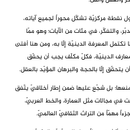
ر والعقل والفنّ:
حول نقطة مركزيّة تشكّل محوراً لجميع آياته،
بّر، والتفكّر، في مئات من الآيات؛ وهو ممّا
كتمل المعرفة الدينيّة إلّا به، ومن هنا أفتى
عارف الدينيّة، فكلّ مكلّف يجب أن يحقّق
يتحقّق إلّا بالحجة والبرهان المؤيّد بالعقل.
 يمنعها؛ بل شجّع عليها ضمن إطار أخلاقيّ يتّفق
عت في مجالات مثل العمارة، والخط العربيّ،
ءاً مهمّاً من التراث الثقافيّ العالميّ.