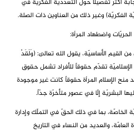
 أكثر تفصيلاً حول التعدّديّة الفكريّة في
ّة الفكريّة) وغير ذلك من العناوين ذات الصلة.
لحريّات واضطهاد المرأة:
من القيم الأساسيّة، يقول الله تعالى: (وَلَقَدْ
َمَ) (الإسراء: 70). والشريعة الإسلاميّة تقدّم حقوقاً للأفراد تشمل حقوق
د منح الإسلام المرأة حقوقاً كانت غير موجودة
 البشريّة إلّا في عصور متأخرّة جدّاً.
ة الخاصّة، بما في ذلك الحقّ في التملّك وإدارة
 العامّة، والعديد من النساء في التاريخ