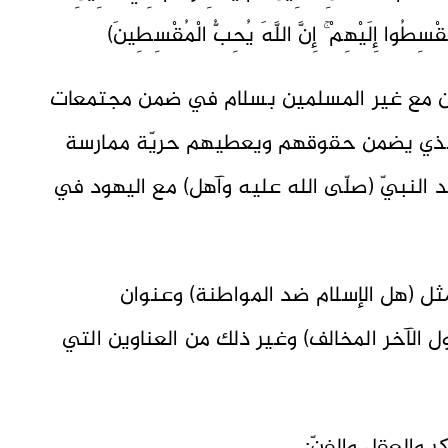
قْسِطُوا إِلَيْهِمْ ۚ إِنَّ اللَّهَ يُحِبُّ الْمُقْسِطِينَ)
ون مع غير المسلمين بسلام في ضمن مجتمعات
الذي يضمن حقوقهم ويعطيهم حريّة ممارسة
النبيّ (صلّى الله عليه وآهل) مع اليهود في
ثل (هل الإسلام ضد المواطنة) وعنوان
 الآخر المخالف) وغير ذلك من العناوين التي