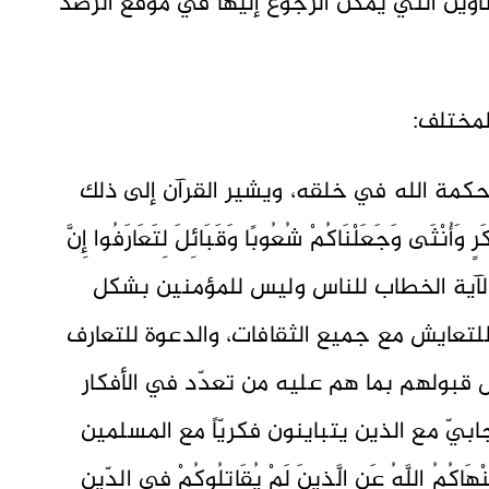
ناوين التي يمكن الرجوع إليها في موقع الرصد
لمختلف:
ن حكمة الله في خلقه، ويشير القرآن إلى ذلك
رٍ وَأُنْثَى وَجَعَلْنَاكُمْ شُعُوبًا وَقَبَائِلَ لِتَعَارَفُوا إِنَّ
قد وجّهت الآية الخطاب للناس وليس للمؤمنين بشكل
 للتعايش مع جميع الثقافات، والدعوة للتعارف
ال قبولهم بما هم عليه من تعدّد في الأفكار
ابيّ مع الذين يتباينون فكريّاً مع المسلمين
 اللَّهُ عَنِ الَّذِينَ لَمْ يُقَاتِلُوكُمْ فِي الدِّينِ