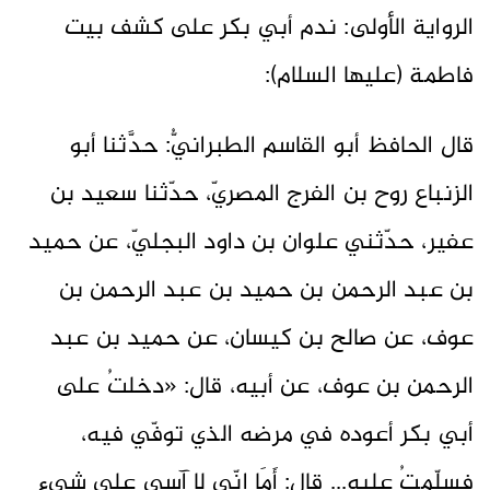
الرواية الأولى: ندم أبي بكر على كشف بيت
فاطمة (عليها السلام):
قال الحافظ أبو القاسم الطبرانيُّ: حدَّثنا أبو
الزنباع روح بن الفرج المصريّ، حدّثنا سعيد بن
عفير، حدّثني علوان بن داود البجليّ، عن حميد
بن عبد الرحمن بن حميد بن عبد الرحمن بن
عوف، عن صالح بن كيسان، عن حميد بن عبد
الرحمن بن عوف، عن أبيه، قال: «دخلتُ على
أبي بكر أعوده في مرضه الذي توفّي فيه،
فسلّمتُ عليه... قال: أَمَا إنّي لا آسي على شيء