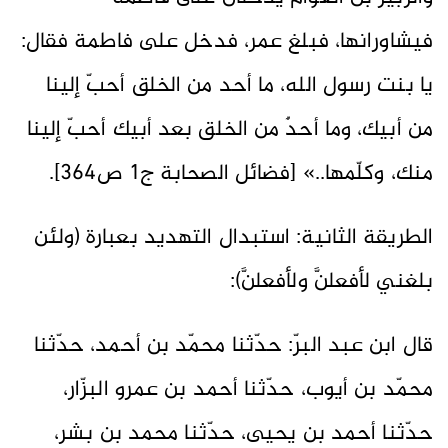
فيشاورانها، فبلغ عمر، فدخل على فاطمة فقال:
يا بنت رسول الله، ما أحد من الخلق أحبّ إلينا
من أبيك، وما أحدٌ من الخلق بعد أبيك أحبّ إلينا
منك، وكلّمها..» [فضائل الصحابة ج1 ص364].
الطريقة الثانية: استبدال التهديد بعبارة (ولئن
بلغني لأفعلنَّ ولأفعلنَّ):
قال ابن عبد البرّ: حدّثنا محمّد بن أحمد، حدّثنا
محمّد بن أيوب، حدّثنا أحمد بن عمرو البزّار،
حدّثنا أحمد بن يحيى، حدّثنا محمد بن بشر،