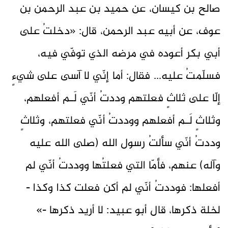
صالح بن كيسان، عن حميد بن عبد الرحمن بن
عوف، عن أبيه عبد الرحمن، قال: «دخلتُ على
أبي بكر أعوده في مرضه الذي توفّي فيه،
فسلّمتُ عليه... فقال: أما إنّي لا آسى على شيءٍ
إلّا على ثلاثٍ فعلتهم وددتُ أنّي لَـم أفعلهم،
وثلاثٍ لَـم أفعلهم ووددتُ أنّي فعلتهم، وثلاثٍ
وددتُ أنّي سألتُ رسول الله (صلى الله عليه
وآله) عنهم، فأمّا التي فعلتُها ووددتُ أنّي لم
أفعلها: فوددتُ أنّي لم أكن فعلت كذا وكذا -
لخلة ذكرها، قال أبو عبيد: لا أريد ذكرها -»