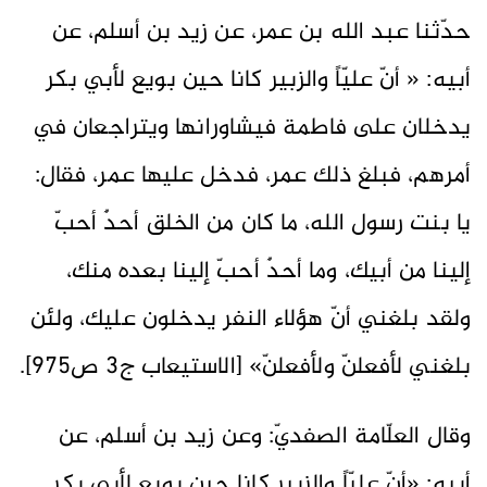
حدّثنا عبد الله بن عمر، عن زيد بن أسلم، عن
أبيه: « أنّ عليّاً والزبير كانا حين بويع لأبي بكر
يدخلان على فاطمة فيشاورانها ويتراجعان في
أمرهم، فبلغ ذلك عمر، فدخل عليها عمر، فقال:
يا بنت رسول الله، ما كان من الخلق أحدٌ أحبّ
إلينا من أبيك، وما أحدٌ أحبّ إلينا بعده منك،
ولقد بلغني أنّ هؤلاء النفر يدخلون عليك، ولئن
بلغني لأفعلنّ ولأفعلنّ» [الاستيعاب ج3 ص975].
وقال العلّامة الصفديّ: وعن زيد بن أسلم، عن
أبيه: «أنّ عليّاً والزبير كانا حين بويع لأبي بكر