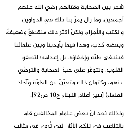
شجر بين الصحابة وقتالهم رضي الله عنهم
أجمعين، وما زال يمرّ بنا ذلك في الدواوين
والكتب والأجزاء، ولكنّ أكثر ذلك منقطعٌ وضعيفٌ،
وبعضه كذب، وهذا فيما بأيدينا وبين علمائنا
فينبغي طيّه وإخفاؤه، بل إعدامه؛ لتصفو
القلوب، وتتوفّر على حبّ الصحابة والترضّي
عنهم، وكتمان ذلك متعيّنٌ عن العامّة وآحاد
العلماء) [سير أعلام النبلاء ج10 ص92].
ولذلك نجد أنّ بعض علماء المخالفين قام
بالتلاعب في تلكم الآثار التي تُروى في مثالب