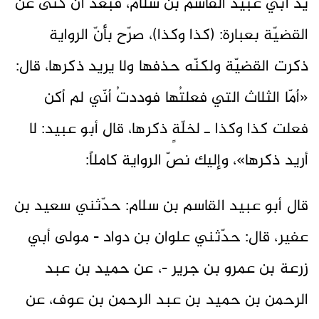
يد أبي عبيد القاسم بن سلام، فبعد أنْ كنّى عن
القضيّة بعبارة: (كذا وكذا)، صرّح بأنّ الرواية
ذكرت القضيّة ولكنّه حذفها ولا يريد ذكرها، قال:
«أمّا الثلاث التي فعلتُها فوددتُ أنّي لم أكن
فعلت كذا وكذا ـ لخلّةٍ ذكرها، قال أبو عبيد: لا
أريد ذكرها»، وإليك نصّ الرواية كاملاً:
قال أبو عبيد القاسم بن سلام: حدّثني سعيد بن
عفير، قال: حدّثني علوان بن دواد - مولى أبي
زرعة بن عمرو بن جرير -، عن حميد بن عبد
الرحمن بن حميد بن عبد الرحمن بن عوف، عن