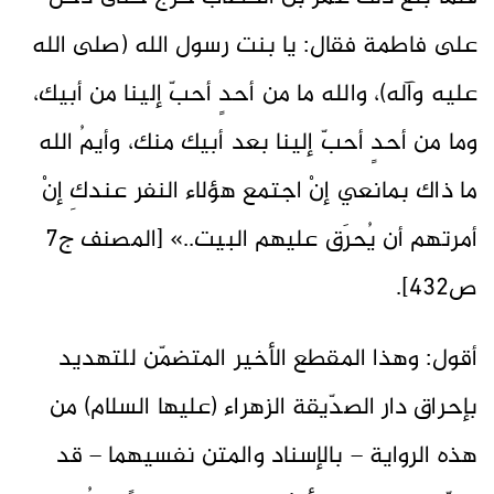
على فاطمة فقال: يا بنت رسول الله (صلى الله
عليه وآله)، والله ما من أحدٍ أحبّ إلينا من أبيك،
وما من أحدٍ أحبّ إلينا بعد أبيك منك، وأيمُ الله
ما ذاك بمانعي إنْ اجتمع هؤلاء النفر عندكِ إنْ
أمرتهم أن يُحرَق عليهم البيت..» [المصنف ج7
ص432].
أقول: وهذا المقطع الأخير المتضمّن للتهديد
بإحراق دار الصدّيقة الزهراء (عليها السلام) من
هذه الرواية – بالإسناد والمتن نفسيهما – قد