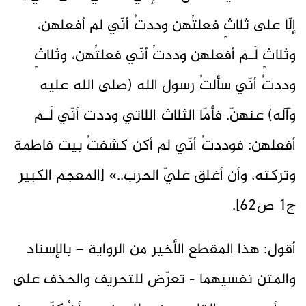
إلّا على ثلاثٍ فعلتُهن وددتُ أنّي لم أفعلهن،
وثلاثٍ لَـم أفعلهن وددتُ أنّي فعلتُهن، وثلاثٍ
وددتُ أنّي سألتُ رسول الله (صلى الله عليه
وآله) عنهنّ. فأمّا الثلاث اللاتي وددت أنّي لَـم
أفعلهن: فوددتُ أنّي لم أكن كشفتُ بيت فاطمة
وتركته، وأن أغلق عليّ الحرب..» [المعجم الكبير
ج١ ص٦٢].
أقول: هذا المقطع الأخير من الرواية – بالإسناد
والمتن نفسيهما - تعرّض للتحريف والحذف على