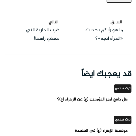
السابق
التالي
ما هو رأيكم بحديث
ضرب الجارية التي
«المرأة لعبة»؟
تغطي رأسها!
قد يعجبك ايضاً
تراث اسلامي
هل دافع أمير المؤمنين (ع) عن الزهراء (ع)؟
تراث اسلامي
موقعية الزهراء (ع) في العقيدة