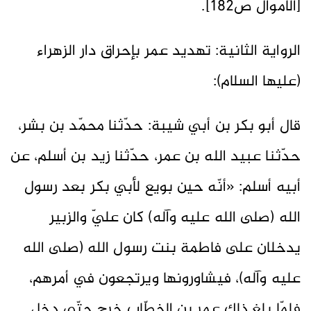
[الأموال ص182].
الرواية الثانية: تهديد عمر بإحراق دار الزهراء
(عليها السلام):
قال أبو بكر بن أبي شيبة: حدّثنا محمّد بن بشر،
حدّثنا عبيد الله بن عمر، حدّثنا زيد بن أسلم، عن
أبيه أسلم: «أنّه حين بويع لأبي بكر بعد رسول
الله (صلى الله عليه وآله) كان عليّ والزبير
يدخلان على فاطمة بنت رسول الله (صلى الله
عليه وآله)، فيشاورونها ويرتجعون في أمرهم،
فلمّا بلغ ذلك عمر بن الخطّاب خرج حتّى دخل