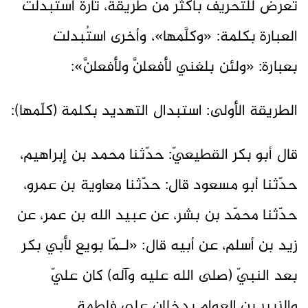
تعرّض للتحريف بأكثر من طريقة، تارةً استُبدلت
العبارة بكلمة: «وكلَّمها»، وأخرى استُبدلت
بعبارة: «ولئن بلغني لأفعلنَّ ولأفعلنَّ»:
الطريقة الأولى: استبدال التهديد بكلمة (كلّمها):
قال أبو بكر القطيعيّ: حدّثنا محمد بن إبراهيم،
حدّثنا أبو مسعود قال: حدّثنا معاوية بن عمرو،
حدّثنا محمّد بن بشر، عن عبيد الله بن عمر، عن
زيد بن أسلم، عن أبيه قال: «لـمّا بويع لأبي بكر
بعد النبيّ (صلى الله عليه وآله) كان عليّ
والزبير بن العوام يدخلان على فاطمة