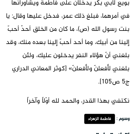
بويع لأبي بكر يدخلان على فاطمة ويشاورانها
في أمرهما، فبلغ ذلك عمر، فدخل عليها وقال: يا
بنت رسول الله (ص)، ما كان من الخلق أحدٌ أحبّ
إلينا من أبيك، وما أحد أحبّ إلينا بعده منك، وقد
بلغني أنّ هؤلاء النفر يدخلون عليك، ولئن
بلغني لأفعلنّ ولأفعلنّ» [كوثر المعاني الدراري
ج5 ص105].
نكتفي بهذا القدر، والحمد لله أوّلاً وآخراً
وسوم :
فاطمة الزهراء