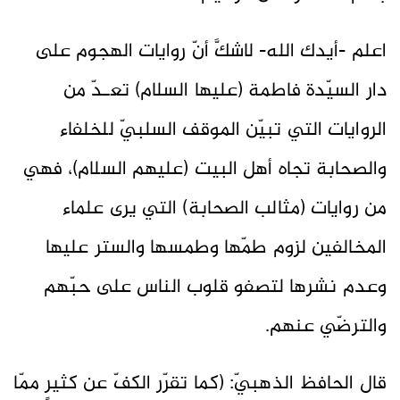
اعلم -أيدك الله- لاشكَّ أنّ روايات الهجوم على
دار السيّدة فاطمة (عليها السلام) تعـدّ من
الروايات التي تبيّن الموقف السلبيّ للخلفاء
والصحابة تجاه أهل البيت (عليهم السلام)، فهي
من روايات (مثالب الصحابة) التي يرى علماء
المخالفين لزوم طمّها وطمسها والستر عليها
وعدم نشرها لتصفو قلوب الناس على حبّهم
والترضّي عنهم.
قال الحافظ الذهبيّ: (كما تقرّر الكفّ عن كثيرٍ ممّا