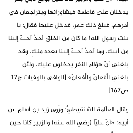
يدخلان على فاطمة فيشاورانها ويتراجعان في
أمرهم، فبلغ ذلك عمر، فدخل عليها فقال: يا
بنت رسول الله! ما كان من الخلق أحدٌ أحبّ إلينا
من أبيك، وما أحدٌ أحبّ إلينا بعده منكِ، وقد
بلغني أنّ هؤلاء النفر يدخلون عليك، ولئن
بلغني لأفعلنّ ولأفعلنّ» [الوافي بالوفيات ج17
ص167].
وقال العلّامة الشنقيطيُّ: ورَوى زيد بن أسلم عن
أبيه: «أنّ عليّاً (رضي الله عنه) والزبير كانا حين