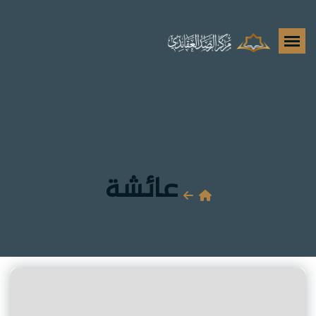
عائشة