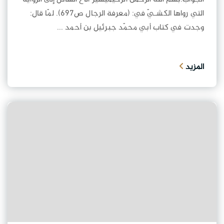
التي رواها الكشـيّ في: (معرفة الرجال ص697). لمّا قال:
وجدت في كتاب أبي محمّد جبرئيل بن أحمد ...
المزيد