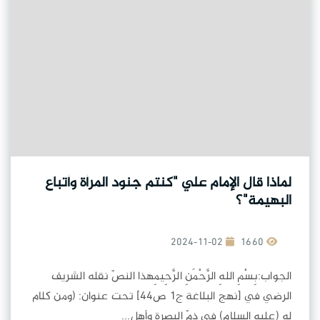
لماذا قال الإمام علي "كنتم جنود المرأة وأتباع
البهيمة"؟
2024-11-02
1660
الجواب:بِسْمِ اللهِ الرَّحْمَنِ الرَّحِيمِهذا النصّ نقله الشريف
الرضي في [نهج البلاغة ج1 ص44] تحت عنوان: (ومن كلام
له (عليه السلام) في ذمّ البصرة وأهل...