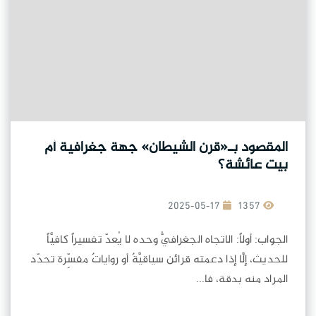
المقصود بـ«قرن الشيطان» جهة جغرافية أم
بيت عائشة؟
2025-05-17
1357
الجواب: أولاً: الاتجاه الجغرافيُّ وحده لا يُعدّ تفسيراً كافيَّاً
للحديث، إلَّا إذا دعمته قرائن سياقيَّةٌ أو رواياتٌ مفسِّرة تحدّد
المراد منه بدقة، فا...