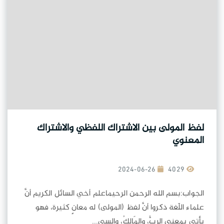
لفظ المولى بين الاشتراك اللفظي والاشتراك
المعنوي
2024-06-26
4029
الجواب:بسم الله الرحمن الرحيماعلم أخي السائل الكريم أنَّ
علماء اللّغة ذكروا أنَّ لفظ (المولى) له معانٍ كثيرة، فهو
يأتي بمعنى الربُّ، والمَالكُ، والسيِ...