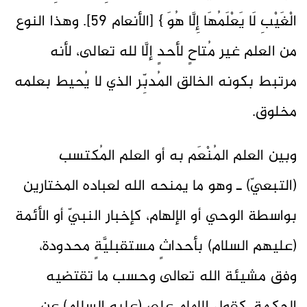
الْغَيْبِ لَا يَعْلَمُهَا إِلَّا هُوَ } [الأنعام 59]. وهذا النوع
من العلم غير مُتاحٍ لأحدٍ إلَّا لله تعالى، لأنه
مرتبط بكونه الخالق المُدبِّر الذي لا يُحيط بعلمه
مخلوق.
وبين العلم المُنْعَم به أو العلم المُكتسب
(التبعيّ) ـ وهو ما يمنحه الله لعباده المختارين
بواسطة الوحي أو الإلهام، كإخبار النبيّ أو الأئمة
(عليهم السلام) بأحداثٍ مستقبليَّةٍ محدودة،
وفق مشيئة الله تعالى وحسب ما تقتضيه