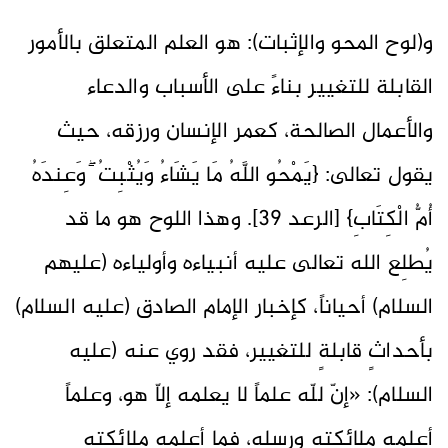
و(لوح المحو والإثبات): هو العلم المتعلق بالأمور
القابلة للتغيير بناءً على الأسباب والدعاء
والأعمال الصالحة، كعمر الإنسان ورزقه، حيث
يقول تعالى: {يَمْحُو اللَّهُ مَا يَشَاءُ وَيُثْبِتُ ۖ وَعِندَهُ
أُمُّ الْكِتَابِ} [الرعد 39]. وهذا اللوح هو ما قد
يُطلِع الله تعالى عليه أنبياءه وأولياءه (عليهم
السلام) أحياناً، كإخبار الإمام الصادق (عليه السلام)
بأحداثٍ قابلةٍ للتغيير، فقد روي عنه (عليه
السلام): «إنّ للّه علماً لا يعلمه إلاّ هو، وعلماً
أعلمه ملائكته ورسله، فما أعلمه ملائكته