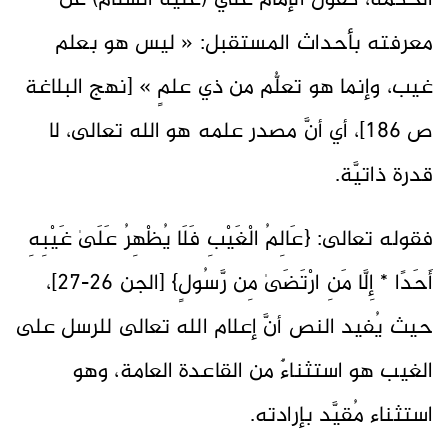
الحكمة، كقول الإمام علي (عليه السلام) عن
معرفته بأحداث المستقبل: « ليس هو بعلم
غيب، وإنما هو تعلُّم من ذي علمٍ » [نهج البلاغة
ص 186]، أي أنَّ مصدر علمه هو الله تعالى، لا
قدرة ذاتيَّة.
فقوله تعالى: {عَالِمُ الْغَيْبِ فَلَا يُظْهِرُ عَلَىٰ غَيْبِهِ
أَحَدًا * إِلَّا مَنِ ارْتَضَىٰ مِن رَّسُولٍ} [الجن 26-27]،
حيث يُفيد النص أنَّ إعلام الله تعالى للرسل على
الغيب هو استثناءٌ من القاعدة العامة، وهو
استثناء مُقيَّد بإرادته.