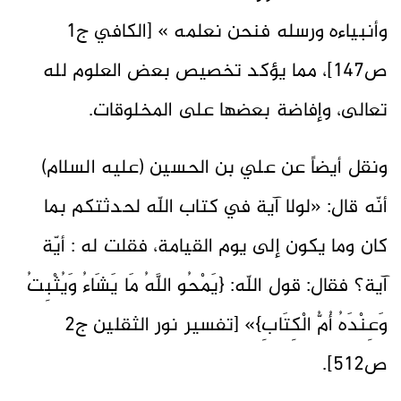
وأنبياءه ورسله فنحن نعلمه » [الكافي ج1
ص147]، مما يؤكد تخصيص بعض العلوم لله
تعالى، وإفاضة بعضها على المخلوقات.
ونقل أيضاً عن علي بن الحسين (عليه السلام)
أنّه قال: «لولا آية في كتاب اللّه لحدثتكم بما
كان وما يكون إلى يوم القيامة، فقلت له : أيّة
آية؟ فقال: قول اللّه: {يَمْحُو اللَّهُ مَا يَشَاءُ وَيُثْبِتُ
وَعِنْدَهُ أُمُّ الْكِتَابِ}» [تفسير نور الثقلين ج2
ص512].