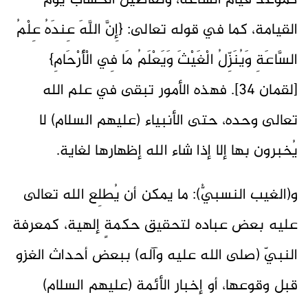
كموعد قيام الساعة، وتفاصيل الحساب يوم
القيامة، كما في قوله تعالى: {إِنَّ اللَّهَ عِندَهُ عِلْمُ
السَّاعَةِ وَيُنَزِّلُ الْغَيْثَ وَيَعْلَمُ مَا فِي الْأَرْحَامِ}
[لقمان 34]. فهذه الأمور تبقى في علم الله
تعالى وحده، حتى الأنبياء (عليهم السلام) لا
يُخبرون بها إلا إذا شاء الله إظهارها لغاية.
و(الغيب النسبيُّ): ما يمكن أن يُطلِع الله تعالى
عليه بعض عباده لتحقيق حكمةٍ إلهية، كمعرفة
النبيّ (صلى الله عليه وآله) ببعض أحداث الغزو
قبل وقوعها، أو إخبار الأئمة (عليهم السلام)