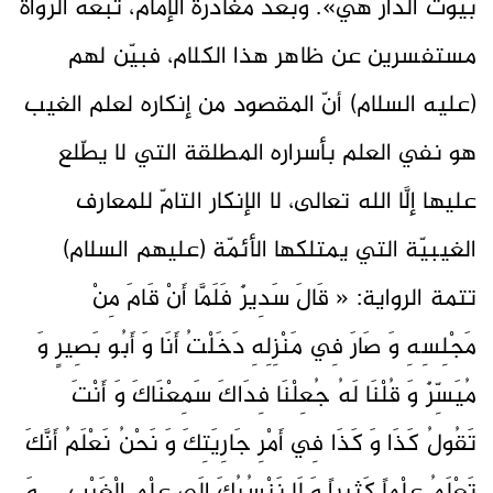
بيوت الدار هي». وبعد مغادرة الإمام، تبعه الرّواة
مستفسرين عن ظاهر هذا الكلام، فبيّن لهم
(عليه السلام) أنّ المقصود من إنكاره لعلم الغيب
هو نفي العلم بأسراره المطلقة التي لا يطّلع
عليها إلَّا الله تعالى، لا الإنكار التامّ للمعارف
الغيبيّة التي يمتلكها الأئمّة (عليهم السلام)
تتمة الرواية: « قَالَ سَدِيرٌ فَلَمَّا أَنْ قَامَ مِنْ
مَجْلِسِهِ وَ صَارَ فِي مَنْزِلِهِ دَخَلْتُ أَنَا وَ أَبُو بَصِيرٍ وَ
مُيَسِّرٌ وَ قُلْنَا لَهُ جُعِلْنَا فِدَاكَ سَمِعْنَاكَ وَ أَنْتَ
تَقُولُ كَذَا وَ كَذَا فِي أَمْرِ جَارِيَتِكَ وَ نَحْنُ نَعْلَمُ أَنَّكَ