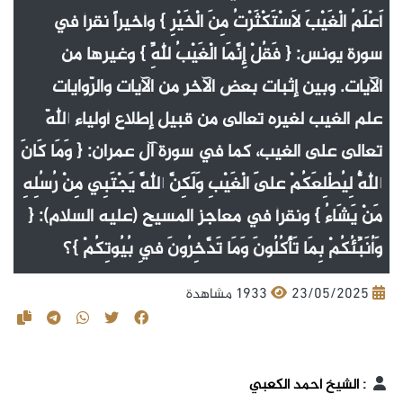
أَعْلَمُ الْغَيْبَ لَاسْتَكْثَرْتُ مِنَ الْخَيْرِ } وأخيراً نقرأ في
سورة يونس: { فَقُلْ إِنَّمَا الْغَيْبُ لِلَّهِ } وغيرها من
الآيات. وبين إثبات بعض الآخر من الآيات والرّوايات
علم الغيب لغيره تعالى من قبيل إطلاع أولياء اللّه
تعالى على الغيب، كما في سورة آل عمران: { وَمَا كَانَ
اللَّهُ لِيُطْلِعَكُمْ عَلَى الْغَيْبِ وَلَكِنَّ اللَّهَ يَجْتَبِي مِنْ رُسُلِهِ
مَنْ يَشَاءُ } ونقرأ في معاجز المسيح (عليه السلام): {
وَأُنَبِّئُكُمْ بِمَا تَأْكُلُونَ وَمَا تَدَّخِرُونَ فِي بُيُوتِكُمْ }؟
23/05/2025
1933 مشاهدة
:
الشيخ أحمد الكعبي