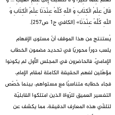
تَعْلَمُ عِلْماً كَثِيراً وَ لَا نَنْسُبُكَ إِلَى عِلْمِ الْغَيْبِ ... وَ
قَالَ عِلْمُ الْكِتَابِ وَ اللَّهِ كُلُّهُ عِنْدَنَا عِلْمُ الْكِتَابِ وَ
اللَّهِ كُلُّهُ عِنْدَنَا» [الكافي ج1 ص257].
يُستنتج من هذا الموقف أنّ مستوى الإفهام
يلعب دوراً محوريّا في تحديد مضمون الخطاب
الإماميّ، فالحاضرون في المجلس الأول لم يكونوا
مؤهّلين لفهم الحقيقة الكاملة لمقام الإمام،
فجاء خطابه متناسبًا مع مستواهم، بينما خُصّص
التفسير العميق للرّواة الذين امتلكوا القابليّة
لتلقّي هذه المعارف الدقيقة، مما يكشف عن