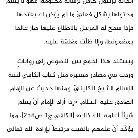
الحالة برسول حامل لرسالة مختومة؛ فهو لا يعلم
محتواها بشكل فعليّ ما لم يُؤذن له بفتحها،
فإذا سمح له المرسِل بالاطلاع عليها صار عالما
بمضمونها، وإلا ظلّت مغلقة عليه.
ويستند هذا الجمع بين النصوص إلى رواياتٍ
وردت في مصادر معتبرة مثل كتاب الكافي لثقة
الإسلام الشيخ للكلينيّ، ومنها حديث عن الإمام
الصادق عليه السلام: «إذا أراد الإمام أنْ يعلم
شيئاً أعلمه الله ذلك» [الكافي ج1 ص258]، مما
يؤكّد أنَّ علمهم بالغيب مرتبطٌٌ بإرادة الله تعالى