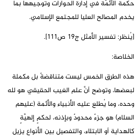
حكمة الأئمّة في إدارة الحوارات وتوجيهها بما
يخدم المصالح العليا للمجتمع الإسلامي.
[يُنظر: تفسير الأمثل ج19 ص111].
الخلاصة:
هذه الطرق الخمس ليست متناقضةً بل مكملة
لبعضها، وتوضح أنَّ علم الغيب الحقيقي هو لله
وحده، وما يُطلع عليه الأنبياء والأئمة (عليهم
السلام) هو جزءٌ محدودٌ وبإذنه، لحكمٍ إلهيَّةٍ
كالهداية أو الابتلاء، والتفصيل بين الأنواع يزيل