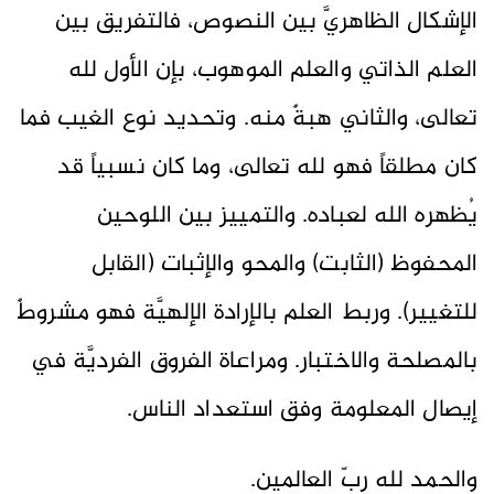
الإشكال الظاهريَّ بين النصوص، فالتفريق بين
العلم الذاتي والعلم الموهوب، بإن الأول لله
تعالى، والثاني هبةٌ منه. وتحديد نوع الغيب فما
كان مطلقاً فهو لله تعالى، وما كان نسبياً قد
يُظهره الله لعباده. والتمييز بين اللوحين
المحفوظ (الثابت) والمحو والإثبات (القابل
للتغيير). وربط العلم بالإرادة الإلهيَّة فهو مشروطٌ
بالمصلحة والاختبار. ومراعاة الفروق الفرديَّة في
إيصال المعلومة وفق استعداد الناس.
والحمد لله ربّ العالمين.