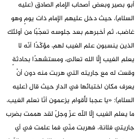
أبو بصير وبعض أصحاب الإمام الصادق (عليه
السلام)، حيث دخل عليهم الإمام ذات يومٍ وهو
غاضب، ثم أخبرهم بعد جلوسه تعجّبًا من أولئك
الذين ينسبون علم الغيب لهم، مؤكّدًا أنّه لا
يعلم الغيب إلَّا الله تعالى، ومستشهدًا بحادثةٍ
وقعت له مع جاريته التي هربت منه دون أنْ
يعرف مكان اختبائها في الدار حيث قال (عليه
السلام): «يا عجبا لأقوام يزعمون أنّا نعلم الغيب،
ما يعلم الغيب إلّا اللّه عزّ وجلّ لقد هممت بضرب
جاريتي فلانة، فهربت منّي فما علمت في أي