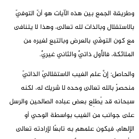
وطريقة الجمع بين هذه الآيات هو أنّ التوفيّ
بالاستقلال وبالذات لله تعالى، وهذا لا يتنافى
مع كون التوفّي بالعرض وبالتبع لغيره من
الملائكة، فالأول ذاتيٌّ والثاني غيريٌّ.
والحاصل: إنَّ علم الغيب الاستقلاليّ الذاتيّ
منحصرٌ بالله تعالى وحده لا شريك له، لكنه
سبحانه قد يُطلِع بعض عباده الصالحين والرسل
على جوانب من الغيب بواسطة الوحي أو
الإلهام، فيكون علمهم به تابعًا لإرادته تعالى