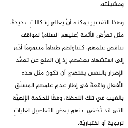
ومشيئته.
وهذا التفسير يمكنه أنْ يعالج إشكالاتٍ عديدةً،
مثل تعرُّض الأئمة (عليهم السلام) لمواقف
تناقض علمهم، كتناولهم طعاماً مسمومًا أدّى
إلى استشهاد بعضهم، إذ إن المنع عن تعمُّد
الإضرار بالنفس يقتضي أن تكون مثل هذه
الأفعال واقعةً في إطار عدم علمهم المسبَق
بالغيب في تلك اللحظة، وفقًا للحكمة الإلهيَّة
التي قد تُخفي عنهم بعض التفاصيل لغاياتٍ
تربويةٍ أو اختباريّة.