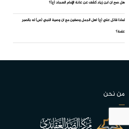
هل صح أن ابن زياد كشف عن عانة الإمام السجاد (ع)؟
لماذا قاتل علي (ع) أهل الجمل وصفين مع أن وصية النبي (ص) له بالصبر
عامة؟
من نحن