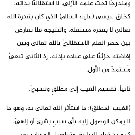
ومُندرجًا تحت علمه الأزلي، لا استقلاليًّا بذاته،
كخلق عيسى (عليه السلام) الذي كان بقدرة الله
تعالى لا بقدرة مستقلة، والنتيجة فلا تعارض
بين حصر العلم الاستقلاليّ بالله تعالى وبين
إفاضته جزئيًّا على عباده بإذنه، إذ الثاني تبعيٌ
مُستمدٌ من الأول.
ثانياً: تقسيم الغيب إلى مطلقٍ ونسبيّ:
(الغيب المطلق): ما استأثر الله تعالى به، وهو ما
لا يمكن الوصول إليه بأي سببٍ بشري أو إلهيّ،