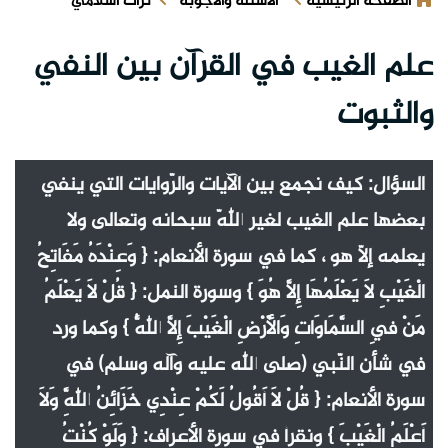
الصفحة الرئيسية
الأسئلة والأجوبة
تراث اسلامي
علم الغيب في القرآن بين النفي
والثبوت
السؤال: كيف نجمع بين الآيات والرّوايات التي ينفي
بعضها علم الغيب لغير اللّه سبحانه وتعالى ولا
يعلمه إلاّ هو ، كما في سورة الأنعام: { وَعِنْدَهُ مَفَاتِحُ
الْغَيْبِ لَا يَعْلَمُهَا إِلَّا هُوَ } وسورة النمل: { قُلْ لَا يَعْلَمُ
مَنْ فِي السَّمَاوَاتِ وَالْأَرْضِ الْغَيْبَ إِلَّا اللَّهُ } وكما ورد
في شأن النّبي (صلى الله عليه وآله وسلم) في
سورة الأنعام: { قُلْ لَا أَقُولُ لَكُمْ عِنْدِي خَزَائِنُ اللَّهِ وَلَا
أَعْلَمُ الْغَيْبَ } ونقرأ في سورة الأعراف: { وَلَوْ كُنْتُ