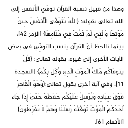
وهذا من قبيل نسبة القرآن توفّي الأنفس إلى
الله تعالى بقوله: {اللَّهُ يَتَوَفَّى الْأَنفُسَ حِينَ
مَوْتِهَا وَالَّتِي لَمْ تَمُتْ فِي مَنَامِهَا} [الزمر 42]،
بينما نلاحظ أنّ القرآن ينسب التوفِّي في بعض
الآيات الأخرى إلى غيره، بقوله تعالى: {قُلْ
يَتَوَفَّاكُم مَّلَكُ الْمَوْتِ الَّذِي وُكِّلَ بِكُمْ} [السجدة
11]، وفي آية أخرى يقول تعالى:{وَهُوَ الْقَاهِرُ
فَوْقَ عِبَادِهِ وَيُرْسِلُ عَلَيْكُم حَفَظَةً حَتَّىَ إِذَا جَاء
أَحَدَكُمُ الْمَوْتُ تَوَفَّتْهُ رُسُلُنَا وَهُمْ لاَ يُفَرِّطُونَ}
[الأنعام 61].