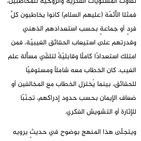
تفاوت المستويات الفكريَّة والروحيَّة للمخاطبين،
فمثلا الأئمّة (عليهم السلام) كانوا يخاطبون كلَّ
فردٍ أو جماعةٍ بحسب استعدادهم الذهني
وقدرتهم على استيعاب الحقائق الغيبيّة، فمن
امتلك استعدادًا كاملًا وقابليّةً لتلقّي مسألة علم
الغيب، كان الخطاب معه شاملاً ومستوفيًا
للحقائق، بينما يُختزل الخطاب مع المخالفين أو
ضعاف الإيمان بحسب حدود إدراكهم، تجنّبًا
للإثارة أو التشويش الفكري.
ويتجلّى هذا المنهج بوضوح في حديثٍ يرويه