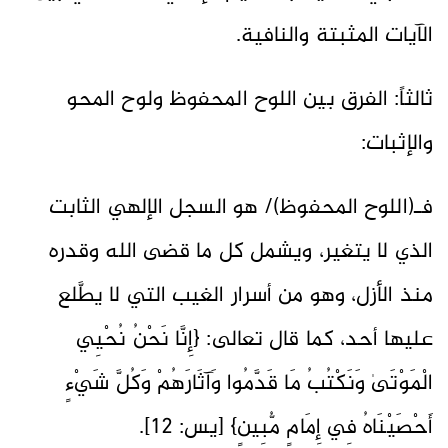
الآيات المثبتة والنافية.
ثالثاً: الفرق بين اللوح المحفوظ ولوح المحو
والإثبات:
فـ(اللوح المحفوظ)/ هو السجل الإلهي الثابت
الذي لا يتغير، ويشمل كل ما قضى الله وقدره
منذ الأزل، وهو من أسرار الغيب التي لا يطَّلع
عليها أحد، كما قال تعالى: {إِنَّا نَحْنُ نُحْيِي
الْمَوْتَىٰ وَنَكْتُبُ مَا قَدَّمُوا وَآثَارَهُمْ وَكُلَّ شَيْءٍ
أَحْصَيْنَاهُ فِي إِمَامٍ مُّبِينٍ} [يس: 12].