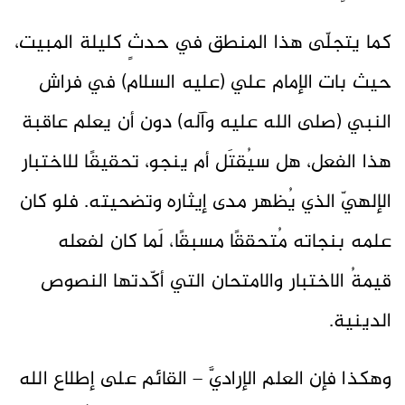
كما يتجلّى هذا المنطق في حدثٍ كليلة المبيت،
حيث بات الإمام علي (عليه السلام) في فراش
النبي (صلى الله عليه وآله) دون أن يعلم عاقبة
هذا الفعل، هل سيُقتَل أم ينجو، تحقيقًا للاختبار
الإلهيّ الذي يُظهر مدى إيثاره وتضحيته. فلو كان
علمه بنجاته مُتحققًا مسبقًا، لَما كان لفعله
قيمةُ الاختبار والامتحان التي أكّدتها النصوص
الدينية.
وهكذا فإن العلم الإراديَّ – القائم على إطلاع الله