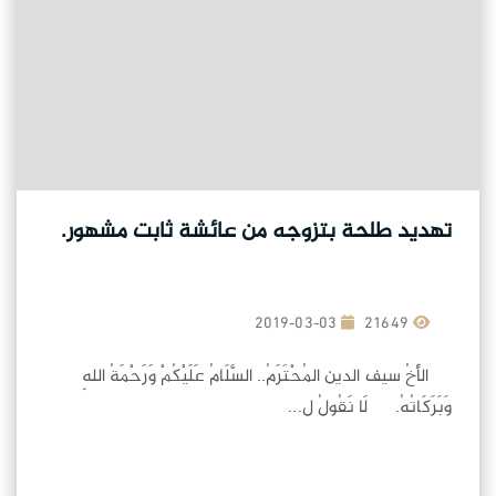
تهديد طلحة بتزوجه من عائشة ثابت مشهور.
2019-03-03
21649
الأَخُ سيف الدين المُحْتَرَمُ.. السَّلَامُ عَلَيْكُمْ وَرَحْمَةُ اللهِ
وَبَرَكَاتُهُ. لَا نَقُولُ ل...