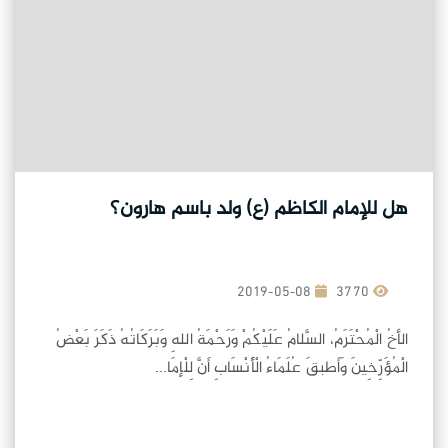
هل للإمام الكاظم (ع) ولد باسم هارون؟
2019-05-08
3770
الأخُ الْمُحْتَرَمُ، السَّلامُ عَلَيْكُمْ وَرَحْمَةُ اللهِ وَبَرَكَاتُهُ ذَكَرَ بَعْضُ
الْمُؤَرِّخِينَ وَأَطبقَ عُلَمَاءُ الْأَنْسَابِ أَنَّ لِلْإمَا...