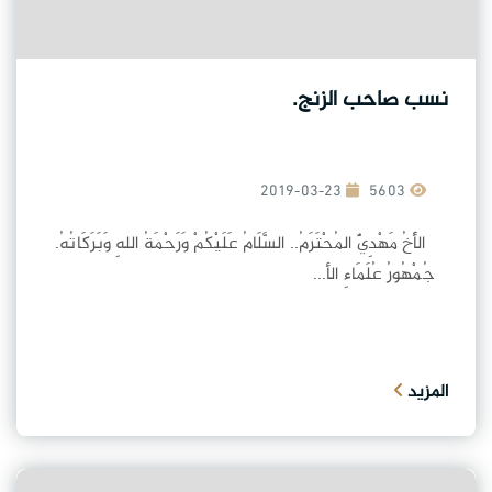
نسب صاحب الزنج.
2019-03-23
5603
الأَخُ مَهْدِيٌّ المُحْتَرَمُ.. السَّلَامُ عَلَيْكُمْ وَرَحْمَةُ اللهِ وَبَرَكَاتُهُ.
جُمْهُورُ عُلَمَاءِ الأ...
المزيد