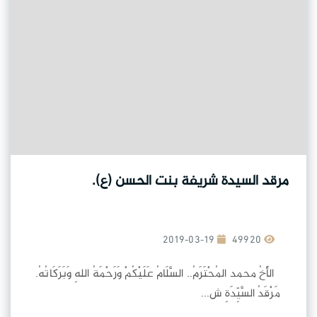
مرقد السيدة شريفة بنت الحسن (ع).
2019-03-19
49920
الأَخُ محمد المُحْتَرَمُ.. السَّلَامُ عَلَيْكُمْ وَرَحْمَةُ اللهِ وَبَرَكَاتُهُ.
مَرْقَدُ السَّيِّدَةِ ش...