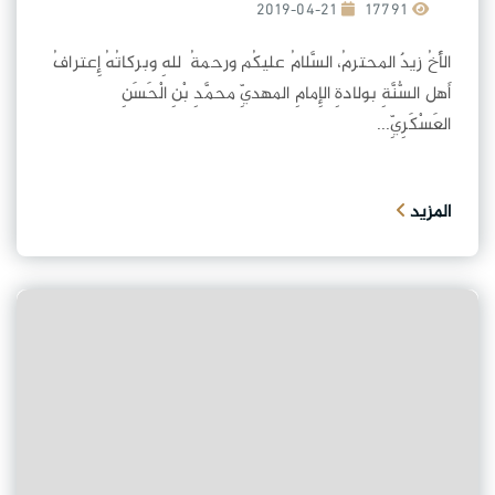
2019-04-21
17791
الأَخُ زيدٌ المحترمُ، السَّلامُ عليكُم ورحمةُ ٱللهِ وبركاتُهُ إِعترافُ
أَهل السُّنَّةِ بولادةِ الإِمامِ المهديِّ محمَّدِ بْنِ الْحَسَنِ
العَسْكَرِيِّ...
المزيد