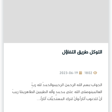
التوكل طريق التفاؤل
2023-06-19
1802
الجواب:بسم الله الرحمن الرحيموالحمدُ لله ربِّ
العالمينوصلى الله على محمدٍ وآله الطيبين الطاهرينلا ريبَ
أنّ للذنوب آثاراً،وأنّ لترك المستحبَّات آثاراً،...