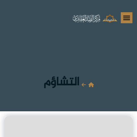
التشاؤم