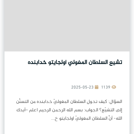
تشيع السلطان المغولي أولجايتو خدابنده
2025-05-23
1139
السؤال: كيف تحول السلطان المغوليّ خدابنده من التسنُّن
إلى التشيّع؟ الجواب: بسم الله الرحمن الرحيم اعلم –أيدك
الله- أنَّ السلطان المغوليّ اولجايتو خ...