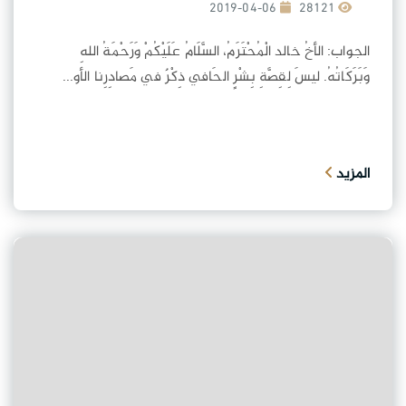
2019-04-06
28121
الجواب: الأخُ خالد الْمُحْتَرَمُ، السَّلَامُ عَلَيْكُمْ وَرَحْمَةُ اللهِ
وَبَرَكَاتُهُ. ليسَ لِقِصَّةِ بِشْرٍ الحَافي ذِكْرٌ في مَصادِرِنا الأو...
المزيد