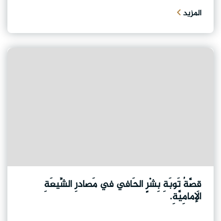
المزيد
قِصَّةُ تَوبَةِ بِشْرٍ الحَافي في مَصادرِ الشِّيعَةِ
الإمامِيَّةِ.