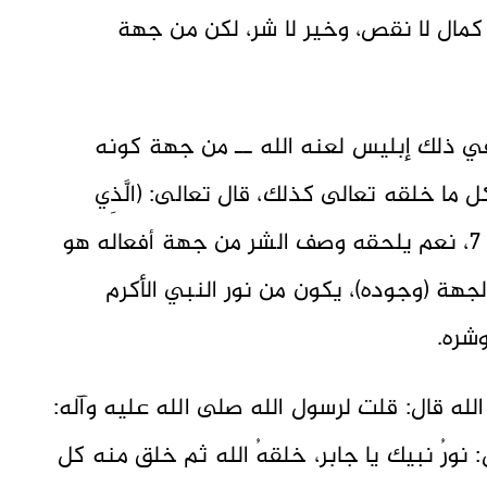
و كمال لا نقص، وخير لا شر، لكن من جهة
ي ذلك إبليس لعنه الله ــ من جهة كونه
 ما خلقه تعالى كذلك، قال تعالى: (الَّذِي
أَحْسَنَ كُلَّ شَيْءٍ خَلَقَهُ.. الآية)، السجدة: 7، نعم يلحقه وصف الشر من جهة أفعاله هو
جهة (وجوده)، يكون من نور النبي الأكرم
شره.
له قال: قلت لرسول الله صلى الله عليه وآله:
ورُ نبيك يا جابر، خلقهُ الله ثم خلق منه كل