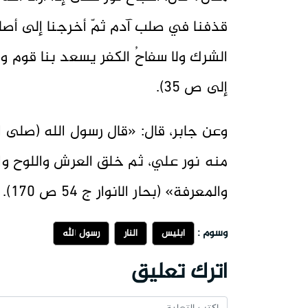
قذفنا في صلب آدم ثمّ أخرجنا إلى أصلاب 
إلى ص 35).
وعن جابر، قال: «قال رسول الله (صلى ال
منه نور علي، ثم خلق العرش واللوح وال
والمعرفة» (بحار الانوار ج 54 ص 170).
وسوم :
ابليس
النار
رسول الله
اترك تعليق