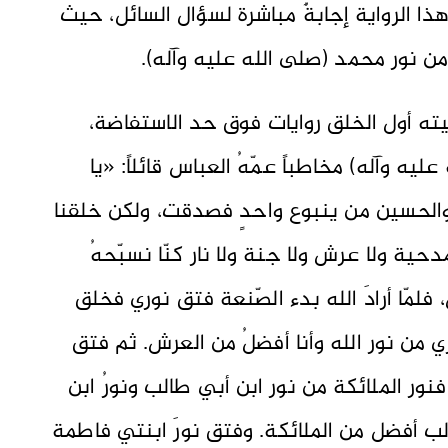
الأنوار، ج ١٥، ص٢٤)، وفي هذا الرواية إجابةٌ مباشرة لسؤال السائل، حيث
من نور محمد (صلى الله عليه وآله).
ته أول الخلق روايات فوق حد الاستفاضة،
يه وآله) مخاطباً عمّهُ العباس قائلاً: «يا
ن والحسين من ينبوع واحدٍ فصدقت، ولكن خلقنا
حية ولا عرش ولا جنة ولا نار كنّا نسبّحهُ
لمّا أرادَ الله بدء الصّنعة فتق نوري فخلق
 من نور الله وأنا أفضلُ من العرش. ثم فتق
نور الملائكة من نور ابن أبي طالب ونورُ ابن
لب أفضل من الملائكة. وفتق نورَ ابنتي فاطمة