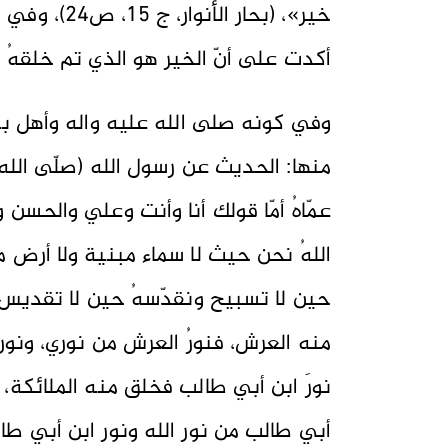
خير»، (بحار 
أكدت على أنّ الخير هو الذي تم خلقهُ 
وفي كونه صلى الله عليه واله وأهل بي
منها: الحديث عن رسول الله (صلّى الله عل
عمّاهُ أمّا قولك أنا وأنت وعلي والحس
اللهُ نحن حيث لا سماء مبنية ولا أرض مد
حين لا تسبيح ونقدّسهُ حين لا تقديس، ف
منه العرش، فنورُ العرش من نوري، ونوري
نورَ ابن أبي طالب فخلق منه الملائكة، ف
أبي طالب من نور الله ونور ابن أبي طا