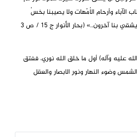
الآباء وأرحام الاُمّهات ولا يصيبنا بخسُ
الشرك ولا سفاحُ الكفر يسعد بنا قوم ويشقي بنا آخرون..» (بحار الأنوار ج 15 / ص 3
له عليه وآله) أول ما خلق الله نوري، ففتق
شمس وضوء النهار ونور الابصار والعقل