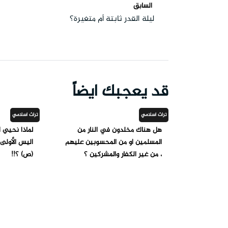
السابق
ليلة القدر ثابتة أم متغيرة؟
قد يعجبك ايضاً
تراث اسلامي
تراث اسلامي
هل هناك مخلدون في النار من
لماذا نحيي أ
المسلمين أو من المحسوبين عليهم
أليس الأولى 
، من غير الكفار والمشركين ؟
(ص) ؟!!