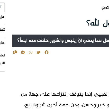
آ
لامي
هل 
 الله؟
كيف
هل هذا يعني أنّ إبليس والشرور خلقت منه أيضاً؟
هل 
لما
النب
والقبيح، إنما يتوقف انتزاعها على جهة من
 خير وحسن، ومن جهة أخرى شر وقبيح،