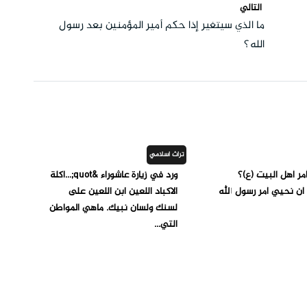
التالي
ما الذي سيتغير إذا حكم أمير المؤمنين بعد رسول
الله؟
تراث اسلامي
مر أهل البيت (ع)؟
ورد في زيارة عاشوراء &quot;...اكلة
أن نحيي أمر رسول الله
الاكباد اللعين ابن اللعين على
لسنك ولسان نبيك. ماهي المواطن
التي...