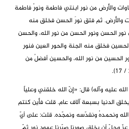
اوات والأرض من نور ابنتي فاطمة ونورُ فاطمة
ت والأرض. ثم فتق نورَ الحسن فخلق منه
نور الحسن ونور الحسن من نور الله، والحسن
لحسين فخلق منه الجنة والحور العين فنور
ور الحسين من نور الله، والحسين أفضلُ من
له عليه وآله) قال: «إنّ الله خلقني وعلياً
لق الدنيا بسبعة آلاف عام. قلت فأين كنتم
الله ونحمدهُ ونقدّسه ونمجّده. قلت: على أيّ
 عزّ وجلّ أن يخلق صورنا صيّرنا عمود نور ثمّ