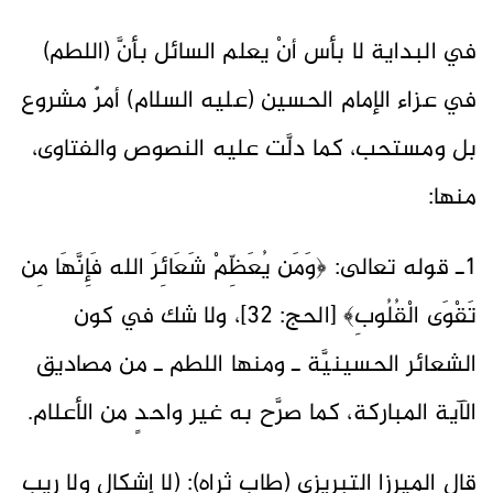
في البداية لا بأس أنْ يعلم السائل بأنَّ (اللطم)
في عزاء الإمام الحسين (عليه السلام) أمرٌ مشروع
بل ومستحب، كما دلَّت عليه النصوص والفتاوى،
منها:
1ـ قوله تعالى: ﴿وَمَن يُعَظِّمْ شَعَائِرَ الله فَإِنَّهَا مِن
تَقْوَى الْقُلُوبِ﴾ [الحج: 32]، ولا شك في كون
الشعائر الحسينيَّة ـ ومنها اللطم ـ من مصاديق
الآية المباركة، كما صرَّح به غير واحدٍ من الأعلام.
قال الميرزا التبريزي (طاب ثراه): (لا إشكال ولا ريب