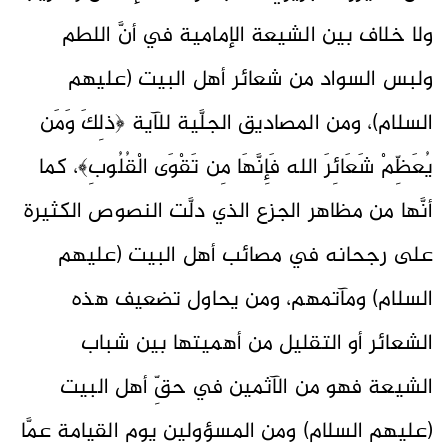
ولا خلاف بين الشيعة الإمامية في أنَّ اللطم
ولبس السواد من شعائر أهل البيت (عليهم
السلام)، ومن المصاديق الجلَّية للآية ﴿ذلِكَ وَمَن
يُعَظِّمْ شَعَائِرَ الله فَإِنَّهَا مِن تَقْوَى الْقُلُوبِ﴾، كما
أنَّها من مظاهر الجزع الذي دلَّت النصوص الكثيرة
على رجحانه في مصائب أهل البيت (عليهم
السلام) ومآتمهم، ومن يحاول تضعيف هذه
الشعائر أو التقليل من أهميتها بين شباب
الشيعة فهو من الآثمين في حقِّ أهل البيت
(عليهم السلام) ومن المسؤولين يوم القيامة عمَّا