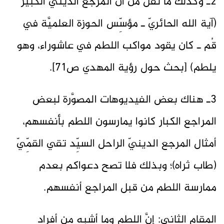
2ـ وكذلك ما نُقل من أنَّ المرجع الدينيّ الكبير
(آية الله الحائريّ ـ مؤسِّس الحوزة العلميَّة في
قُم ـ كان يقود مواكب اللطم في عاشوراء، وهو
يلطم) [بحث حول رؤية المهدي ص71].
3ـ هناك بعض الفيديوهات المصوَّرة لبعض
المراجع الكبار كانوا يمارسون اللطم بأنفسهم،
أمثال المرجع الدينيّ الراحل السيِّد تقي القمِّيّ
(طاب ثراه)؛ وبذلك فلا تصح دعواكم بعدم
ممارسة اللطم من قبل المراجع أنفسهم.
المقام الثاني: إنَّ اللطم وما أشبه من أفراد