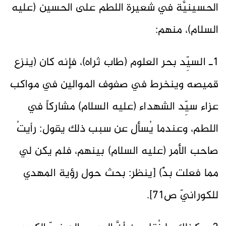
الحسينيَّة في شعيرة اللطم على الحسين (عليه
السلام)، منهم:
1ـ السيِّد بحر العلوم (طاب ثراه)، فإنه كان (ينزع
قميصه وينخرط في صفوف الموالين في مواكب
عزاء سيِّد الشهداء (عليه السلام) مشاركاً في
اللطم، وعندما يُسأل عن سبب ذلك يقول: رأيتُ
صاحب الأمر (عليه السلام) بينهم، فلم يكن لي
مما فعلت بدٌّ) [ينظر: بحث حول رؤية المهدي
للكورانيّ ص71].