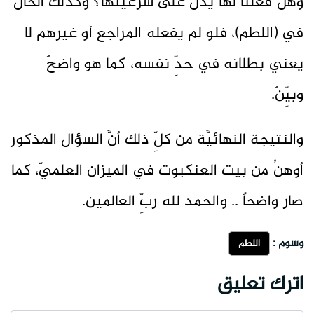
وهل فعلنا لها يدلُّ على شرعيتها؟ وكذلك الحال
في (اللطم)، فلو لم يفعله المراجع أو غيرهم لا
يعني بطلانه في حدِّ نفسه، كما هو واضحٌ
وبيِّنٌ.
والنتيجة النهائيَّة من كلِّ ذلك أنَّ السؤال المذكور
أوهنُ من بيت العنكبوت في الميزان العلميّ، كما
صار واضحاً .. والحمد لله ربِّ العالمين.
وسوم :
اللطم
اترك تعليق