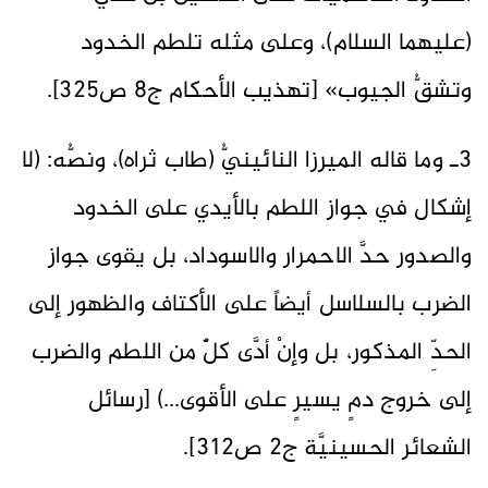
(عليهما السلام)، وعلى مثله تلطم الخدود
وتشقُّ الجيوب» [تهذيب الأحكام ج٨ ص325].
3ـ وما قاله الميرزا النائينيُّ (طاب ثراه)، ونصُّه: (لا
إشكال في جواز اللطم بالأيدي على الخدود
والصدور حدَّ الاحمرار والاسوداد، بل يقوى جواز
الضرب بالسلاسل أيضاً على الأكتاف والظهور إلى
الحدِّ المذكور، بل وإنْ أدَّى كلٌّ من اللطم والضرب
إلى خروج دمٍ يسيرٍ على الأقوى...) [رسائل
الشعائر الحسينيَّة ج2 ص312].