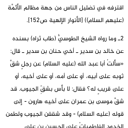
اقترفه في تضليل الناس من جهة مظالم الأئمَّة
(عليهم السلام)) [الأنوار الإلهية ص152].
2ـ وما رواه الشيخ الطوسيُّ (طاب ثراه) بسنده
عن خالد بن سدير ـ أخي حنان بن سدير ـ قال:
«سألتُ أبا عبد الله (عليه السلام) عن رجلٍ شقَّ
ثوبه على أبيه، أو على أمه، أو على أخيه، أو
على قريبٍ له؟ فقال: لا بأس بشقِّ الجيوب. قد
شقَّ موسى بن عمران على أخيه هارون - إلى
قوله (عليه السلام) - وقد شققن الجيوب ولطمن
الخدود الفاطمياتُ على الحسين بن علي