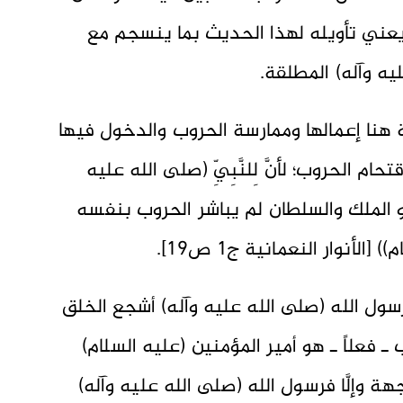
يعني تأويله لهذا الحديث بما ينسجم مع
ه وآله) المطلقة.
عة هنا إعمالها وممارسة الحروب والدخول فيها
ام الحروب؛ لأنَّ لِلنَّبِيِّ (صلى الله عليه
ان هو الملك والسلطان لم يباشر الحروب بنفسه
الأنوار النعمانية ج1 ص١٩].
ّ رسول الله (صلى الله عليه وآله) أشجع الخلق
روب ـ فعلاً ـ هو أمير المؤمنين (عليه السلام)
ة وإلَّا فرسول الله (صلى الله عليه وآله)