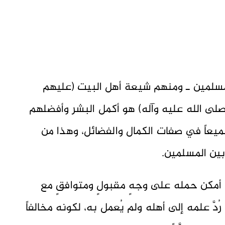
َّة المسلمين ـ ومنهم شيعة أهل البيت (عليهم
ظم (صلى الله عليه وآله) هو أكمل البشر وأفضلهم
جميعاً في صفات الكمال والفضائل، وهذا من
بين المسلمين.
ْ أمكن حمله على وجهٍ مقبولٍ ومتوافقٍ مع
ّا رُدَّ علمه إلى أهله ولم يُعمل به، لكونه مخالفاً