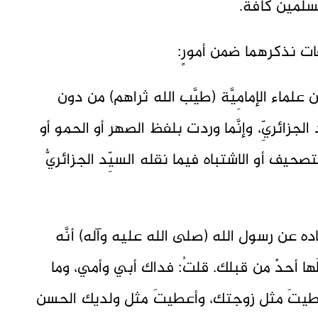
مين كافَّةً.
قات نذكرهما ضمن أمورٍ:
ن علماء الإمامِيَّة (طيَّب الله ثراهم) من دون
جزائريِّ، وإنَّما وردت بلفظ الصهر أو الحمو أو
صحيف أو الاشتباه فيما نقله السيِّد الجزائريُّ
ه عن رسول الله (صلى الله عليه وآله) أنَّه
ُعطَها أحدٌ من قبلك. قلتُ: فداك أبي وأمي، وما
عطيتَ مثل زوجتك، وأعطيتَ مثل ولديك الحسن