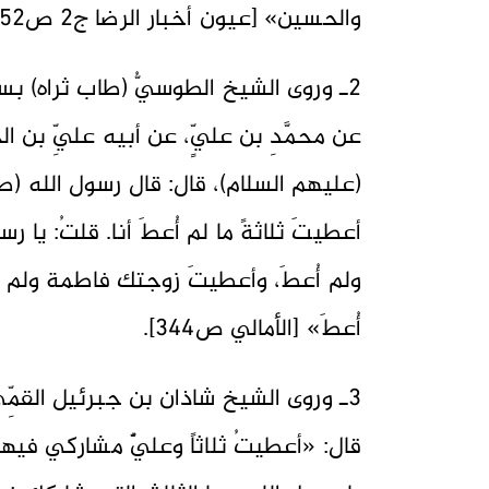
والحسين» [عيون أخبار الرضا ج2 ص٥٢].
2ـ وروى الشيخ الطوسيُّ (طاب ثراه) بس
عن محمَّدِ بن عليٍّ، عن أبيه عليِّ بن 
(عليهم السلام)، قال: قال رسول الله (صلى ال
أعطيتَ ثلاثةً ما لم أُعطَ أنا. قلتُ: يا 
ولم أُعطَ، وأعطيتَ زوجتك فاطمة ولم 
أُعطَ» [الأمالي ص٣٤٤].
3ـ وروى الشيخ شاذان بن جبرئيل القمِّي
قال: «أعطيتُ ثلاثاً وعليٌّ مشاركي فيها