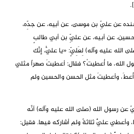
نده عن عليِّ بن موسى، عن أبيه، عن جدِّه،
الحسين، عن أبيه، عن عليِّ بن أبي طالبٍ
له عليه وآله) لِعَلِيٍّ: «يا عليُّ، إنَّك
رسول الله، ما أُعطيتُ؟ فقال: أعطيتَ صهراً مثلي
أُعطَ، وأعطيتَ مثل الحسن والحسين ولم
ّ عن رسول الله (صلى الله عليه وآله) أنَّه
، وأعطي عليٌّ ثلاثةً ولم أشاركه فيها. فقيل: