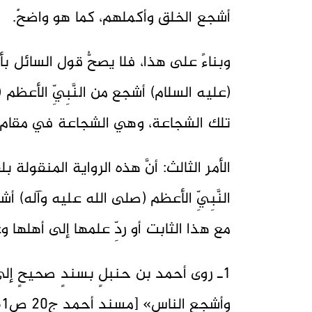
أشجع الخلق وأكملهم، كما هو واضحٌ.
وبناءً على هذا، فلا يصحُّ قول السائل بأنَّ
(عليه السلام) أشجع من النَّبِيِّ الأعظم
تلك الشجاعة، وهي الشجاعة في مقام ال
الأمر الثالث: أنَّ هذه الرواية المنقول
النَّبِيِّ الأعظم (صلى الله عليه وآله) 
مع هذا الثابت أو ردِّ علمها إلى أهلها و
1ـ روى أحمد بن حنبلٍ بسندٍ صحيحٍ إل
وأشجع الناس» [مسند أحمد ج20 ص261، ط الرسالة].