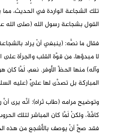
تلك الشجاعة الواردة في الحديث، مما 
القول بشجاعة رسول الله (صلى الله علي
فقال ما نصُّه: (ينبغي أنْ يراد بالشجا
لا مبدؤها، من قوَّة القلب والجرأة على اقتح
وآله) منها الحظَّ الأوفر. نعم، لَمَّا ك
المباركة بل تصدَّى لها عليٌّ (عليه السلام)) [
وتوضيح مرامه (طاب ثراه): أنَّه يرى أنَ
كافَّةً، ولكنْ لَمَّا كان المباشر لتلك الح
فقد صحَّ أنْ يوصف بالأشجع من هذه الجه