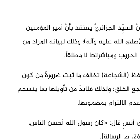
 السيِّد الجزائريَّ يعتقد بأنَّ أمير المؤمنين
 (صلى الله عليه وآله)؛ وذلك لبيانه المراد من
حروب ومباشرتها لا مطلقاً.
ة بلفظ (الشجاعة) تخالف ما ثبت ضرورةً من كون
أشجع الخلق؛ ولذلك فلابدَّ من تأويلها بما ينسجم
عدم الالتزام بمضمونها.
ى أنسٍ قال: «كان رسول الله أحسن الناس،