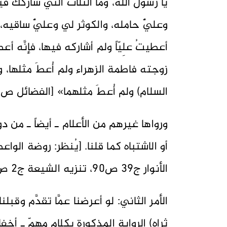
يا رسول الله، وما الثلاث التي شاركك في
وعليٌّ حامله، والكوثر لي وعليٌّ ساقيه، و
أعطيتُ علِيّاً ولم أشاركه فيها، فإنَّه 
زوجته فاطمة الزهراء ولم أُعطَ مثلها
السلام) ولم أُعطَ مثلهما» [الفضائل ص١١١، الروضة ص٥٦].
ورواها غيرهم من الأعلام ـ أيضاً ـ من
الأنوار ج39 ص90، تنزيه الشيعة ج2 ص103، وغيرها من المصادر الكثيرة].
الأمر الثاني: لو أعرضنا عمَّا تقدَّم وقبلن
ثراه) الرواية المذكورة بكلامٍ مهمٍّ ـ أخفا