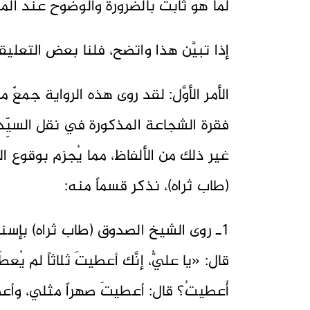
لما هو ثابتٌ بالضرورة والوضوح عند المسل
إذا تبيَّن هذا واتضح، فلنا بعض التعلي
الأمر الأوَّل: لقد روى هذه الرواية جمعٌ م
فقرة الشجاعة المذكورة في نقل السيِّد ال
غير ذلك من الألفاظ، مما يُجزم بوقوع الت
(طاب ثراه)، نذكر قسماً منه:
1ـ روى الشيخ الصدوق (طاب ثراه) بإسناد
قال: «يا عليُّ، إنَّك أعطيتَ ثلاثاً لم ي
أُعطيتُ؟ قال: أعطيتَ صهراً مثلي، وأ