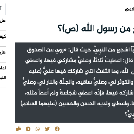
آ
لامي
هل 
 من رسول الله (ص)؟
كيف
علِيّاً أشجع من النبِيِّ، حيث قال: «روي عن الصدوق
هل 
ه) قال: أعطيتُ ثلاثاً، وعليٌّ مشاركي فيها، وأعطي
لما
 الله، وما الثلاث التي شاركك فيها عليٌّ (عليه
النب
لكوثر لي، وعليٌّ ساقيه، والجنَّة والنار لي، وعليٌّ
أشاركه فيها، فإنَّه أعطي شجاعةً ولم أُعطَ مثله،
ها، وأعطي ولديه الحسن والحسين (عليهما السلام)
يِّ؟