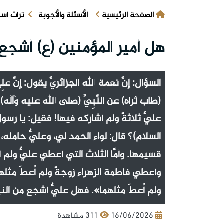
الصفحة الرئيسية
الأسئلة والأجوبة
تراث اس
هل أمير المؤمنين (ع) أشجع
السؤال: إنَّ نعمة الله الجزائريَّ يقول: إنَّ 
(طاب ثراه) عن النَّبِيِّ (صلى الله عليه وآل
عليٌّ ثلاثةً ولم أشاركه فيها! فقيل: يا رسول
السلام)؟ قال: لواء الحمد لي، وعليٌّ حامله، وا
قسيمها. وأمَّا الثلاث التي أعطي عليٌّ ولم 
وأعطي فاطمة الزهراء زوجةً ولم أُعطَ مثل
ولم أُعطَ مثلهما». فهل عليٌّ أشجع من النبِ
16/06/2026
311 مشاهدة