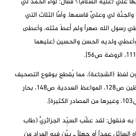
ها عليٌّ (عليه السلام)؟ فقال: لواء الحمد لي
الجنَّة لي وعليٌّ قاسمها. وأمَّا الثلاث التي
أعطي رسول الله صهراً ولم أُعطَ مثله، وأعطى
، وأعطي ولديه الحسن والحسين (عليهما
 دون لفظ (الشجاعة)، مما يُقطع بوقوع التصحيف
أو الاشتباه كما قلنا. [يُنظر: روضة الواعظين ص128، المواعظ العددية ص148، بحار
ا به فنقول: لقد عقَّب السيِّد الجزائريُّ (طاب
ه السائل عمداً أو جهلاً ـ بيَّن فيه المراد من