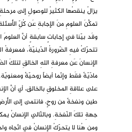
يزالُ ينقصُها الكثيرُ للوصولِ إلى مرحلةِ ال
تمكُّنَ العلومِ منَ الإجابةِ عَن كُلِّ الأسئلةِ
وقَد بيّنا في إجاباتٍ سابقةٍ أنَّ العلومَ 
تتحرّكُ فيهِ الضّرورةُ الدّينيّةُ، فمعرفةُ ال
الإنسانَ عَن معرفةِ اللهِ الخالقِ لتلكَ الظ
مادّيّةً فقَط وإنّما أيضاً روحيّةٌ ومعنويّة
على علاقةِ المخلوقِ بالخالق، أي أنَّ الإنس
طين ونفخةً من روحٍ، فانتمى إلى الأرضِ م
جهةِ تلكَ النّفخةِ. وبالتّالي الإنسانُ يمك
ومِن هُنا لا يتحرّكُ الإنسانُ في اتّجاهٍ و