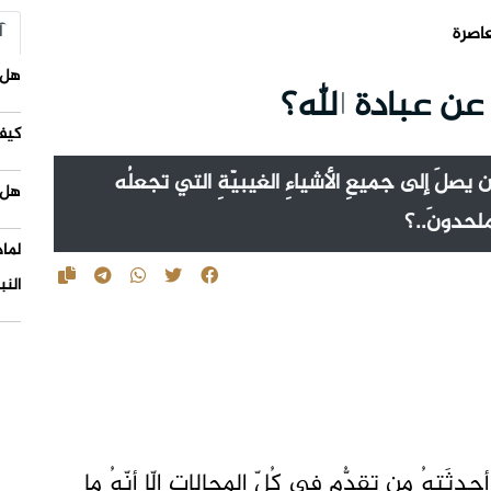
آ
عاصرة
هل 
ن عبادة الله؟
كيف
 يصلَ إلى جميعِ الأشياءِ الغيبيّةِ التي تجعلُه
هل 
ملحدونَ..؟
لما
النب
حدثَتهُ مِن تقدُّمٍ في كُلِّ المجالاتِ إلّا أنّهُ ما