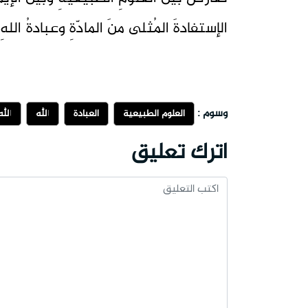
الإستفادةَ المُثلى منَ المادّةِ وعبادةُ اللهِ
وسوم :
العلوم الطبيعية
العبادة
الله
الله
اترك تعليق