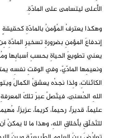
الأعلى ليتسامى على المادّةِ.
وهكذا يعترفُ المُؤمنُ بالمادّةِ كحقيقةٍ م
إندفاعَ المؤمنِ بضرورةِ تسخيرِ المادّةِ مِن
يعني تطويعَ الحياةِ بحسبِ أسبابِها ومُسب
ونعيمِها المادّيّ، وفي الوقتِ نفسِه يمتلكُ 
الكائناتِ، ولِذا نجدُه يعشقُ الكمالَ ويتوس
اللهِ الحُسنى، فيتّصلُ عبرَ تلكَ المعرفةِ 
عليماً، قديراً، رحيماً، كريماً، عزيزاً، مُهي
للتّخلّقِ بأخلاقِ اللهِ، وهذا ما لا يمكنُ أن 
تعارُضَ بينَ العلومِ الطّبيعيّةِ وبينَ الإيم