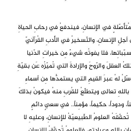
ُتأصّلةٍ في الإنسانِ، فيندفعُ في رحابِ الحياةِ
 أجلِ الإنسانِ، والتّسخيرُ في الأدبِ القُرآنيّ
ّباتِها، فلا يفوتُه شيءٌ مِن خيراتِ الدّنيا
العقلَ والرّوحَ والإرادةَ التي تُميّزُه عَن بقيّةِ
ّلُ لهُ عبرَ القيمِ التي يستمدُّها مِن أسماءِ
باللهِ تعالى ويتطلّعُ للقُربِ منهُ فيكونُ بذلكَ
مناً، ودوداً، حكيماً، مؤمِناً.. في سعيٍ دائمٍ
تُحقّقَهُ العلومُ الطّبيعيّةُ للإنسانِ، وعليهِ لا
انِ باللهِ وعبادتِه، فالعلومُ تُحقّقُ للإنسانِ