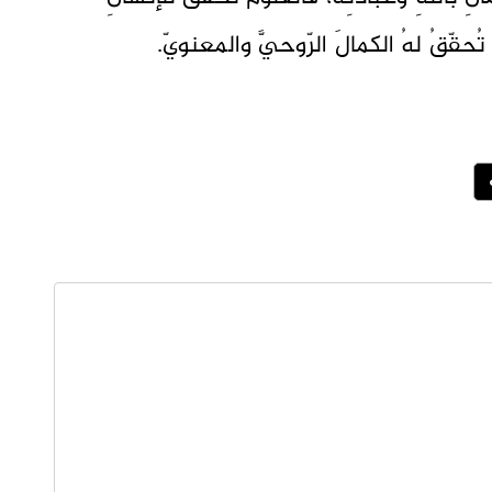
 تُحقّقُ لهُ الكمالَ الرّوحيَّ والمعنويّ.