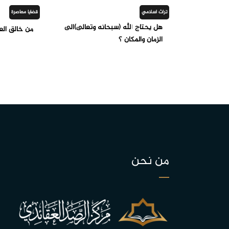
تراث اسلامي
قضايا معاصرة
هل يحتاج الله (سبحانه وتعالى)الى
من خالق الع
الزمان والمكان ؟
من نحن