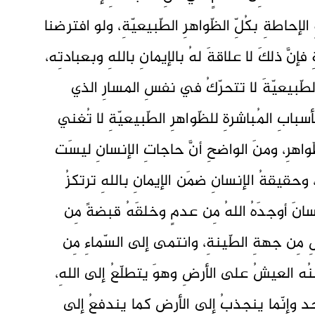
إحاطةِ بكُلِّ الظّواهرِ الطّبيعيّةِ، ولو افترضنا
 فإنَّ ذلكَ لا علاقةَ لهُ بالإيمانِ باللهِ وبعبادتِه،
الطّبيعيّةَ لا تتحرّكُ في نفسِ المسارِ الذي
أسبابِ المُباشرةِ للظّواهرِ الطّبيعيّةِ لا تُغني
ّواهرِ، ومنَ الواضحِ أنَّ حاجاتِ الإنسانِ ليسَت
، وحقيقةُ الإنسانِ ضمَن الإيمانِ باللهِ ترتكزُ
انَ أوجدَهُ اللهُ مِن عدمٍ وخلقَهُ قبضةً مِن
ِن جهةِ الطّينةِ، وانتمى إلى السّماءِ مِن
نُه العيشُ على الأرضِ وهوَ يتطلّعُ إلى اللهِ،
احدٍ وإنّما ينجذبُ إلى الأرضِ كما يندفعُ إلى