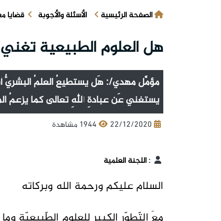
الصفحة الرئيسية
الأسئلة والأجوبة
قضايا م
هل العلوم الطبيعية تغني ع
مؤمَّل مهدي/: هَل يستطيعُ العلمُ البشريُّ أن
يستغني عَن عبادةِ اللهِ تعالى كما يزعمُ ال
22/12/2020
1944 مشاهدة
:
اللجنة العلمية
السلام عليكم ورحمة الله وبركاته
معَ التّطوّرِ الكبيرِ للعلومِ الطّبيعيّةِ وما أ