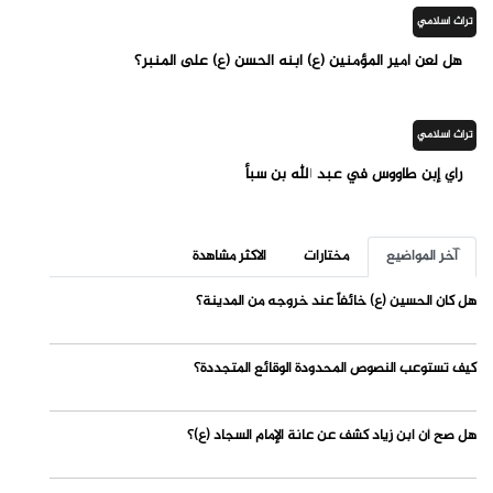
تراث اسلامي
هل لعن أمير المؤمنين (ع) ابنه الحسن (ع) على المنبر؟
تراث اسلامي
رأي إبن طاووس في عبد الله بن سبأ
آخر المواضيع
مختارات
الاكثر مشاهدة
هل كان الحسين (ع) خائفاً عند خروجه من المدينة؟
كيف تستوعب النصوص المحدودة الوقائع المتجددة؟
هل صح أن ابن زياد كشف عن عانة الإمام السجاد (ع)؟