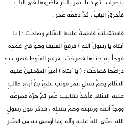
ينصرفَ . ثمَّ دعا عمرُ بالنّارِ فأضرمَها في البابِ
فأحرقَ البابَ ، ثمَّ دفعَه عُمر .
فاستقبلَتهُ فاطمةُ عليها السّلام وصاحَت : ( يا
أبتاهُ يا رسولَ اللهِ ) فرفعَ السّيفَ وهوَ في غمدِه
فوجأ بهِ جنبَها فصرخَت . فرفعَ السّوطَ فضربَ بهِ
ذراعَها فصاحَت : ( يا أبتاهُ ) أميرُ المؤمنينَ عليه
السّلام يهمُّ بقتلِ عُمر فوثبَ عليٌّ بنُ أبي طالبٍ
عليه السّلام فأخذَ بتلابيبِ عُمر ثمَّ هزّهُ فصرعَه
ووجأ أنفَه ورقبتَه وهمَّ بقتلِه ، فذكرَ قولَ رسولِ
اللهِ صلّى اللهُ عليهِ وآله وما أوصى بهِ منَ الصّبرِ