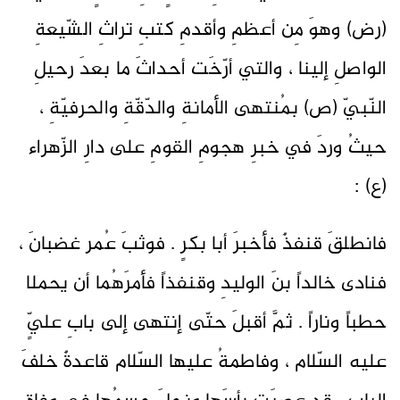
(رض) وهوَ مِن أعظمِ وأقدمِ كتبِ تراثِ الشّيعةِ
الواصلِ إلينا ، والتي أرّخَت أحداثَ ما بعدَ رحيلِ
النّبيّ (ص) بمُنتهى الأمانةِ والدّقّةِ والحرفيّةِ ،
حيثُ وردَ في خبرِ هجومِ القومِ على دارِ الزّهراء
(ع) :
فانطلقَ قنفذٌ فأخبرَ أبا بكرٍ . فوثبَ عُمر غضبانَ ،
فنادى خالداً بنَ الوليدِ وقنفذاً فأمرَهُما أن يحملا
حطباً وناراً . ثمَّ أقبلَ حتّى إنتهى إلى بابِ عليٍّ
عليه السّلام ، وفاطمةُ عليها السّلام قاعدةٌ خلفَ