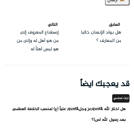
ارسال
السابق
التالي
هل يولد الإنسان خاليا
إصطناع المعروف إلى
من المعارف ؟
من هو أهل له وإلى من
هو ليس أهلاً له
قد يعجبك ايضاً
تراث اسلامي
هل اختار الله &quot;عز وجل&quot; علياً (ع) لمنصب الخلافة العظمى
بعد رسول الله (ص)؟