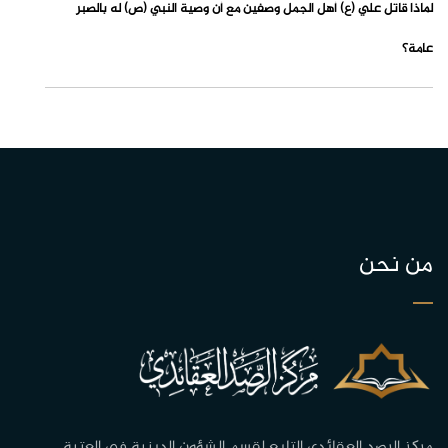
لماذا قاتل علي (ع) أهل الجمل وصفين مع أن وصية النبي (ص) له بالصبر
عامة؟
من نحن
مركز الرصد العقائدي التابع لقسم الشؤون الدينية في العتبة