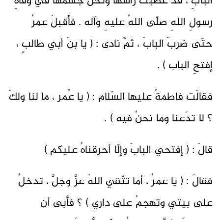
البابِ ، قد عصبَت رأسَها ونحلَ جسمُها في وفاةِ
رسولِ اللهِ صلّى اللهُ عليهِ وآله . فأقبلَ عمرُ
حتّى ضربَ البابَ ، ثمَّ نادى : ( يا بنَ أبي طالبٍ ،
إفتحِ الباب ) .
فقالَت فاطمةُ عليها السّلام : ( يا عُمر ، ما لنا ولكَ
؟ لا تدَعنا وما نحنُ فيه ) .
قالَ : ( إفتحي البابَ وإلّا أحرقناهُ عليكم )
فقالَ : ( يا عمرُ ، أما تتّقي اللهَ عزَّ وجلَّ ، تدخلُ
على بيتي وتهجمُ على داري ) ؟ فأبى أن