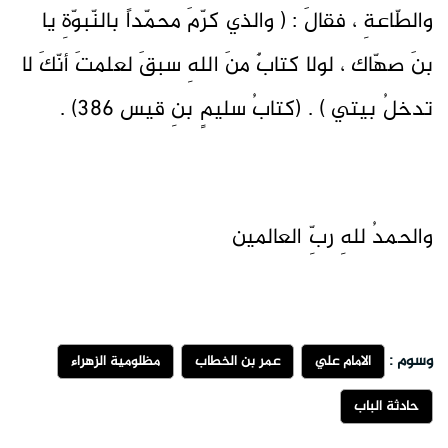
والطّاعةِ ، فقالَ : ( والذي كرّمَ محمّداً بالنّبوّةِ يا
بنَ صهّاك ، لولا كتابٌ منَ اللهِ سبقَ لعلمتَ أنّكَ لا
تدخلُ بيتي ) . (كتابُ سليمٍ بنِ قيس 386) .
والحمدُ للهِ ربِّ العالمين
وسوم :
الامام علي
عمر بن الخطاب
مظلومية الزهراء
حادثة الباب