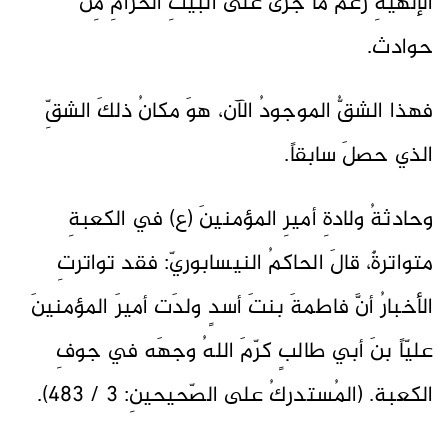
الإلهيّةِ رغمَ ما جرى على البيتِ الحرامِ مِن
حوادث.
فهذا الشقُّ الموجودُ الآن، هوَ مكانُ ذلكَ الشقِّ
الذي حصلَ سابقاً.
وحادثةُ ولادةِ أميرِ المؤمنينَ (ع) في الكعبةِ
متواترةٌ، قالَ الحاكمُ النيسابوريّ: فقد تواترتِ
الأخبارُ أنَّ فاطمةَ بنتَ أسدٍ ولدَت أميرَ المؤمنينَ
عليّاً بنَ أبي طالبٍ كرّمَ اللهُ وجهَه في جوفِ
الكعبة. (المُستدركُ على الصّحيحينِ: 3 / 483).