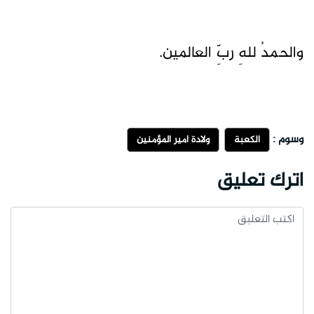
والحمدُ للهِ ربِّ العالمين.
وسوم :
الكعبة
ولادة أمير المؤمنين
اترك تعليق