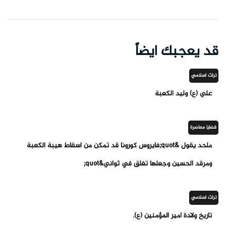
قد يعجبك ايضاً
تراث اسلامي
علي (ع) وليد الكعبة
قضايا معاصرة
ملحد يقول &quot;فايروس كورونا قد تمكن من اسقاط هيبة الكعبة
ومرقد الحسين وجعلها تغلق في ثواني&quot;
تراث اسلامي
تاريخ ولادة أمير المؤمنين (ع).