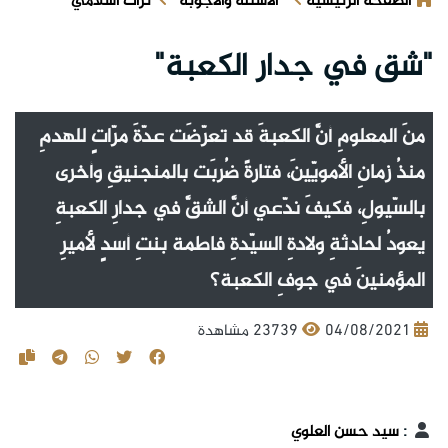
الصفحة الرئيسية
الأسئلة والأجوبة
تراث اسلامي
"شق في جدار الكعبة"
منَ المعلومِ أنَّ الكعبةَ قد تعرّضَت عدّةَ مرّاتٍ للهدمِ
منذُ زمانِ الأمويّينَ، فتارةً ضُربَت بالمنجنيقِ وأخرى
بالسّيولِ، فكيفَ ندّعي أنَّ الشقَّ في جدارِ الكعبةِ
يعودُ لحادثةِ ولادةِ السيّدةِ فاطمة بنتِ أسدٍ لأميرِ
المؤمنينَ في جوفِ الكعبة؟
04/08/2021
23739 مشاهدة
:
سيد حسن العلوي