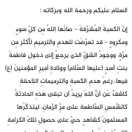
السلام عليكم ورحمة الله وبركاته :
إنّ الكعبةَ المُشرّفةَ – صانَها اللهُ مِن كلِّ سوءٍ
ومكروهٍ – قد تعرّضَت للهدمِ والترميمِ لأكثر مِن
مرّةٍ، ووجودُ الشقِّ الذي يرجعُ إلى دخولِ فاطمةَ
بنتِ أسدٍ (عليها السّلام) وولادةِ أميرِ المؤمنينَ (ع)
فيها، رغمَ هدمِ الكعبةِ والترميماتِ اللاحقةِ
كاشفٌ عَن أنَّ اللهَ يريدُ أن تبقى هذهِ الحادثةُ
كالشّمسِ السّاطعة على مرِّ الزّمانِ، ليتذكّرَها
المسلمونَ كشاهدٍ حيّ على حصولِ تلكَ الكرامةِ