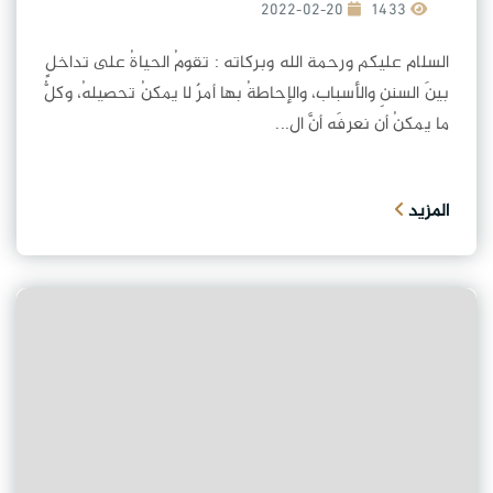
2022-02-20
1433
السلام عليكم ورحمة الله وبركاته : تقومُ الحياةُ على تداخلٍ
بينَ السننِ والأسباب، والإحاطةُ بها أمرٌ لا يمكنُ تحصيلهُ، وكلُّ
ما يمكنُ أن نعرفَه أنَّ ال...
المزيد