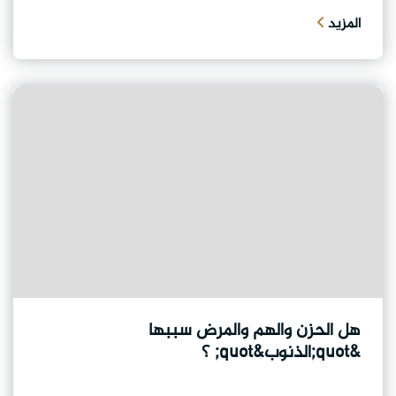
المزيد
هل الحزن والهم والمرض سببها
&quot;الذنوب&quot; ؟