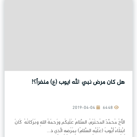
هل كان مرض نبي الله أيوب (ع) منفراً؟!
2019-04-04
6448
الأَخُ مُحمَّدٌ المُحتَرَمُ، السَّلامُ عَلَيكُم ورَحمَةُ اللهِ وبَرَكاتُهُ كَانَ
اِبْتِلَاءُ أَيُّوبَ (عَلَيْهِ السَّلامُ) بِمَرَضِهِ الَّذِي ذ...