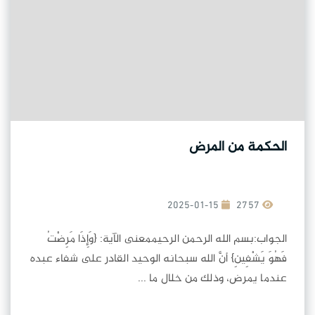
الحكمة من المرض
2025-01-15
2757
الجواب:بسم الله الرحمن الرحيممعنى الآية: {وَإِذَا مَرِضْتُ
فَهُوَ يَشْفِينِ} أنَّ الله سبحانه الوحيد القادر على شفاء عبده
عندما يمرض، وذلك من خلال ما ...