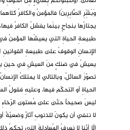
تعالى: (وَلَنَبلُوَنَّكُم بِشَيءٍ مِّنَ الخَوفِ وَالج
وَبَشِّرِ الصَّابِرِينَ) فالمؤمنُ والكافرُ كلاه
يجتازُها بنجاحٍ بينَما يفشلُ الكافرُ فيها، 
طبيعةِ الحياةِ التي يعيشُها المؤمنُ في 
الإنسانِ الوقوفُ على طبيعةِ القوانينِ ا
يعيشُ في ضنكٍ منَ العيشِ في حينِ يعي
تصوّرَ السائلُ، وبالتالي لا يمتلكُ الإنسان
الحياةِ أو التحكّم فيها، وعليهِ فقولُ السّائ
ليسَ صحيحاً حتّى على مُستوى الرّخاءِ ا
لا ننفي أن يكونَ للذنوبِ آثارٌ وضعيّةٌ أو
إلّا أنّنا لا نعرفُ المُعادلةَ التي تحكمُ ذ