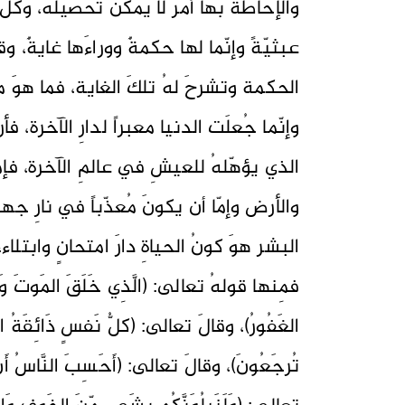
والإحاطةُ بها أمرٌ لا يمكنُ تحصيلهُ، وكلُّ 
عبثيّةً وإنّما لها حكمةٌ ووراءَها غايةٌ، وقد
الحكمة وتشرحَ لهُ تلكَ الغاية، فما هوَ معلو
وإنّما جُعلَت الدنيا معبراً لدارِ الآخرة، ف
الذي يؤهّلهُ للعيشِ في عالمِ الآخرة، فإمّ
والأرض وإمّا أن يكونَ مُعذّباً في نارِ جه
البشر هوَ كونُ الحياةِ دارَ امتحانٍ وابتلا
فمِنها قولهُ تعالى: (الَّذِي خَلَقَ المَوتَ وَالحَيَا
الغَفُورُ)، وقالَ تعالى: (كلُّ نَفسٍ ذَائِقَةُ المَوتِ
تُرجَعُونَ)، وقالَ تعالى: (أَحَسِبَ النَّاسُ أَن يُ