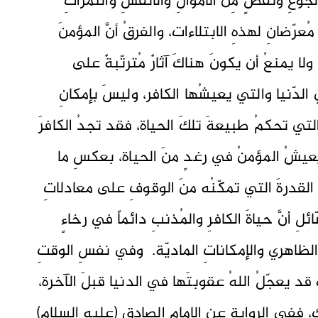
ُوعِ وَنَقصٍ مِّنَ الأَموَالِ وَالأَنفُسِ وَالثَّمَرَاتِ ۗ
ما مُعرّضانِ لهذهِ الابتلاءات، والفرقُ أنَّ المؤمنَ
ولا يمنعُ أن يكونَ هناكَ آثارٌ مُترتّبةٌ على
الدّنيا والتي يعيشُها الكافر، وليسَ بإمكانِ
لتي تحكمُ طبيعةَ تلكَ الحياة، فقد تجدُ الكافرَ
شُ المؤمنُ في رغدٍ منَ الحياة، بعكسِ ما
ُ القدرةَ التي تمكّنُه منَ الوقوفِ على معادلاتِ
لِ أنَّ حياةَ الكافرِ والمُذنبِ دائماً في رخاءٍ
لظاهري والإمكاناتِ الماديّة. وفي نفسِ الوقتِ
 قد يعجّلُ اللهُ عقوبتَها في الدنيا قبلَ الآخرة،
لك، ففي الروايةِ عن الإمامِ الصادقِ (عليهِ السلام)