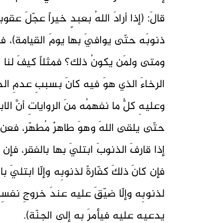
قالَ: (إذا أرادَ اللهُ بعبدٍ خيراً عجّلَ عق
ذنوبَه حتّى يوافيَ بها يومَ القيامة)، فن
ومتى ولمَن يكونُ ذلك؟ فمثلاً كيفَ لنا أن ن
الرخاءَ الذي هوَ فيه كانَ بسببِ عدمِ الذ
وعليهِ كلُّ ما نفهمُه منَ الرواياتِ أنَّ ا
حتّى يلقى اللهَ وهوَ طاهرٌ مُطهّر، فعن رس
إذا قارفَ الذنوبَ ابتليَ بها بالفقر، فإن ك
فإن كانَ ذلكَ كفّارةً لذنوبِه وإلّا ابتليَ 
لذنوبِه وإلّا ضيّقَ عليه عندَ خروجِ نفسِ
يدعيه عليهِ فيأمرَ بهِ إلى الجنّة).