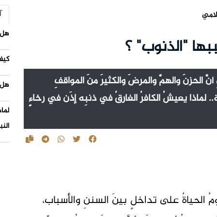
آ
لامي
هل 
ها "الذنوب" ؟
كيف
َّ الحزنَ والهمَّ والمرضَ والكثيرَ منَ المواقفِ
هل 
 لماذا يعيشُ الكافرُ الغارقُ في ذنبِه إذَن في رخاءٍ
لما
النب
 الحياةُ على تداخلٍ بينَ السننِ والأسباب،