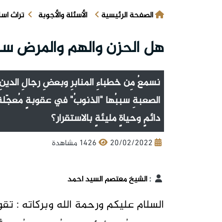
الصفحة الرئيسية
الأسئلة والأجوبة
تراث اس
هل الحزن والهم والمرض سبب
نسمعُ مِن خطباءِ المنابرِ وبعضِ رجالِ الدينِ أن
الصعبةِ سببُها "الذنوبُ" في عقوبةٍ مُعجّلة..
دائمٍ وحياةٍ مليئةٍ بالاستقرار؟
20/02/2022
1426 مشاهدة
:
الشيخ معتصم السيد احمد
السلام عليكم ورحمة الله وبركاته : تقومُ