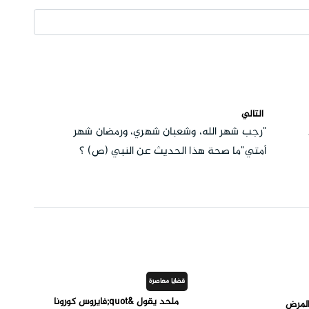
التالي
"رجب شهر الله، وشعبان شهري، ورمضان شهر
أمتي"ما صحة هذا الحديث عن النبي (ص) ؟
قضايا معاصرة
ملحد يقول &quot;فايروس كورونا
المرض