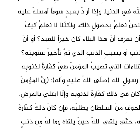
وبتَه في الدنيا، وإذا أرادَ بعبدٍ سوءاً أمسكَ عليه
حنُ نعلمُ بحصولِ ذلك، ولكنّنا لا نعلمُ كيفَ
عرفَ أنَّ هذا البلاءَ كانَ خيراً للعبد؟ أو أنَّ
نبِ أو بسببِ الذنبِ الذي تمَّ تأخيرُ عقوبتِه؟
لابتلاءات التي تصيبُ المؤمنَ هيَ كفّارةٌ لذنوبِه
ولِ الله (صلّى اللهُ عليهِ وآله): (إنَّ المؤمنَ
انَ في ذلكَ كفّارةٌ لذنوبِه وإلّا ابتليَ بالمرضِ،
بالخوفِ منَ السلطانِ يطلبُه، فإن كانَ ذلكَ كفّارةً
ه، حتّى يلقى اللهَ حينَ يلقاه وما لهُ مِن ذنبٍ