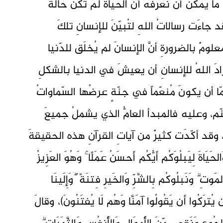
ما يمكنُ أن نعرفَه أنَّ الحياةَ لم تكُن حالةً
 جاءَت رسالاتُ اللهِ لتُبيّنَ للإنسانِ تلكَ
مٌ بالضرورةِ أنَّ الإنسانَ لم يُخلَق للدّنيا
أرادَ اللهُ للإنسانِ أن يعيشَ في الدنيا بالشكلِ
ا أن يكونَ مُنعّماً في جنّةٍ عرضُها السّماواتُ
نّم، وعليه فالمبدأ العامُّ الذي يشملُ جميعَ
ء، وقد أكّدَت كثيرٌ من آياتِ القرآنِ هذه الحقيقةَ
ةَ لِيَبلُوَكُم أَيُّكُم أَحسَنُ عَمَلًا ۚ وَهُوَ العَزِيزُ
 ۗ وَنَبلُوكُم بِالشَّرِّ وَالخَيرِ فِتنَةً ۖ وَإِلَينَا
ترَكُوا أَن يَقُولُوا آمَنَّا وَهُم لَا يُفتَنُونَ)، وقالَ